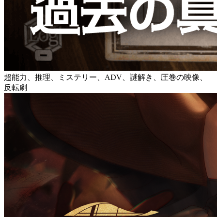
超能力、推理、ミステリー、ADV、謎解き、圧巻の映像、
反転劇