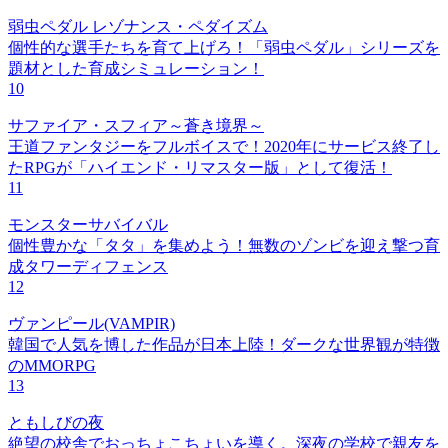
弱虫ペダル レゾナンス・ペダイズム
個性的な選手たちを育て上げろ！「弱虫ペダル」シリーズを
題材とした育成シミュレーション！
10
サファイア・スフィア～蒼き境界～
王道ファンタジーをフルボイスで！2020年にサービス終了し
たRPGが「ハイエンド・リマスター版」として復活！
11
モンスターサバイバル
個性豊かな「タタ」を集めよう！無数のゾンビを迎え撃つ育
成タワーディフェンス
12
ヴァンピール(VAMPIR)
韓国で人気を博した作品が日本上陸！ダークな世界観が特徴
のMMORPG
13
ともしびの夜
絶望の校舎でおっちょこちょいを導く。深夜の学校で親友を