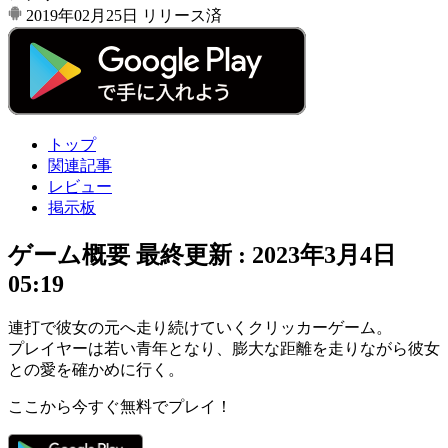
2019年02月25日
リリース済
トップ
関連記事
レビュー
掲示板
ゲーム概要
最終更新 :
2023年3月4日
05:19
連打で彼女の元へ走り続けていく
クリッカーゲーム
。
プレイヤーは
若い青年
となり、
膨大な距離
を走りながら
彼女
との愛
を確かめに行く。
ここから今すぐ無料でプレイ！