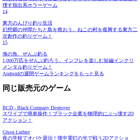
捜す脱出系ホラーゲーム
14
東方のんびり釣り生活
幻想郷の仲間たちと島を救おう。ねこの村を復興する東方二
次創作の釣りゲーム！
15
海の魚、ぜんぶ釣る
1,000万匹をぜんぶ釣ろう。インフレを楽しむ短編インクリ
メンタル釣りゲーム！
Androidの週間ゲームランキングをもっと見る
同じ販売元のゲーム
BCD - Black Company Destroyer
スワイプで簡単操作！ブラック企業を物理的にぶっ壊す2D
アクション！
Ghost Lighter
夜の学校でオバケ退治！懐中電灯の光で戦う2Dアクショ