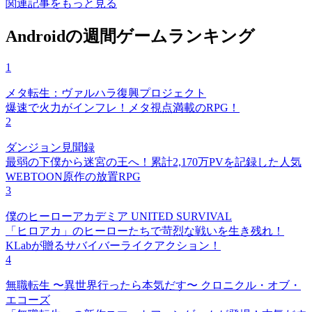
関連記事をもっと見る
Androidの週間ゲームランキング
1
メタ転生：ヴァルハラ復興プロジェクト
爆速で火力がインフレ！メタ視点満載のRPG！
2
ダンジョン見聞録
最弱の下僕から迷宮の王へ！累計2,170万PVを記録した人気
WEBTOON原作の放置RPG
3
僕のヒーローアカデミア UNITED SURVIVAL
「ヒロアカ」のヒーローたちで苛烈な戦いを生き残れ！
KLabが贈るサバイバーライクアクション！
4
無職転生 〜異世界行ったら本気だす〜 クロニクル・オブ・
エコーズ