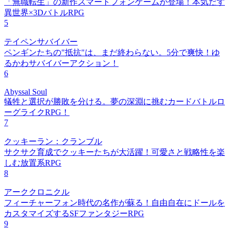
「無職転生」の新作スマートフォンゲームが登場！本気だす
異世界×3DバトルRPG
5
テイペンサバイバー
ペンギンたちの"抵抗"は、まだ終わらない。5分で爽快！ゆ
るかわサバイバーアクション！
6
Abyssal Soul
犠牲と選択が勝敗を分ける。夢の深淵に挑むカードバトルロ
ーグライクRPG！
7
クッキーラン：クランブル
サクサク育成でクッキーたちが大活躍！可愛さと戦略性を楽
しむ放置系RPG
8
アーククロニクル
フィーチャーフォン時代の名作が蘇る！自由自在にドールを
カスタマイズするSFファンタジーRPG
9