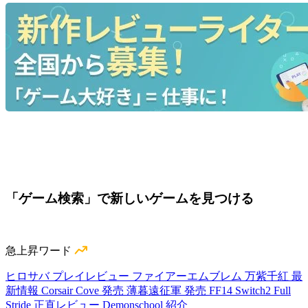
「ゲーム検索」で新しいゲームを見つける
急上昇ワード
ヒロサバ プレイレビュー
ファイアーエムブレム 万紫千紅 最
新情報
Corsair Cove 発売
薄暮遠征軍 発売
FF14 Switch2
Full
Stride 正直レビュー
Demonschool 紹介