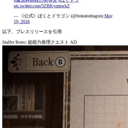
#魔法科高校の劣等生
#ぼくドラ
pic.twitter.com/5ZBKynmwkZ
— 《公式》ぼくとドラゴン (@bokutodragon)
May
19, 2026
以下、プレスリリースを引用
Staffer Retro: 超能力推理クエスト
AD