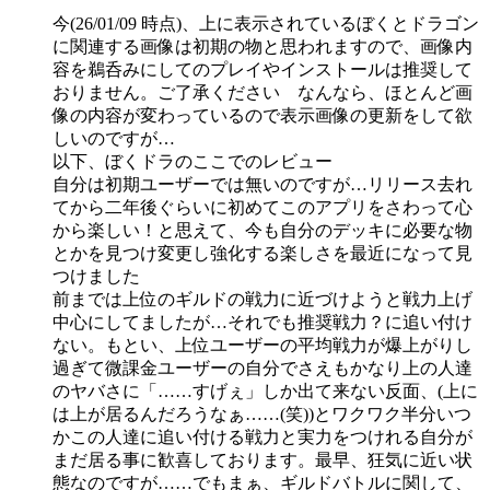
今(26/01/09 時点)、上に表示されているぼくとドラゴン
に関連する画像は初期の物と思われますので、画像内
容を鵜呑みにしてのプレイやインストールは推奨して
おりません。ご了承ください なんなら、ほとんど画
像の内容が変わっているので表示画像の更新をして欲
しいのですが…
以下、ぼくドラのここでのレビュー
自分は初期ユーザーでは無いのですが…リリース去れ
てから二年後ぐらいに初めてこのアプリをさわって心
から楽しい！と思えて、今も自分のデッキに必要な物
とかを見つけ変更し強化する楽しさを最近になって見
つけました
前までは上位のギルドの戦力に近づけようと戦力上げ
中心にしてましたが…それでも推奨戦力？に追い付け
ない。もとい、上位ユーザーの平均戦力が爆上がりし
過ぎて微課金ユーザーの自分でさえもかなり上の人達
のヤバさに「……すげぇ」しか出て来ない反面、(上に
は上が居るんだろうなぁ……(笑))とワクワク半分いつ
かこの人達に追い付ける戦力と実力をつけれる自分が
まだ居る事に歓喜しております。最早、狂気に近い状
態なのですが……でもまぁ、ギルドバトルに関して、