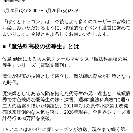
5月20日(水)18:00 〜 5月26日(火)23:59
『ぼくとドラゴン』は、今後もより多くのユーザーの皆様に
お楽しみいただけるように、積極的なイベント運営に努めて
まいります。今後ともよろしくお願いいたします。
■『魔法科高校の劣等生』とは
佐島 勤氏による大人気スクールマギクス『魔法科高校の劣
等生』シリーズ（電撃文庫刊）。
魔法が現実の技術として確立し、魔法師の育成が国策となっ
た時代。
魔法師としてある欠陥を抱えた劣等生の兄・達也と、成績優
秀で才色兼備な優等生の妹・深雪、通称“魔法科高校”に通う
二人の活躍を描いた物語は、2011年7月の原作小説第１巻発
売以来圧倒的な人気を誇り、2026年現在、全世界シリーズ累
計発行3000万部を突破。
TVアニメは2014年に第1シーズンが放送、現在まで続く第3