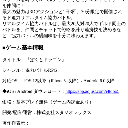
を仲間に！
最大の魅力は3Dアクションと1日3回、30分限定で開催され
るド迫力リアルタイム協力バトル。
リアルタイム協力バトルは、最大20人対20人でギルド同士の
バトルを、仲間とチャットで戦略を練り連携技を決めるな
ど、協力バトルの醍醐味を十分に味わえます。
■ゲーム基本情報
タイトル：『ぼくとドラゴン』
ジャンル：協力バトルRPG
対応OS ：iOS 12以降（iPhone5s以降）/ Android 6.0以降
◆iOS / Android ダウンロード：
https://app.adjust.com/i4tqbo5
価格：基本プレイ無料（ゲーム内課金あり）
開発/配信/運営：株式会社スタジオレックス
著作権表示：