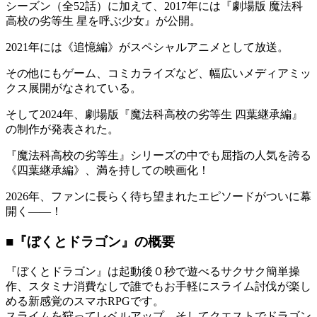
シーズン（全52話）に加えて、2017年には『劇場版 魔法科
高校の劣等生 星を呼ぶ少女』が公開。
2021年には《追憶編》がスペシャルアニメとして放送。
その他にもゲーム、コミカライズなど、幅広いメディアミッ
クス展開がなされている。
そして2024年、劇場版『魔法科高校の劣等生 四葉継承編』
の制作が発表された。
『魔法科高校の劣等生』シリーズの中でも屈指の人気を誇る
《四葉継承編》、満を持しての映画化！
2026年、ファンに長らく待ち望まれたエピソードがついに幕
開く――！
■『ぼくとドラゴン』の概要
『ぼくとドラゴン』は起動後０秒で遊べるサクサク簡単操
作、スタミナ消費なしで誰でもお手軽にスライム討伐が楽し
める新感覚のスマホRPGです。
スライムを狩ってレベルアップ、そしてクエストでドラゴン