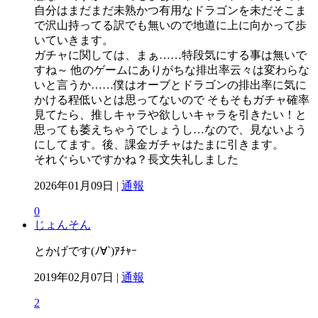
自分はまだまだ未熟かつ有用なドラゴンを未だそこま
で沢山持ってる訳でも無いので地道に上に向かって歩
いていきます。
ガチャに関しては、まぁ……特段気にする事は無いで
すね～ 他のゲームにありがちな排出率云々は変わらな
いと言うか……僕はオーブとドラゴンの排出率に気に
かける程低いとは思ってないので そもそもガチャ確率
見てたら、推しキャラや欲しいキャラを引きたい！と
思っても萎えちゃうでしょうし…なので、見ないよう
にしてます。後、課金ガチャはたまに引きます。
それぐらいですかね？長文失礼しました
2026年01月09日 |
通報
0
じょんそん
とかげです(ﾉ∀`)ｱﾁｬｰ
2019年02月07日 |
通報
2