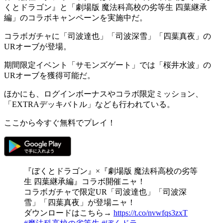
くとドラゴン』と「劇場版 魔法科高校の劣等生 四葉継承
編」のコラボキャンペーン
を実施中だ。
コラボガチャに
「司波達也」「司波深雪」「四葉真夜」の
URオーブ
が登場。
期間限定イベント「サモンズゲート」では
「桜井水波」の
URオーブ
を獲得可能だ。
ほかにも、ログインボーナスやコラボ限定ミッション、
「EXTRAデッキバトル」なども行われている。
ここから今すぐ無料でプレイ！
『ぼくとドラゴン』×『劇場版 魔法科高校の劣等
生 四葉継承編』コラボ開催ニャ！
コラボガチャで限定UR「司波達也」「司波深
雪」「四葉真夜」が登場ニャ！
ダウンロードはこちら→
https://t.co/nvwfqs3zxT