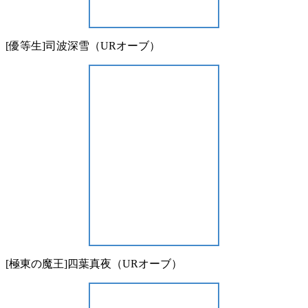
[優等生]司波深雪（URオーブ）
[極東の魔王]四葉真夜（URオーブ）