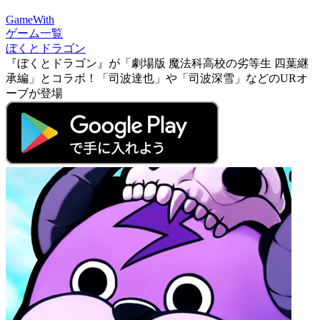
GameWith
ゲーム一覧
ぼくとドラゴン
『ぼくとドラゴン』が「劇場版 魔法科高校の劣等生 四葉継
承編」とコラボ！「司波達也」や「司波深雪」などのURオ
ーブが登場