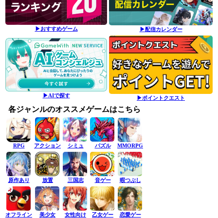
▶おすすめゲーム
▶配信カレンダー
▶AIで探す
▶ポイントクエスト
各ジャンルのオススメゲームはこちら
RPG
アクション
シミュ
パズル
MMORPG
原作あり
放置
三国志
音ゲー
暇つぶし
オフライン
美少女
女性向け
乙女ゲー
恋愛ゲー