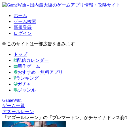
ホーム
ゲーム検索
新規登録
ログイン
このサイトは一部広告を含みます
トップ
配信カレンダー
新作ゲーム
おすすめ・無料アプリ
ランキング
ガチャ
ジャンル
GameWith
ゲーム一覧
アズールレーン
『アズールレーン』の「ブレマートン」がチャイナドレス姿