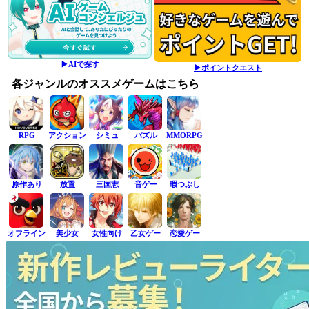
▶AIで探す
▶ポイントクエスト
各ジャンルのオススメゲームはこちら
RPG
アクション
シミュ
パズル
MMORPG
原作あり
放置
三国志
音ゲー
暇つぶし
オフライン
美少女
女性向け
乙女ゲー
恋愛ゲー