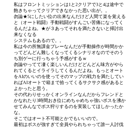
私はフロントミッションは1と2クリアで3と4は途中で
飽きちゃってクリアできなかった思い出が。。
勿論★5にしたい位の出来なんだけど人間て楽を覚える
と（オート戦闘）手動戦闘がすんごい苦痛になってく
るんだよね。★が３あってそれを満たさないと掃討出
来なくなる
システムもあるので。。
私は今の所無課金プレーなんだが手動操作が時間かか
ってどんどん難しくなってくるシナリオなのでそのう
ち別ゲーに行っちゃう予感がするｗ
勿論やってて凄く楽しいんだけどどんどん味方がやら
れてくるとイライラしてくるんだよね。もっとオート
をAIのいいのを使ってそのマップの戦力を満たしてい
ればAIオートで箱まで拾ってくるサクサク感があると
よかったと思う。
その代わりせっかくオンラインなんだからフレンドと
かなれたり3時間おき位にめちゃめちゃ強いボスを沸か
せてみんなでボス狩りするのを実装してほしかったか
な。
そこではオート不可能とかでもいいので。
最初はボスが強すぎて全員やられちゃって誰一人討伐