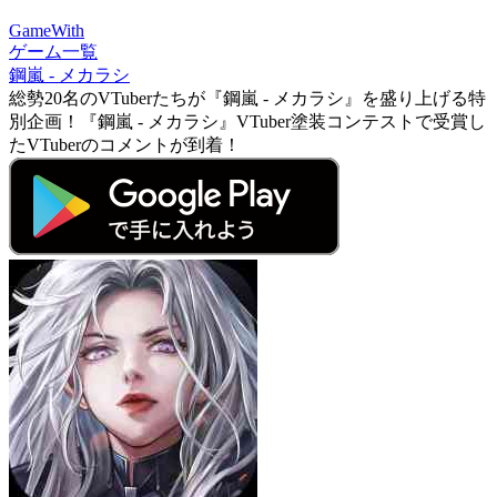
GameWith
ゲーム一覧
鋼嵐 - メカラシ
総勢20名のVTuberたちが『鋼嵐 - メカラシ』を盛り上げる特
別企画！『鋼嵐 - メカラシ』VTuber塗装コンテストで受賞し
たVTuberのコメントが到着！