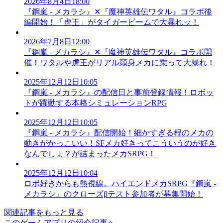
2026年8月4日18:00
『鋼嵐 - メカラシ』✕『魔神英雄伝ワタル』コラボ後
編開始！「虎王」がタイガービームで大暴れッ！
2026年7月8日12:00
『鋼嵐 - メカラシ』✕『魔神英雄伝ワタル』コラボ開
催！ワタルや虎王がリアル頭身メカに乗って大暴れ！
2025年12月12日10:05
『鋼嵐 - メカラシ』の配信日と事前登録情報！ロボッ
トが躍動する本格シミュレーションRPG
2025年12月12日10:05
『鋼嵐 - メカラシ』配信開始！細かすぎる程のメカの
動きがかっこいい！SFメカ好きってこういうのが好き
なんでしょ？が詰まったメカSRPG！
2025年12月12日10:04
ロボ好きからも熱視線。ハイエンドメカSRPG『鋼嵐 -
メカラシ』のクローズβテスト参加者が募集開始！
関連記事をもっと見る
このゲームアプリの紹介記事へ