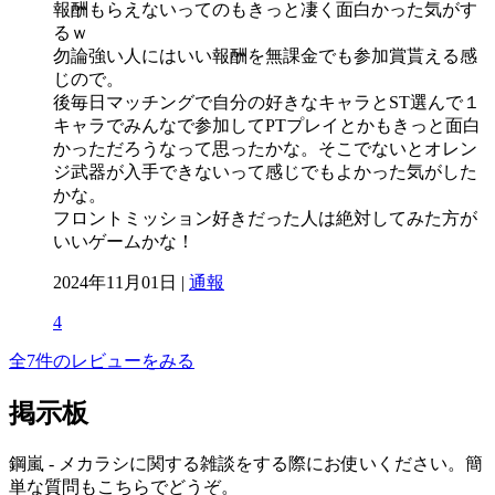
報酬もらえないってのもきっと凄く面白かった気がす
るｗ
勿論強い人にはいい報酬を無課金でも参加賞貰える感
じので。
後毎日マッチングで自分の好きなキャラとST選んで１
キャラでみんなで参加してPTプレイとかもきっと面白
かっただろうなって思ったかな。そこでないとオレン
ジ武器が入手できないって感じでもよかった気がした
かな。
フロントミッション好きだった人は絶対してみた方が
いいゲームかな！
2024年11月01日 |
通報
4
全7件のレビューをみる
掲示板
鋼嵐 - メカラシに関する雑談をする際にお使いください。簡
単な質問もこちらでどうぞ。