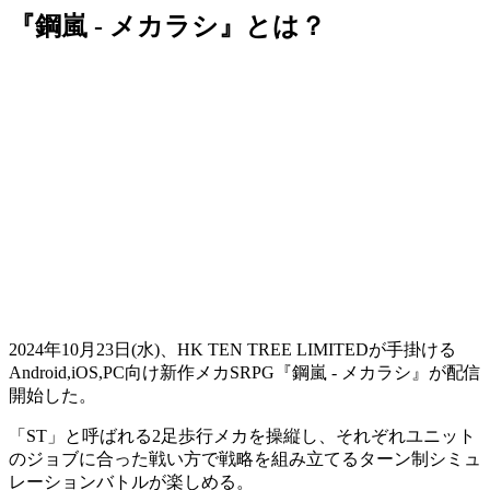
『鋼嵐 - メカラシ』とは？
2024年10月23日(水)、HK TEN TREE LIMITEDが手掛ける
Android,iOS,PC向け
新作メカSRPG
『鋼嵐 - メカラシ』
が配信
開始した。
「ST」と呼ばれる2足歩行メカを操縦し、それぞれユニット
のジョブに合った戦い方で戦略を組み立てる
ターン制シミュ
レーションバトル
が楽しめる。