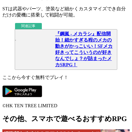
STは武器やパーツ、塗装など
細かくカスタマイズ
でき
自分
だけの愛機
に搭乗して戦闘が可能。
関連記事
『鋼嵐 - メカラシ』配信開
始！細かすぎる程のメカの
動きがかっこいい！SFメカ
好きってこういうのが好き
なんでしょ？が詰まったメ
カSRPG！
ここから今すぐ無料でプレイ！
©HK TEN TREE LIMITED
その他、スマホで遊べるおすすめRPG