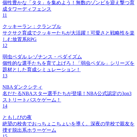
個性豊かな「タタ」を集めよう！無数のゾンビを迎え撃つ育
成タワーディフェンス
11
クッキーラン：クランブル
サクサク育成でクッキーたちが大活躍！可愛さと戦略性を楽
しむ放置系RPG
12
弱虫ペダル レゾナンス・ペダイズム
個性的な選手たちを育て上げろ！「弱虫ペダル」シリーズを
題材とした育成シミュレーション！
13
NBAダンクシティ
名だたるNBAスター選手たちが登場！NBA公式認定の3on3
ストリートバスケゲーム！
14
ともしびの夜
絶望の校舎でおっちょこちょいを導く。深夜の学校で親友を
捜す脱出系ホラーゲーム
15