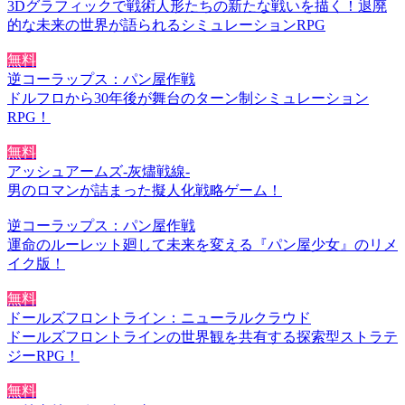
3Dグラフィックで戦術人形たちの新たな戦いを描く！退廃
的な未来の世界が語られるシミュレーションRPG
無料
逆コーラップス：パン屋作戦
ドルフロから30年後が舞台のターン制シミュレーション
RPG！
無料
アッシュアームズ‐灰燼戦線‐
男のロマンが詰まった擬人化戦略ゲーム！
逆コーラップス：パン屋作戦
運命のルーレット廻して未来を変える『パン屋少女』のリメ
イク版！
無料
ドールズフロントライン：ニューラルクラウド
ドールズフロントラインの世界観を共有する探索型ストラテ
ジーRPG！
無料