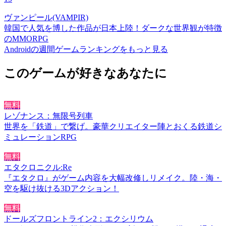
ヴァンピール(VAMPIR)
韓国で人気を博した作品が日本上陸！ダークな世界観が特徴
のMMORPG
Androidの週間ゲームランキングをもっと見る
このゲームが好きなあなたに
無料
レゾナンス：無限号列車
世界を「鉄道」で繋げ。豪華クリエイター陣とおくる鉄道シ
ミュレーションRPG
無料
エタクロニクル:Re
『エタクロ』がゲーム内容を大幅改修しリメイク。陸・海・
空を駆け抜ける3Dアクション！
無料
ドールズフロントライン2：エクシリウム