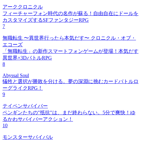
アーククロニクル
フィーチャーフォン時代の名作が蘇る！自由自在にドールを
カスタマイズするSFファンタジーRPG
7
無職転生 〜異世界行ったら本気だす〜 クロニクル・オブ・
エコーズ
「無職転生」の新作スマートフォンゲームが登場！本気だす
異世界×3DバトルRPG
8
Abyssal Soul
犠牲と選択が勝敗を分ける。夢の深淵に挑むカードバトルロ
ーグライクRPG！
9
テイペンサバイバー
ペンギンたちの"抵抗"は、まだ終わらない。5分で爽快！ゆ
るかわサバイバーアクション！
10
モンスターサバイバル