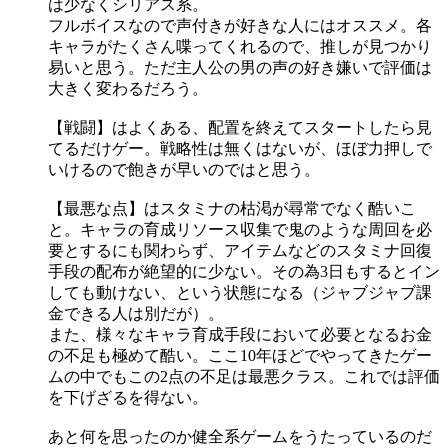
は少なくシリアス系。
フルボイスなので声付きが好きな人にはオススメ。各
キャラがたくさん喋ってくれるので、推しが見つかり
易いと思う。ただ主人公の男の声の好き嫌いで評価は
大きく変わるだろう。
【戦闘】はよくある、配置を終えてスタートしたら見
てるだけゲー。戦略性は無くはないが、ほぼ力押しで
いけるので飽きが早いのではと思う。
【最悪な点】はスタミナの枯渇が尋常でなく酷いこ
と。キャラの育成リソース収集で鬼のような周回を必
要とするにも関わらず、アイテムなどのスタミナ回復
手段の配布が絶望的に少ない。その為3日もするとイン
しても動けない、という状態になる（ジャブジャブ課
金できる人は別だが）。
また、様々なキャラ育成手段において必要となるお金
の不足も極めて酷い。ここ10年ほどでやってきたゲー
ムの中でもこの2点の不足は最悪クラス。これでは評価
を下げざるを得ない。
あと何を思ったのか健全系ゲームをうたっているのだ