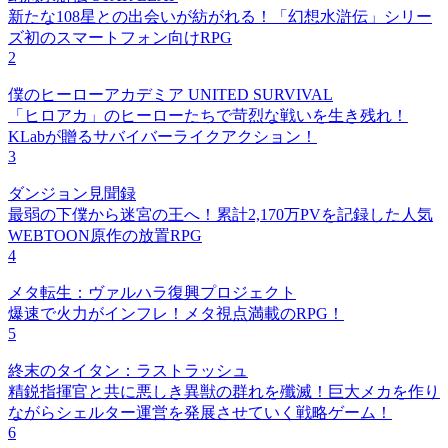
新たな108星との出会いが紡がれる！「幻想水滸伝」シリー
ズ初のスマートフォン向けRPG
2
僕のヒーローアカデミア UNITED SURVIVAL
「ヒロアカ」のヒーローたちで苛烈な戦いを生き残れ！
KLabが贈るサバイバーライクアクション！
3
ダンジョン見聞録
最弱の下僕から迷宮の王へ！累計2,170万PVを記録した人気
WEBTOON原作の放置RPG
4
メタ転生：ヴァルハラ復興プロジェクト
爆速で火力がインフレ！メタ視点満載のRPG！
5
終末のタイタン：ラストラッシュ
精鋭指揮官と共に悪しき異獣の群れを殲滅！巨大メカを作り
ながらシェルター運営を発展させていく戦略ゲーム！
6