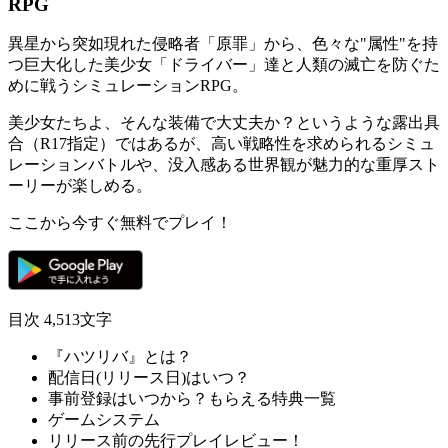
RPG
異星から突如現れた侵略者「原罪」から、
色々な"属性"を持
つ巨大化した美少女
「ドライバー」達と人類の滅亡を防ぐた
めに戦う
シミュレーションRPG
。
美少女たちよ、そんな装備で大丈夫か？というような露出具
合（R17指定）ではあるが、
高い戦略性を求められるシミュ
レーションバトル
や、没入感ある世界観が魅力的な重厚スト
ーリーが楽しめる。
ここから今すぐ無料でプレイ！
目次
4,513文字
『ハツリバ』とは？
配信日(リリース日)はいつ？
事前登録はいつから？もらえる特典一覧
ゲームシステム
リリース前の先行プレイレビュー！