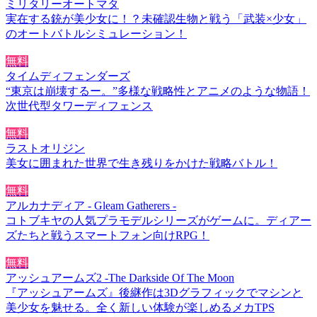
ミリタリーオートマタ
実在する銃が美少女に！？未確認生物と戦う「武装×少女」
のオートバトルシミュレーション！
無料
タイムディフェンダーズ
“東京は崩壊するー。”多様な戦略性とアニメのような物語！
次世代型タワーディフェンス
無料
ラストオリジン
美女に囲まれた世界で生き残りをかけた戦略バトル！
無料
アルカナディア - Gleam Gatherers -
コトブキヤの人気プラモデルシリーズがゲームに。ディアー
ズたちと戦うスマートフォン向けRPG！
無料
アッシュアームズ2 -The Darkside Of The Moon
『アッシュアームズ』後継作は3Dグラフィックでマシンと
美少女を魅せる。全く新しい体験が楽しめるメカTPS