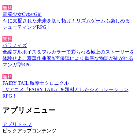
無料
電脳少女CyberGirl
AIに支配された未来を切り拓け！リズムゲームも楽しめる
シューティングRPG！
無料
パラノイズ
全編フルボイス＆フルカラーで彩られる極上のストーリーを
体験せよ。豪華作曲家&声優陣により重厚な物語が紡がれる
マンガ型RPG
無料
FAIRY TAIL 魔導士クロニクル
TVアニメ『FAIRY TAIL』を題材としたシミュレーション
RPG！
アプリメニュー
アプリトップ
ピックアップコンテンツ