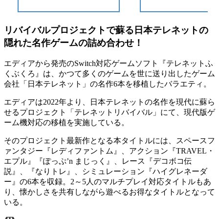
リバイバルプロジェクトで蘇る日本テレネットの
隠れた名作ゲームの詰め合わせ！
エディアから発売のSwitch対応ゲームソフト『テレネットふ
くぶくろ』は、かつて多くのゲームを世に送り出したゲーム
会社「日本テレネット」の名作6本を移植した
バラエティ
。
エディアは2022年より、
日本テレネットの名作を現代に蘇ら
せる
プロジェクト「テレネットリバイバル」にて、現代版ゲ
ーム機対応の移植を実施している。
そのプロジェクト最新作となる本タイトルには、スペースフ
ァンタジー
『レディファントム』
、アクション『TRAVEL・
エプル』
『ぽっぷ’n まじっく』
、レース『デコボコ伝
説』、『なりトレ』、シミュレーション
『ハイグレネーダ
ー』
の6本を収録。
2～5人のマルチプレイ対応
タイトルもあ
り、懐かしさを共有しながら遊べるお得なタイトルとなって
いる。