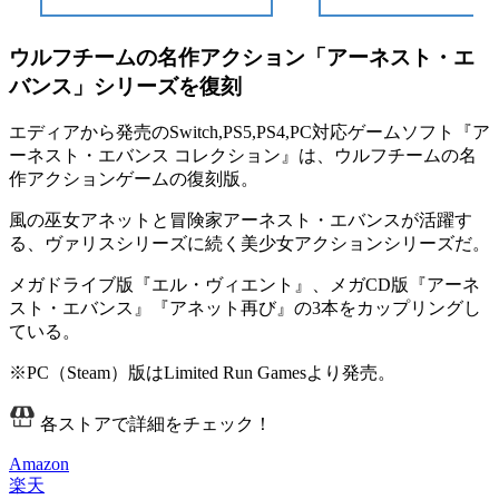
ウルフチームの名作アクション「アーネスト・エ
バンス」シリーズを復刻
エディアから発売のSwitch,PS5,PS4,PC対応ゲームソフト『ア
ーネスト・エバンス コレクション』は、ウルフチームの名
作
アクションゲーム
の復刻版。
風の巫女アネットと冒険家アーネスト・エバンスが活躍す
る、ヴァリスシリーズに続く
美少女アクションシリーズ
だ。
メガドライブ版『
エル・ヴィエント
』、メガCD版『
アーネ
スト・エバンス
』『
アネット再び
』の3本をカップリングし
ている。
※PC（Steam）版はLimited Run Gamesより発売。
各ストアで詳細をチェック！
Amazon
楽天