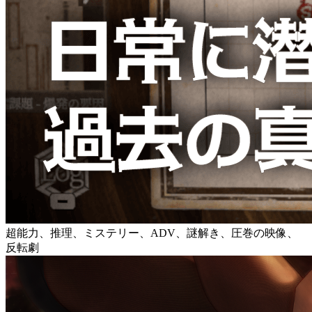
超能力、推理、ミステリー、ADV、謎解き、圧巻の映像、
反転劇