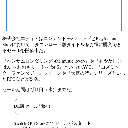
株式会社エディアはニンテンドーeショップとPlayStation
Storeにおいて、
ダウンロード版タイトルをお得に購入でき
るセール
を開催中だ。
『
ハンサムロンダリング -the mystic lover-
』や『
あやかしご
はん ～おおもりっ！～ for S
』といったAVG、『
コズミッ
ク・ファンタジー
』シリーズや『
天使の詩
』シリーズといっ
たRPGなどが対象。
セール期間は7月1日（水）まで
だ。
／
DL版セール開始！
＼
Switch&PS Storeにてセールがスタート