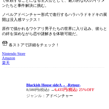
で依頼することになる主人公
として、魅力的な
8人のイケメ
ンたちと事件解決
に挑む。
ノベルアドベンチャー形式
で進行するハラハラドキドキの展
開は没入感マックス！
原作で描かれるワケアリ男子たちの世界に入り込み、彼らと
の
絆を深めながら恋や謎解き
を体験可能だ。
各ストアで詳細をチェック！
Nintendo Store
Amazon
楽天
Blackish House sideA→ -Retour-
8,580円(税込)
→
6,435円(税込)
25%OFF
ジャンル：
アドベンチャー