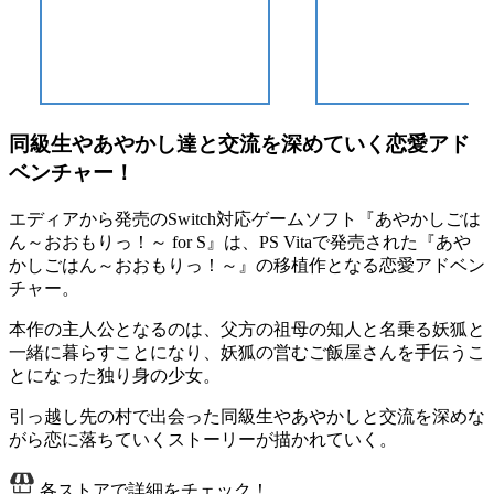
同級生やあやかし達と交流を深めていく恋愛アド
ベンチャー！
エディアから発売のSwitch対応ゲームソフト『あやかしごは
ん～おおもりっ！～ for S』は、PS Vitaで発売された『あや
かしごはん～おおもりっ！～』の移植作となる
恋愛アドベン
チャー
。
本作の主人公となるのは、父方の祖母の知人と名乗る妖狐と
一緒に暮らすことになり、妖狐の営むご飯屋さんを手伝うこ
とになった独り身の少女。
引っ越し先の村で出会った同級生やあやかしと交流を深めな
がら恋に落ちていくストーリーが描かれていく。
各ストアで詳細をチェック！