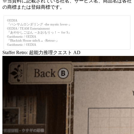
※当資料に記載されている社名、サービス名、商品名は各社
の商標または登録商標です。
©EDIA
『ハンサムロンダリング -the mystic lover-』
©EDIA / TEAM Entertainment
『あやかしごはん ～おおもりっ！～ for S』
©arithmetic / ©EDIA
『Blackish House sideA→ -Retour-』
©arithmetic / ©EDIA
Staffer Retro: 超能力推理クエスト
AD