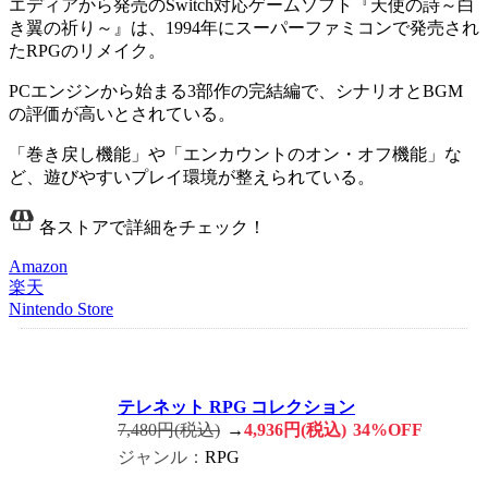
エディアから発売のSwitch対応ゲームソフト『天使の詩～白
き翼の祈り～』は、1994年にスーパーファミコンで発売され
た
RPG
のリメイク。
PCエンジンから始まる3部作の完結編で、
シナリオとBGM
の評価が高い
とされている。
「
巻き戻し機能
」や「
エンカウントのオン・オフ機能
」な
ど、遊びやすいプレイ環境が整えられている。
各ストアで詳細をチェック！
Amazon
楽天
Nintendo Store
テレネット RPG コレクション
7,480円(税込)
→
4,936円(税込)
34%OFF
ジャンル：
RPG