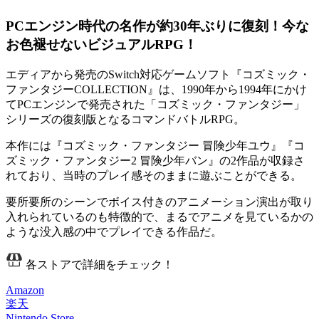
PCエンジン時代の名作が約30年ぶりに復刻！今な
お色褪せないビジュアルRPG！
エディアから発売のSwitch対応ゲームソフト『コズミック・
ファンタジーCOLLECTION』は、1990年から1994年にかけ
てPCエンジンで発売された「コズミック・ファンタジー」
シリーズの復刻版となる
コマンドバトルRPG
。
本作には『コズミック・ファンタジー 冒険少年ユウ』『コ
ズミック・ファンタジー2 冒険少年バン』の
2作品が収録
さ
れており、当時のプレイ感そのままに遊ぶことができる。
要所要所のシーンで
ボイス付きのアニメーション演出
が取り
入れられているのも特徴的で、まるでアニメを見ているかの
ような没入感の中でプレイできる作品だ。
各ストアで詳細をチェック！
Amazon
楽天
Nintendo Store