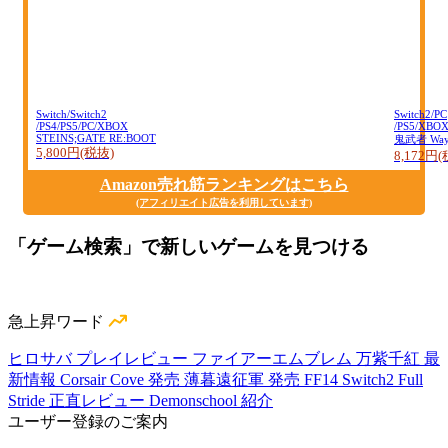
Switch/Switch2
Switch2/PC
/PS4/PS5/PC/XBOX
/PS5/XBO
STEINS;GATE RE:BOOT
鬼武者 Way o
5,800円(税抜)
8,172円
Amazon売れ筋ランキングはこちら
(アフィリエイト広告を利用しています)
「ゲーム検索」で新しいゲームを見つける
急上昇ワード
ヒロサバ プレイレビュー
ファイアーエムブレム 万紫千紅 最
新情報
Corsair Cove 発売
薄暮遠征軍 発売
FF14 Switch2
Full
Stride 正直レビュー
Demonschool 紹介
ユーザー登録のご案内