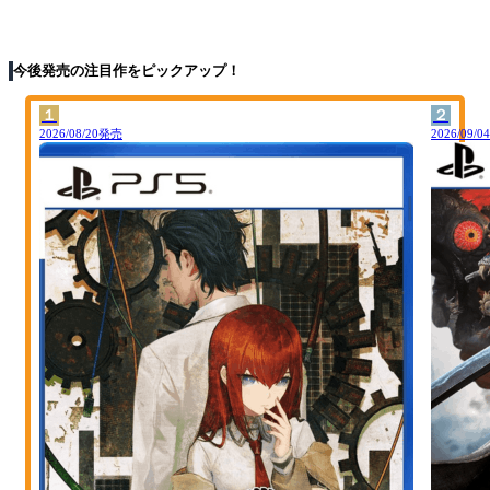
今後発売の注目作をピックアップ！
１
２
2026/08/20発売
2026/09/