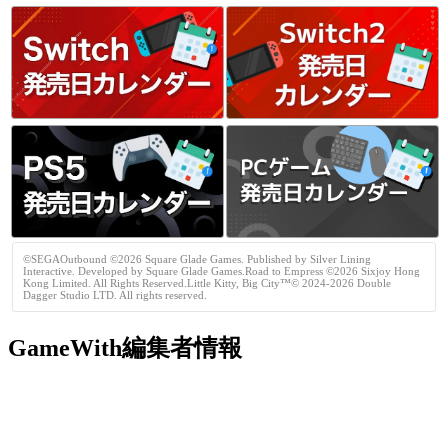
©SEGAOutbound ©2026 Square Glade Games. Published by Silver Lining
Interactive. Developed by Square Glade Games.Road to Empress ©2026 Sixjoy Hong
Kong Limited. All Rights Reserved.Little Kitty, Big City™© 2024-2026 Double
Dagger Studio LTD. All rights reserved.
GameWith編集者情報