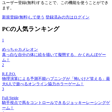
ユーザー登録(無料)することで、この機能を使うことができ
ます。
新規登録(無料)して使う
登録済みの方はログイン
PCの人気ランキング
1
めっちゃカメレオン
真っ白な自分の体に絵を描いて擬態する、かくれんぼゲー
ム！
2
R.E.P.O.
物理演算による予測不能ハプニングが「怖いけど笑える」最
大6人で遊べるオンライン協力ホラーゲーム！
3
Full Stride
騎手視点で馬をコントロールできるジョッキーレーシングゲ
ーム！