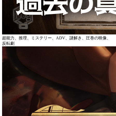
超能力、推理、ミステリー、ADV、謎解き、圧巻の映像、
反転劇