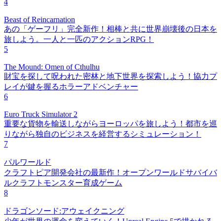
4
Beast of Reincarnation
あの「ゲーフリ」完全新作！相棒と共に世界崩壊後の日本を
旅しよう。一人と一匹のアクションRPG！
5
The Mound: Omen of Cthulhu
財宝を探して呪われた密林と地下世界を探索しよう！協力プ
レイが鍵を握るホラーアドベンチャー
6
Euro Truck Simulator 2
重要な貨物を輸送しながらヨーロッパを旅しよう！都市を巡
りながら独自のビジネスを経営するシミュレーション！
7
パルワールド
クラフトピア開発会社の最新作！オープンワールドサバイバ
ルクラフトモンスター育成ゲーム
8
ドラゴンソード:アウェイクニング