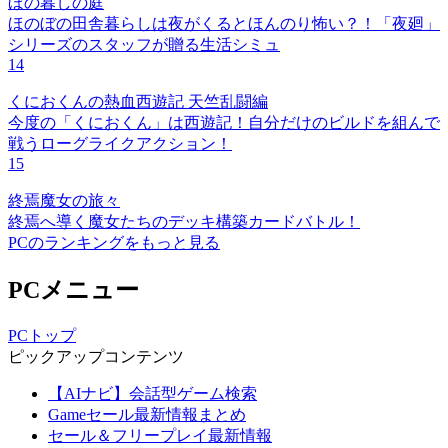
ほの暮しの庭
ほのぼの田舎暮らしは夜がくるとほんのり怖い？！「夜廻」
シリーズのスタッフが贈る生活シミュ
14
くにおくんの熱血西遊記 天竺乱闘編
今度の「くにおくん」は西遊記！自分だけのビルドを組んで
戦うローグライクアクション！
15
終焉魔女の旅々
終焉へ導く魔女たちのデッキ構築カードバトル！
PCのランキングをもっと見る
PCメニュー
PCトップ
ピックアップコンテンツ
【AIナビ】会話型ゲーム検索
Gameセール最新情報まとめ
セール＆フリープレイ最新情報