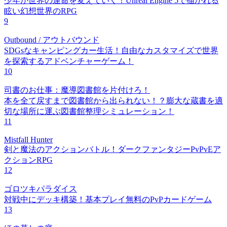
少年が世界の運命を変えていく！Unreal Engine 5で描かれる
眩い幻想世界のRPG
9
Outbound / アウトバウンド
SDGsなキャンピングカー生活！自由なカスタマイズで世界
を探索するアドベンチャーゲーム！
10
司書のお仕事：魔導図書館を片付けろ！
本を全て戻すまで図書館から出られない！？膨大な蔵書を適
切な場所に運ぶ図書館整理シミュレーション！
11
Mistfall Hunter
剣と魔法のアクションバトル！ダークファンタジーPvPvEア
クションRPG
12
ゴロツキパラダイス
対戦中にデッキ構築！基本プレイ無料のPvPカードゲーム
13