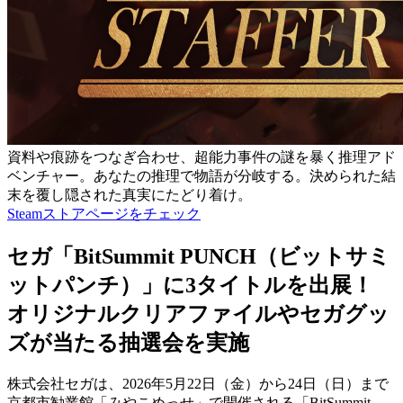
資料や痕跡をつなぎ合わせ、超能力事件の謎を暴く推理アド
ベンチャー。あなたの推理で物語が分岐する。決められた結
末を覆し隠された真実にたどり着け。
Steamストアページをチェック
セガ「BitSummit PUNCH（ビットサミ
ットパンチ）」に3タイトルを出展！
オリジナルクリアファイルやセガグッ
ズが当たる抽選会を実施
株式会社セガは、2026年5月22日（金）から24日（日）まで
京都市勧業館「みやこめっせ」で開催される「BitSummit