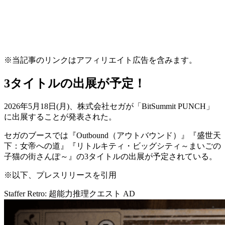
※当記事のリンクはアフィリエイト広告を含みます。
3タイトルの出展が予定！
2026年5月18日(月)、
株式会社セガ
が「
BitSummit PUNCH
」
に
出展
することが発表された。
セガのブースでは『
Outbound（アウトバウンド）
』『
盛世天
下：女帝への道
』『
リトルキティ・ビッグシティ～まいごの
子猫の街さんぽ～
』の
3タイトルの出展
が予定されている。
※以下、プレスリリースを引用
Staffer Retro: 超能力推理クエスト
AD