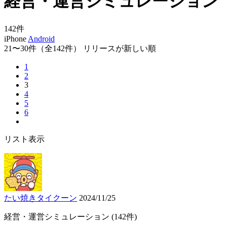
経営・運営シミュレーション
142
件
iPhone
Android
21〜30件
（全142件）
リリースが新しい順
1
2
3
4
5
6
リスト表示
たい焼きタイクーン
2024/11/25
経営・運営シミュレーション
(142件)