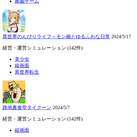
農園ゲーム
異世界のんびりライフ～モン娘とゆるふわな日常
2024/5/17
経営・運営シミュレーション
(142件)
美少女
縦画面
異世界転生
路地裏食堂タイクーン
2024/5/7
経営・運営シミュレーション
(142件)
縦画面