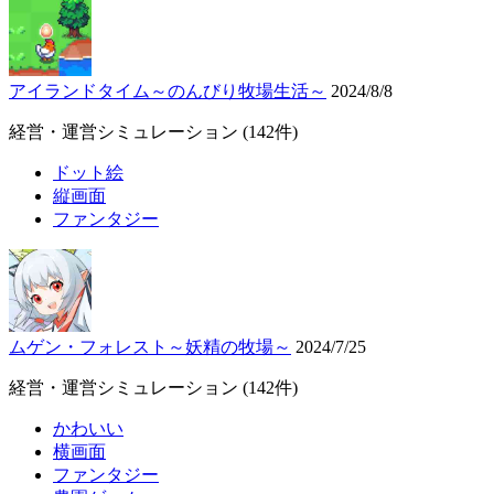
アイランドタイム～のんびり牧場生活～
2024/8/8
経営・運営シミュレーション
(142件)
ドット絵
縦画面
ファンタジー
ムゲン・フォレスト～妖精の牧場～
2024/7/25
経営・運営シミュレーション
(142件)
かわいい
横画面
ファンタジー