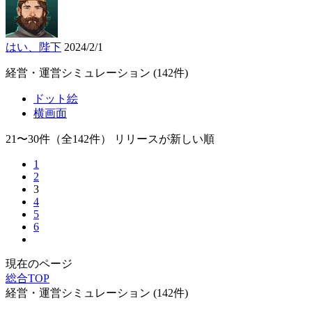
はい、陛下
2024/2/1
経営・運営シミュレーション
(142件)
ドット絵
横画面
21〜30件
（全142件）
リリースが新しい順
1
2
3
4
5
6
現在のページ
総合TOP
経営・運営シミュレーション
(142件)