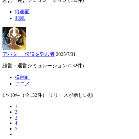
経営・運営シミュレーション
(132件)
縦画面
和風
アバター: 伝説を刻む者
2025/7/31
経営・運営シミュレーション
(132件)
横画面
アニメ
1〜10件
（全132件）
リリースが新しい順
1
2
3
4
5