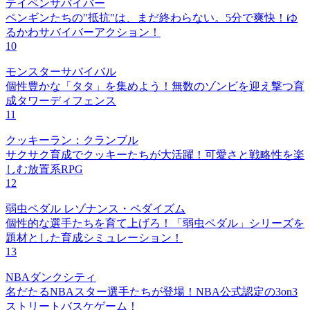
テイペンサバイバー
ペンギンたちの"抵抗"は、まだ終わらない。5分で爽快！ゆ
るかわサバイバーアクション！
10
モンスターサバイバル
個性豊かな「タタ」を集めよう！無数のゾンビを迎え撃つ育
成タワーディフェンス
11
クッキーラン：クランブル
サクサク育成でクッキーたちが大活躍！可愛さと戦略性を楽
しむ放置系RPG
12
弱虫ペダル レゾナンス・ペダイズム
個性的な選手たちを育て上げろ！「弱虫ペダル」シリーズを
題材とした育成シミュレーション！
13
NBAダンクシティ
名だたるNBAスター選手たちが登場！NBA公式認定の3on3
ストリートバスケゲーム！