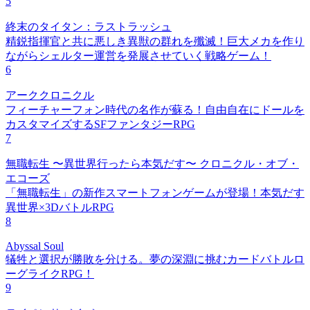
5
終末のタイタン：ラストラッシュ
精鋭指揮官と共に悪しき異獣の群れを殲滅！巨大メカを作り
ながらシェルター運営を発展させていく戦略ゲーム！
6
アーククロニクル
フィーチャーフォン時代の名作が蘇る！自由自在にドールを
カスタマイズするSFファンタジーRPG
7
無職転生 〜異世界行ったら本気だす〜 クロニクル・オブ・
エコーズ
「無職転生」の新作スマートフォンゲームが登場！本気だす
異世界×3DバトルRPG
8
Abyssal Soul
犠牲と選択が勝敗を分ける。夢の深淵に挑むカードバトルロ
ーグライクRPG！
9