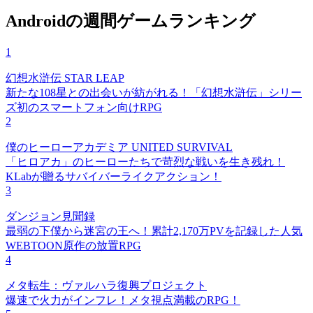
Androidの週間ゲームランキング
1
幻想水滸伝 STAR LEAP
新たな108星との出会いが紡がれる！「幻想水滸伝」シリー
ズ初のスマートフォン向けRPG
2
僕のヒーローアカデミア UNITED SURVIVAL
「ヒロアカ」のヒーローたちで苛烈な戦いを生き残れ！
KLabが贈るサバイバーライクアクション！
3
ダンジョン見聞録
最弱の下僕から迷宮の王へ！累計2,170万PVを記録した人気
WEBTOON原作の放置RPG
4
メタ転生：ヴァルハラ復興プロジェクト
爆速で火力がインフレ！メタ視点満載のRPG！