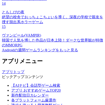
14
ともしびの夜
絶望の校舎でおっちょこちょいを導く。深夜の学校で親友を
捜す脱出系ホラーゲーム
15
ヴァンピール(VAMPIR)
韓国で人気を博した作品が日本上陸！ダークな世界観が特徴
のMMORPG
Androidの週間ゲームランキングをもっと見る
アプリメニュー
アプリトップ
ピックアップコンテンツ
【AIナビ】会話型ゲーム検索
アプリ おすすめゲームTOP20
新作配信日カレンダー
各プラットフォーム厳選作