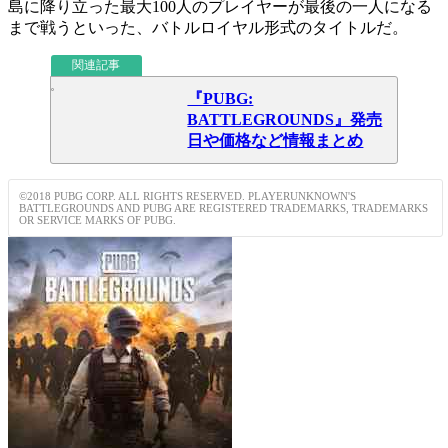
島に降り立った最大100人のプレイヤーが最後の一人になる
まで戦うといった、
バトルロイヤル形式
のタイトルだ。
関連記事
『PUBG:
BATTLEGROUNDS』発売
日や価格など情報まとめ
©2018 PUBG CORP. ALL RIGHTS RESERVED. PLAYERUNKNOWN'S
BATTLEGROUNDS AND PUBG ARE REGISTERED TRADEMARKS, TRADEMARKS
OR SERVICE MARKS OF PUBG.