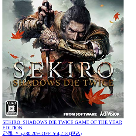
SEKIRO: SHADOWS DIE TWICE GAME OF THE YEAR
EDITION
定価: ￥5,280
20% OFF
￥4,218
(税込)