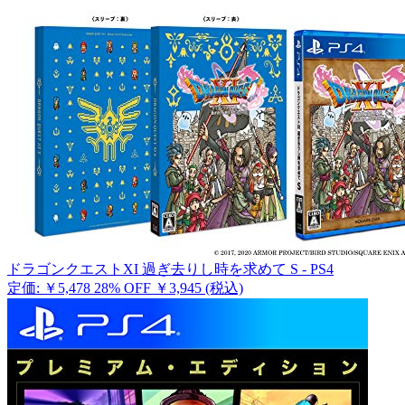
ドラゴンクエストXI 過ぎ去りし時を求めて S - PS4
定価: ￥5,478
28% OFF
￥3,945
(税込)