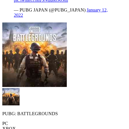
pic.twitter.com/SNuu8oS0Sm
— PUBG JAPAN (@PUBG_JAPAN)
January 12,
2022
PUBG: BATTLEGROUNDS
PC
XBOX