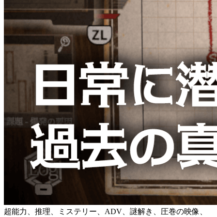
超能力、推理、ミステリー、ADV、謎解き、圧巻の映像、