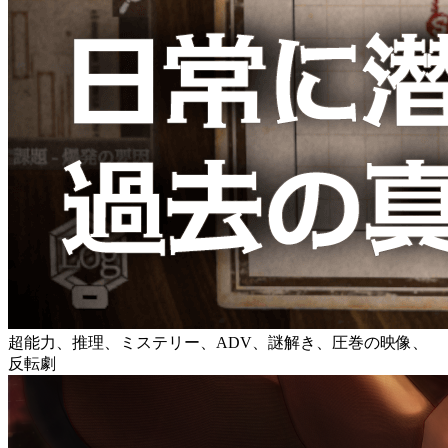
超能力、推理、ミステリー、ADV、謎解き、圧巻の映像、
反転劇