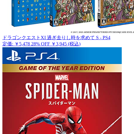
ドラゴンクエストXI 過ぎ去りし時を求めて S - PS4
定価: ￥5,478
28% OFF
￥3,945
(税込)