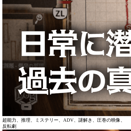
超能力、推理、ミステリー、ADV、謎解き、圧巻の映像、
反転劇