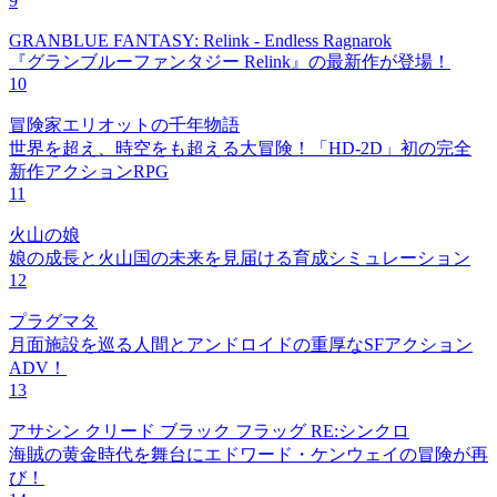
9
GRANBLUE FANTASY: Relink - Endless Ragnarok
『グランブルーファンタジー Relink』の最新作が登場！
10
冒険家エリオットの千年物語
世界を超え、時空をも超える大冒険！「HD-2D」初の完全
新作アクションRPG
11
火山の娘
娘の成長と火山国の未来を見届ける育成シミュレーション
12
プラグマタ
月面施設を巡る人間とアンドロイドの重厚なSFアクション
ADV！
13
アサシン クリード ブラック フラッグ RE:シンクロ
海賊の黄金時代を舞台にエドワード・ケンウェイの冒険が再
び！