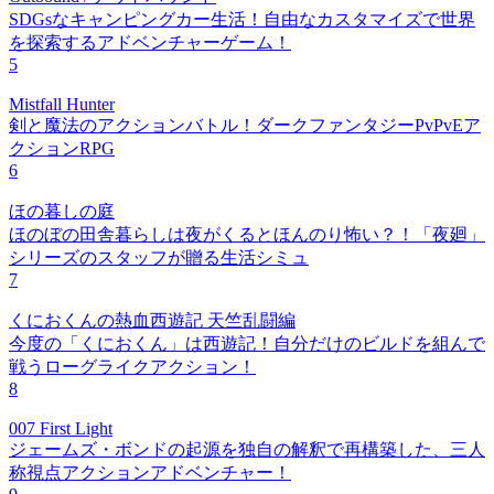
SDGsなキャンピングカー生活！自由なカスタマイズで世界
を探索するアドベンチャーゲーム！
5
Mistfall Hunter
剣と魔法のアクションバトル！ダークファンタジーPvPvEア
クションRPG
6
ほの暮しの庭
ほのぼの田舎暮らしは夜がくるとほんのり怖い？！「夜廻」
シリーズのスタッフが贈る生活シミュ
7
くにおくんの熱血西遊記 天竺乱闘編
今度の「くにおくん」は西遊記！自分だけのビルドを組んで
戦うローグライクアクション！
8
007 First Light
ジェームズ・ボンドの起源を独自の解釈で再構築した、三人
称視点アクションアドベンチャー！