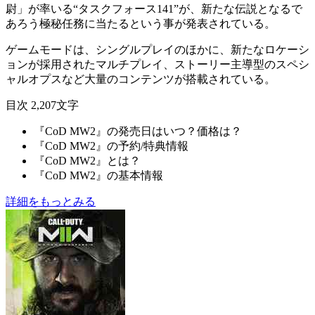
尉」が率いる“
タスクフォース141
”が、
新たな伝説となるで
あろう極秘任務に当たる
という事が発表されている。
ゲームモードは、シングルプレイのほかに、新たなロケーシ
ョンが採用されたマルチプレイ、ストーリー主導型のスペシ
ャルオプスなど大量のコンテンツが搭載されている。
目次
2,207文字
『CoD MW2』の発売日はいつ？価格は？
『CoD MW2』の予約/特典情報
『CoD MW2』とは？
『CoD MW2』の基本情報
詳細をもっとみる