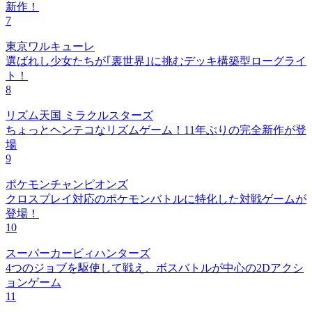
新作！
7
東京ワルキューレ
選ばれし少女たちが｢裏世界｣に挑むデッキ構築型ローグライ
ト！
8
リズム天国 ミラクルスターズ
ちょっとヘンテコなリズムゲーム！11年ぶりの完全新作が登
場
9
ポケモンチャンピオンズ
クロスプレイ対応のポケモンバトルに特化した対戦ゲームが
登場！
10
スーパーカービィハンターズ
4つのジョブを駆使して戦え、ボスバトルが中心の2Dアクシ
ョンゲーム
11