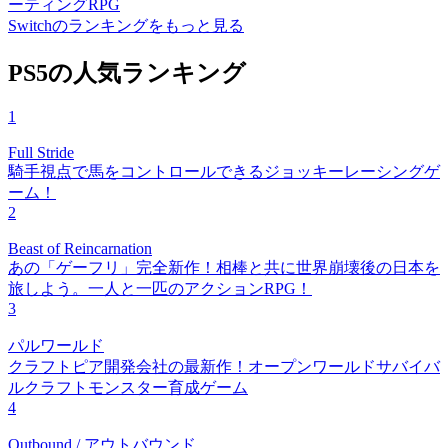
ーティングRPG
Switchのランキングをもっと見る
PS5の人気ランキング
1
Full Stride
騎手視点で馬をコントロールできるジョッキーレーシングゲ
ーム！
2
Beast of Reincarnation
あの「ゲーフリ」完全新作！相棒と共に世界崩壊後の日本を
旅しよう。一人と一匹のアクションRPG！
3
パルワールド
クラフトピア開発会社の最新作！オープンワールドサバイバ
ルクラフトモンスター育成ゲーム
4
Outbound / アウトバウンド