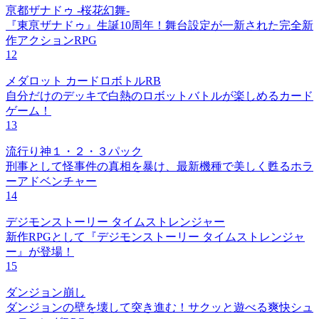
亰都ザナドゥ -桜花幻舞-
『東亰ザナドゥ』生誕10周年！舞台設定が一新された完全新
作アクションRPG
12
メダロット カードロボトルRB
自分だけのデッキで白熱のロボットバトルが楽しめるカード
ゲーム！
13
流行り神１・２・３パック
刑事として怪事件の真相を暴け、最新機種で美しく甦るホラ
ーアドベンチャー
14
デジモンストーリー タイムストレンジャー
新作RPGとして『デジモンストーリー タイムストレンジャ
ー』が登場！
15
ダンジョン崩し
ダンジョンの壁を壊して突き進む！サクッと遊べる爽快シュ