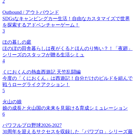
2
Outbound / アウトバウンド
SDGsなキャンピングカー生活！自由なカスタマイズで世界
を探索するアドベンチャーゲーム！
3
ほの暮しの庭
ほのぼの田舎暮らしは夜がくるとほんのり怖い？！「夜廻」
シリーズのスタッフが贈る生活シミュ
4
くにおくんの熱血西遊記 天竺乱闘編
今度の「くにおくん」は西遊記！自分だけのビルドを組んで
戦うローグライクアクション！
5
火山の娘
娘の成長と火山国の未来を見届ける育成シミュレーション
6
パワフルプロ野球2026-2027
30周年を迎えるサクセスを収録した「パワプロ」シリーズ最