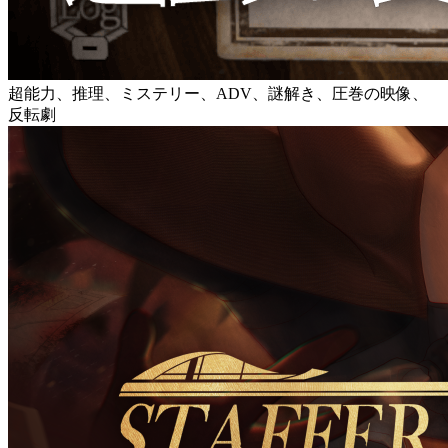
超能力、推理、ミステリー、ADV、謎解き、圧巻の映像、
反転劇