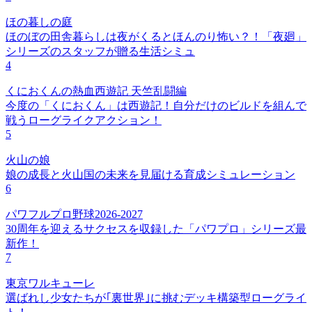
ほの暮しの庭
ほのぼの田舎暮らしは夜がくるとほんのり怖い？！「夜廻」
シリーズのスタッフが贈る生活シミュ
4
くにおくんの熱血西遊記 天竺乱闘編
今度の「くにおくん」は西遊記！自分だけのビルドを組んで
戦うローグライクアクション！
5
火山の娘
娘の成長と火山国の未来を見届ける育成シミュレーション
6
パワフルプロ野球2026-2027
30周年を迎えるサクセスを収録した「パワプロ」シリーズ最
新作！
7
東京ワルキューレ
選ばれし少女たちが｢裏世界｣に挑むデッキ構築型ローグライ