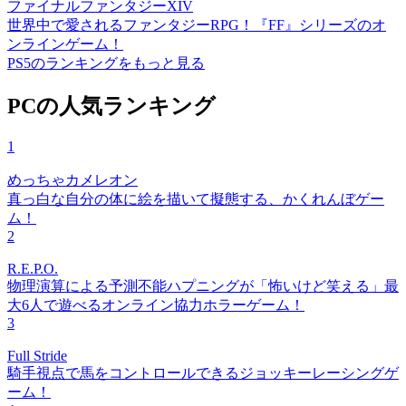
ファイナルファンタジーXIV
世界中で愛されるファンタジーRPG！『FF』シリーズのオ
ンラインゲーム！
PS5のランキングをもっと見る
PCの人気ランキング
1
めっちゃカメレオン
真っ白な自分の体に絵を描いて擬態する、かくれんぼゲー
ム！
2
R.E.P.O.
物理演算による予測不能ハプニングが「怖いけど笑える」最
大6人で遊べるオンライン協力ホラーゲーム！
3
Full Stride
騎手視点で馬をコントロールできるジョッキーレーシングゲ
ーム！