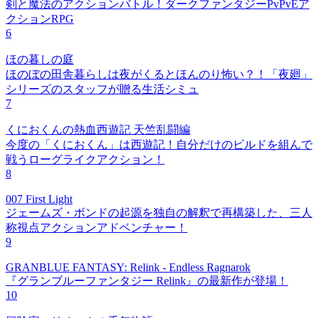
剣と魔法のアクションバトル！ダークファンタジーPvPvEア
クションRPG
6
ほの暮しの庭
ほのぼの田舎暮らしは夜がくるとほんのり怖い？！「夜廻」
シリーズのスタッフが贈る生活シミュ
7
くにおくんの熱血西遊記 天竺乱闘編
今度の「くにおくん」は西遊記！自分だけのビルドを組んで
戦うローグライクアクション！
8
007 First Light
ジェームズ・ボンドの起源を独自の解釈で再構築した、三人
称視点アクションアドベンチャー！
9
GRANBLUE FANTASY: Relink - Endless Ragnarok
『グランブルーファンタジー Relink』の最新作が登場！
10