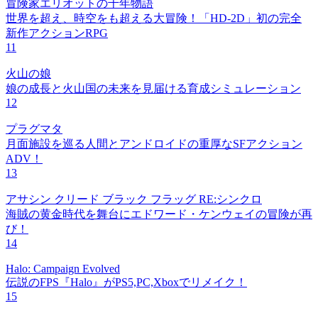
冒険家エリオットの千年物語
世界を超え、時空をも超える大冒険！「HD-2D」初の完全
新作アクションRPG
11
火山の娘
娘の成長と火山国の未来を見届ける育成シミュレーション
12
プラグマタ
月面施設を巡る人間とアンドロイドの重厚なSFアクション
ADV！
13
アサシン クリード ブラック フラッグ RE:シンクロ
海賊の黄金時代を舞台にエドワード・ケンウェイの冒険が再
び！
14
Halo: Campaign Evolved
伝説のFPS『Halo』がPS5,PC,Xboxでリメイク！
15