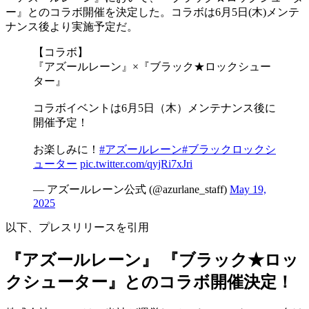
ー』との
コラボ開催
を決定した。コラボは
6月5日(木)メンテ
ナンス後
より実施予定だ。
【コラボ】
『アズールレーン』×『ブラック★ロックシュー
ター』
コラボイベントは6月5日（木）メンテナンス後に
開催予定！
お楽しみに！
#アズールレーン
#ブラックロックシ
ューター
pic.twitter.com/qyjRi7xJri
— アズールレーン公式 (@azurlane_staff)
May 19,
2025
以下、プレスリリースを引用
『アズールレーン』 『ブラック★ロッ
クシューター』とのコラボ開催決定！