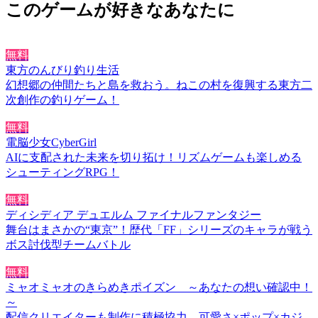
このゲームが好きなあなたに
無料
東方のんびり釣り生活
幻想郷の仲間たちと島を救おう。ねこの村を復興する東方二
次創作の釣りゲーム！
無料
電脳少女CyberGirl
AIに支配された未来を切り拓け！リズムゲームも楽しめる
シューティングRPG！
無料
ディシディア デュエルム ファイナルファンタジー
舞台はまさかの“東京”！歴代「FF」シリーズのキャラが戦う
ボス討伐型チームバトル
無料
ミャオミャオのきらめきポイズン ～あなたの想い確認中！
～
配信クリエイターも制作に積極協力。可愛さ×ポップ×カジ