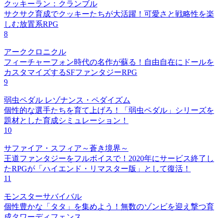
クッキーラン：クランブル
サクサク育成でクッキーたちが大活躍！可愛さと戦略性を楽
しむ放置系RPG
8
アーククロニクル
フィーチャーフォン時代の名作が蘇る！自由自在にドールを
カスタマイズするSFファンタジーRPG
9
弱虫ペダル レゾナンス・ペダイズム
個性的な選手たちを育て上げろ！「弱虫ペダル」シリーズを
題材とした育成シミュレーション！
10
サファイア・スフィア～蒼き境界～
王道ファンタジーをフルボイスで！2020年にサービス終了し
たRPGが「ハイエンド・リマスター版」として復活！
11
モンスターサバイバル
個性豊かな「タタ」を集めよう！無数のゾンビを迎え撃つ育
成タワーディフェンス