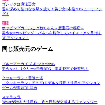
ゴシックは魔法乙女
愛を深めて強力な攻撃を放て！美少女×本格2Dシューティン
グ！
無料
ホッピングガールこはねちゃん～魔宝石の秘密～
美少女×ホッピング！パネルを駆使してハイスコアを目指す
3Dアクション！
同じ販売元のゲーム
ブルーアーカイブ -Blue Archive-
美少女×ミリタリー×青春RPG！学園都市で銃撃戦！
クッキーラン：冒険の塔
「クッキーラン」初の3Dモデルを採用！注目のアクション
ゲームが事前DL開始
ステラソラ
Yostarが贈る大注目作。旅と日常が交差するファンタジー