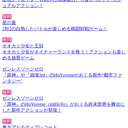
ュアルアクション！
無料
星の翼
2対2の白熱したバトルが楽しめる格闘対戦ゲーム！
無料
オオカミ少女と王冠
オオカミ少女がネイチャーランドを救う！アクションも楽し
める放置ゲーム
ゼンレスゾーンゼロ
『原神』や『崩壊3rd』のHoYoverseがおくる新作“都市ファ
ンタジー”
無料
ゼンレスゾーンゼロ
『原神』のHoYoverse（miHoYo）がおくる終末世界を舞台に
した新作アクションが登場！
無料
東方アルカディアレコード