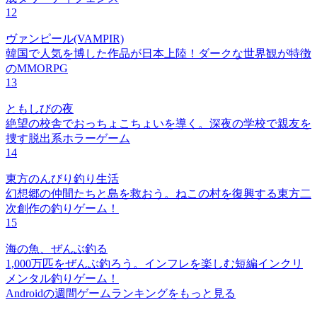
12
ヴァンピール(VAMPIR)
韓国で人気を博した作品が日本上陸！ダークな世界観が特徴
のMMORPG
13
ともしびの夜
絶望の校舎でおっちょこちょいを導く。深夜の学校で親友を
捜す脱出系ホラーゲーム
14
東方のんびり釣り生活
幻想郷の仲間たちと島を救おう。ねこの村を復興する東方二
次創作の釣りゲーム！
15
海の魚、ぜんぶ釣る
1,000万匹をぜんぶ釣ろう。インフレを楽しむ短編インクリ
メンタル釣りゲーム！
Androidの週間ゲームランキングをもっと見る