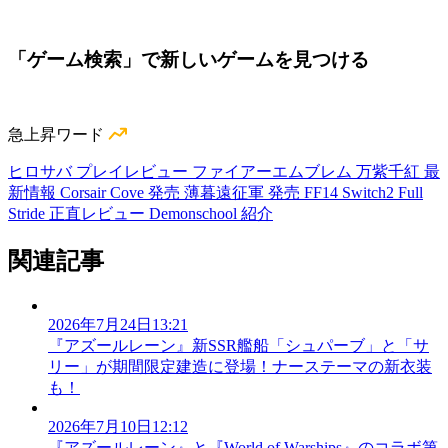
「ゲーム検索」で新しいゲームを見つける
急上昇ワード
ヒロサバ プレイレビュー
ファイアーエムブレム 万紫千紅 最
新情報
Corsair Cove 発売
薄暮遠征軍 発売
FF14 Switch2
Full
Stride 正直レビュー
Demonschool 紹介
関連記事
2026年7月24日13:21
『アズールレーン』新SSR艦船「シュパーブ」と「サ
リー」が期間限定建造に登場！ナーステーマの新衣装
も！
2026年7月10日12:12
『アズールレーン』と『World of Warships』のコラボ第