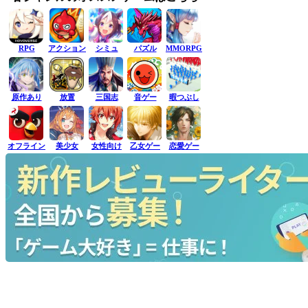
RPG
アクション
シミュ
パズル
MMORPG
原作あり
放置
三国志
音ゲー
暇つぶし
オフライン
美少女
女性向け
乙女ゲー
恋愛ゲー