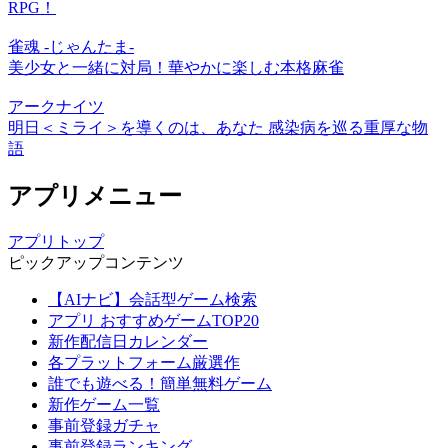
RPG！
雀魂 -じゃんたま-
美少女と一緒に対局！華やかに楽しむ本格麻雀
アークナイツ
明日＜ミライ＞を導くのは、あなた 感染病を巡る重厚な物
語
アプリメニュー
アプリトップ
ピックアップコンテンツ
【AIナビ】会話型ゲーム検索
アプリ おすすめゲームTOP20
新作配信日カレンダー
各プラットフォーム厳選作
誰でも遊べる！簡単無料ゲーム
新作ゲーム一覧
事前登録ガチャ
事前登録ランキング