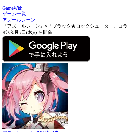
GameWith
ゲーム一覧
アズールレーン
『アズールレーン』×『ブラック★ロックシューター』コラ
ボが6月5日(木)から開催！