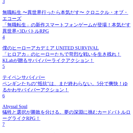
3
無職転生 〜異世界行ったら本気だす〜 クロニクル・オブ・
エコーズ
「無職転生」の新作スマートフォンゲームが登場！本気だす
異世界×3DバトルRPG
4
僕のヒーローアカデミア UNITED SURVIVAL
「ヒロアカ」のヒーローたちで苛烈な戦いを生き残れ！
KLabが贈るサバイバーライクアクション！
5
テイペンサバイバー
ペンギンたちの"抵抗"は、まだ終わらない。5分で爽快！ゆ
るかわサバイバーアクション！
6
Abyssal Soul
犠牲と選択が勝敗を分ける。夢の深淵に挑むカードバトルロ
ーグライクRPG！
7