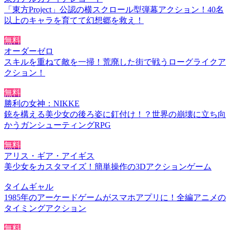
「東方Project」公認の横スクロール型弾幕アクション！40名
以上のキャラを育てて幻想郷を救え！
無料
オーダーゼロ
スキルを重ねて敵を一掃！荒廃した街で戦うローグライクア
クション！
無料
勝利の女神：NIKKE
銃を構える美少女の後ろ姿に釘付け！？世界の崩壊に立ち向
かうガンシューティングRPG
無料
アリス・ギア・アイギス
美少女をカスタマイズ！簡単操作の3Dアクションゲーム
タイムギャル
1985年のアーケードゲームがスマホアプリに！全編アニメの
タイミングアクション
無料