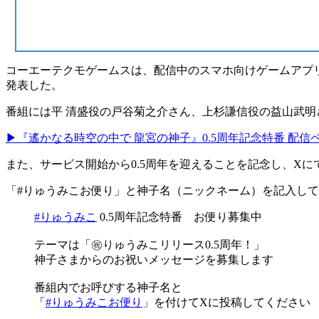
コーエーテクモゲームスは、配信中のスマホ向けゲームアプ
発表した。
番組には平 清盛役の
戸谷菊之介さん
、上杉謙信役の
益山武明
▶『遙かなる時空の中で 龍宮の神子』0.5周年記念特番 配信
また、サービス開始から
0.5周年
を迎えることを記念し、Xに
「#りゅうみこお便り」と神子名（ニックネーム）を記入し
#りゅうみこ
0.5周年記念特番 お便り募集中
テーマは「㊗りゅうみこリリース0.5周年！」
神子さまからのお祝いメッセージを募集します
番組内でお呼びする神子名と
「
#りゅうみこお便り
」を付けてXに投稿してください