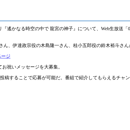
リ『
遙かなる時空の中で 龍宮の神子
』について、Web生放送「
さん
、伊達政宗役の
木島隆一さん
、桂小五郎役の
鈴木裕斗さん
ページ
て
お祝いメッセージ
を大募集。
て投稿することで応募が可能だ。
番組で紹介してもらえるチャン