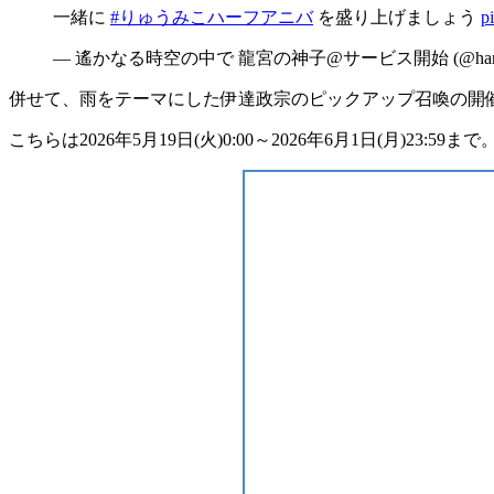
一緒に
#りゅうみこハーフアニバ
を盛り上げましょう
p
— 遙かなる時空の中で 龍宮の神子@サービス開始 (@haruka
併せて、雨をテーマにした
伊達政宗
の
ピックアップ召喚
の開
こちらは
2026年5月19日(火)0:00～2026年6月1日(月)23:59まで