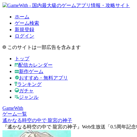
ホーム
ゲーム検索
新規登録
ログイン
このサイトは一部広告を含みます
トップ
配信カレンダー
新作ゲーム
おすすめ・無料アプリ
ランキング
ガチャ
ジャンル
GameWith
ゲーム一覧
遙かなる時空の中で 龍宮の神子
『遙かなる時空の中で 龍宮の神子』Web生放送「0.5周年記念