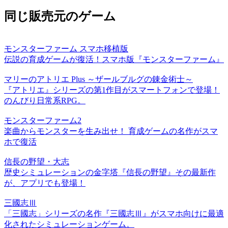
同じ販売元のゲーム
モンスターファーム スマホ移植版
伝説の育成ゲームが復活！スマホ版『モンスターファーム』
マリーのアトリエ Plus ～ザールブルグの錬金術士～
『アトリエ』シリーズの第1作目がスマートフォンで登場！
のんびり日常系RPG。
モンスターファーム2
楽曲からモンスターを生み出せ！ 育成ゲームの名作がスマ
ホで復活
信長の野望・大志
歴史シミュレーションの金字塔『信長の野望』その最新作
が、アプリでも登場！
三國志Ⅲ
「三國志」シリーズの名作『三國志Ⅲ』がスマホ向けに最適
化されたシミュレーションゲーム。