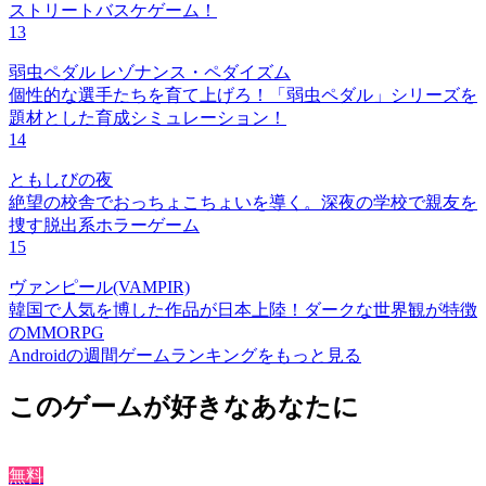
ストリートバスケゲーム！
13
弱虫ペダル レゾナンス・ペダイズム
個性的な選手たちを育て上げろ！「弱虫ペダル」シリーズを
題材とした育成シミュレーション！
14
ともしびの夜
絶望の校舎でおっちょこちょいを導く。深夜の学校で親友を
捜す脱出系ホラーゲーム
15
ヴァンピール(VAMPIR)
韓国で人気を博した作品が日本上陸！ダークな世界観が特徴
のMMORPG
Androidの週間ゲームランキングをもっと見る
このゲームが好きなあなたに
無料