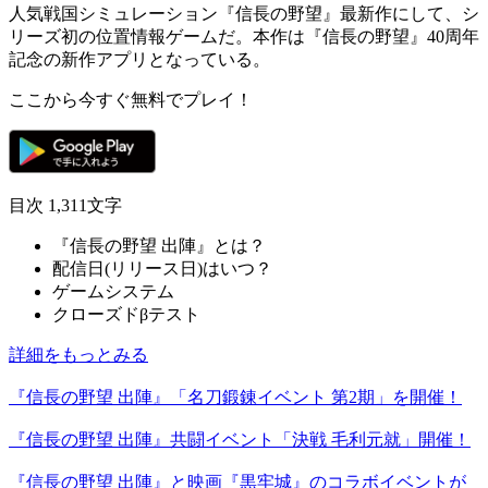
人気戦国シミュレーション『信長の野望』最新作にして、シ
リーズ初の
位置情報ゲーム
だ。本作は
『信長の野望』40周年
記念の新作アプリ
となっている。
ここから今すぐ無料でプレイ！
目次
1,311文字
『信長の野望 出陣』とは？
配信日(リリース日)はいつ？
ゲームシステム
クローズドβテスト
詳細をもっとみる
『信長の野望 出陣』「名刀鍛錬イベント 第2期」を開催！
『信長の野望 出陣』共闘イベント「決戦 毛利元就」開催！
『信長の野望 出陣』と映画『黒牢城』のコラボイベントが