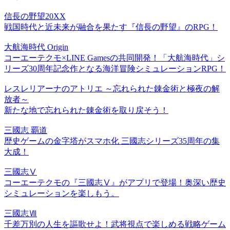
信長の野望20XX
戦国時代と近未来が融合を果たす『信長の野望』のRPG！
大航海時代 Origin
コーエーテクモ×LINE Gamesの共同開発！「大航海時代」シ
リーズ30周年記念作となる海洋冒険シミュレーションRPG！
レスレリアーナのアトリエ ～忘れられた錬金術と極夜の解
放者～
新たな地で忘れられた錬金術を取り戻そう！
三國志 覇道
歴史ゲームの金字塔がスマホ化 三國志シリーズ35周年の集
大成！
三國志Ⅴ
コーエーテクモの『三國志Ⅴ』がアプリで登場！奥深い歴史
シミュレーションを楽しもう。
三國志Ⅶ
千差万別の人生を謳歌せよ！武将視点で楽しめる戦略ゲーム