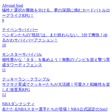
Abyssal Soul
犠牲と選択が勝敗を分ける。夢の深淵に挑むカードバトルロ
ーグライクRPG！
9
テイペンサバイバー
ペンギンたちの"抵抗"は、まだ終わらない。5分で爽快！ゆ
るかわサバイバーアクション！
10
モンスターサバイバル
個性豊かな「タタ」を集めよう！無数のゾンビを迎え撃つ育
成タワーディフェンス
11
クッキーラン：クランブル
サクサク育成でクッキーたちが大活躍！可愛さと戦略性を楽
しむ放置系RPG
12
NBAダンクシティ
名だたるNBAスター選手たちが登場！NBA公式認定の3on3