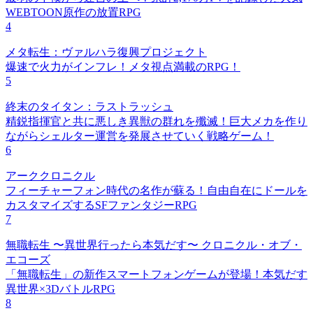
WEBTOON原作の放置RPG
4
メタ転生：ヴァルハラ復興プロジェクト
爆速で火力がインフレ！メタ視点満載のRPG！
5
終末のタイタン：ラストラッシュ
精鋭指揮官と共に悪しき異獣の群れを殲滅！巨大メカを作り
ながらシェルター運営を発展させていく戦略ゲーム！
6
アーククロニクル
フィーチャーフォン時代の名作が蘇る！自由自在にドールを
カスタマイズするSFファンタジーRPG
7
無職転生 〜異世界行ったら本気だす〜 クロニクル・オブ・
エコーズ
「無職転生」の新作スマートフォンゲームが登場！本気だす
異世界×3DバトルRPG
8