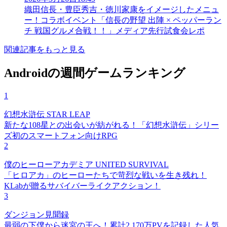
織田信長・豊臣秀吉・徳川家康をイメージしたメニュ
ー！コラボイベント「信長の野望 出陣 × ペッパーラン
チ 戦国グルメ合戦！！」メディア先行試食会レポ
関連記事をもっと見る
Androidの週間ゲームランキング
1
幻想水滸伝 STAR LEAP
新たな108星との出会いが紡がれる！「幻想水滸伝」シリー
ズ初のスマートフォン向けRPG
2
僕のヒーローアカデミア UNITED SURVIVAL
「ヒロアカ」のヒーローたちで苛烈な戦いを生き残れ！
KLabが贈るサバイバーライクアクション！
3
ダンジョン見聞録
最弱の下僕から迷宮の王へ！累計2,170万PVを記録した人気