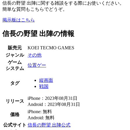
信長の野望 出陣に関する雑談をする際にお使いください。
簡単な質問もこちらでどうぞ。
掲示板はこちら
信長の野望 出陣の情報
販売元
KOEI TECMO GAMES
ジャンル
その他
ゲーム
位置ゲー
システム
縦画面
タグ
戦国
iPhone：2023年08月31日
リリース
Android：2023年08月31日
iPhone: 無料
価格
Android: 無料
公式サイト
信長の野望 出陣公式