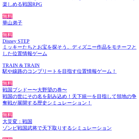
楽しめる戦国RPG
無料
華山弟子
無料
Disney STEP
ミッキーたちとお宝を探そう。ディズニー作品をモチーフと
した位置情報ゲーム
TRAIN & TRAIN
駅や線路のコンプリートを目指す位置情報ゲーム！
無料
戦国ブシドー〜大野望の巻〜
戦国の世にその名を刻み込め！天下統一を目指して領地の争
奪戦が展開する歴史シミュレーション！
無料
大災変：戦国
ゾンビ戦国武将で天下取りするシミュレーション