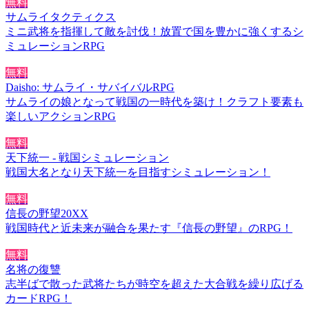
無料
サムライタクティクス
ミニ武将を指揮して敵を討伐！放置で国を豊かに強くするシ
ミュレーションRPG
無料
Daisho: サムライ・サバイバルRPG
サムライの娘となって戦国の一時代を築け！クラフト要素も
楽しいアクションRPG
無料
天下統一 - 戦国シミュレーション
戦国大名となり天下統一を目指すシミュレーション！
無料
信長の野望20XX
戦国時代と近未来が融合を果たす『信長の野望』のRPG！
無料
名将の復讐
志半ばで散った武将たちが時空を超えた大合戦を繰り広げる
カードRPG！