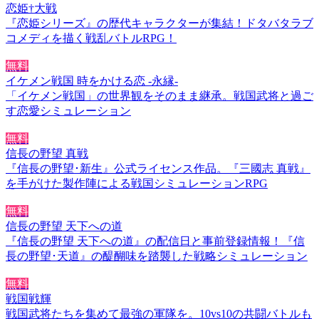
恋姫†大戦
『恋姫シリーズ』の歴代キャラクターが集結！ドタバタラブ
コメディを描く戦乱バトルRPG！
無料
イケメン戦国 時をかける恋 -永縁-
「イケメン戦国」の世界観をそのまま継承。戦国武将と過ご
す恋愛シミュレーション
無料
信長の野望 真戦
『信長の野望･新生』公式ライセンス作品。『三國志 真戦』
を手がけた製作陣による戦国シミュレーションRPG
無料
信長の野望 天下への道
『信長の野望 天下への道』の配信日と事前登録情報！『信
長の野望･天道』の醍醐味を踏襲した戦略シミュレーション
無料
戦国戦輝
戦国武将たちを集めて最強の軍隊を。10vs10の共闘バトルも