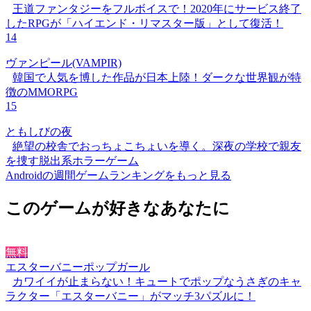
王道ファンタジーをフルボイスで！2020年にサービス終了
したRPGが「ハイエンド・リマスター版」として復活！
14
ヴァンピール(VAMPIR)
韓国で人気を博した作品が日本上陸！ダークな世界観が特
徴のMMORPG
15
ともしびの夜
絶望の校舎でおっちょこちょいを導く。深夜の学校で親友
を捜す脱出系ホラーゲーム
Androidの週間ゲームランキングをもっと見る
このゲームが好きなあなたに
無料
エスターバニーポップガール
カワイイが止まらない！キュートでポップなうさぎのキャ
ラクター「エスターバニー」がマッチ3パズルに！