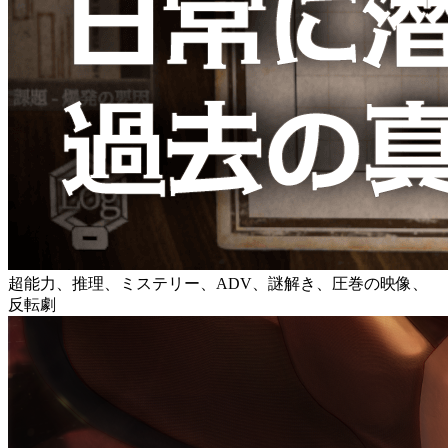
超能力、推理、ミステリー、ADV、謎解き、圧巻の映像、
反転劇