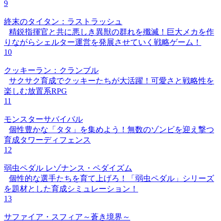
9
終末のタイタン：ラストラッシュ
精鋭指揮官と共に悪しき異獣の群れを殲滅！巨大メカを作
りながらシェルター運営を発展させていく戦略ゲーム！
10
クッキーラン：クランブル
サクサク育成でクッキーたちが大活躍！可愛さと戦略性を
楽しむ放置系RPG
11
モンスターサバイバル
個性豊かな「タタ」を集めよう！無数のゾンビを迎え撃つ
育成タワーディフェンス
12
弱虫ペダル レゾナンス・ペダイズム
個性的な選手たちを育て上げろ！「弱虫ペダル」シリーズ
を題材とした育成シミュレーション！
13
サファイア・スフィア～蒼き境界～