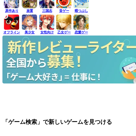
原作あり
放置
三国志
音ゲー
暇つぶし
オフライン
美少女
女性向け
乙女ゲー
恋愛ゲー
「ゲーム検索」で新しいゲームを見つける