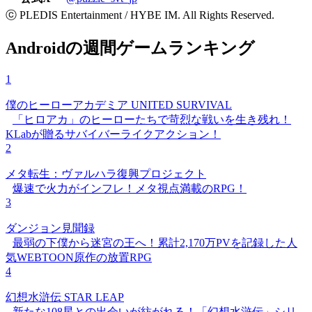
ⓒ PLEDIS Entertainment / HYBE IM. All Rights Reserved.
Androidの週間ゲームランキング
1
僕のヒーローアカデミア UNITED SURVIVAL
「ヒロアカ」のヒーローたちで苛烈な戦いを生き残れ！
KLabが贈るサバイバーライクアクション！
2
メタ転生：ヴァルハラ復興プロジェクト
爆速で火力がインフレ！メタ視点満載のRPG！
3
ダンジョン見聞録
最弱の下僕から迷宮の王へ！累計2,170万PVを記録した人
気WEBTOON原作の放置RPG
4
幻想水滸伝 STAR LEAP
新たな108星との出会いが紡がれる！「幻想水滸伝」シリ