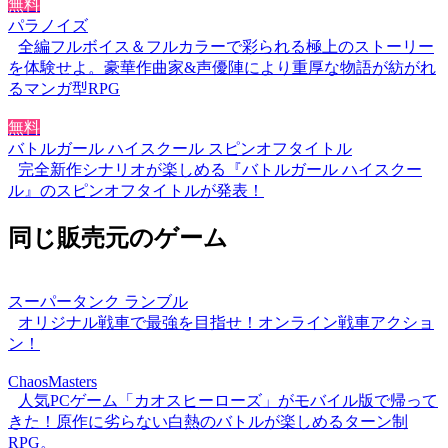
無料
パラノイズ
全編フルボイス＆フルカラーで彩られる極上のストーリー
を体験せよ。豪華作曲家&声優陣により重厚な物語が紡がれ
るマンガ型RPG
無料
バトルガール ハイスクール スピンオフタイトル
完全新作シナリオが楽しめる『バトルガール ハイスクー
ル』のスピンオフタイトルが発表！
同じ販売元のゲーム
スーパータンク ランブル
オリジナル戦車で最強を目指せ！オンライン戦車アクショ
ン！
ChaosMasters
人気PCゲーム「カオスヒーローズ」がモバイル版で帰って
きた！原作に劣らない白熱のバトルが楽しめるターン制
RPG。