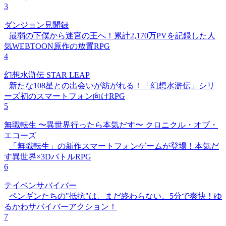
3
ダンジョン見聞録
最弱の下僕から迷宮の王へ！累計2,170万PVを記録した人
気WEBTOON原作の放置RPG
4
幻想水滸伝 STAR LEAP
新たな108星との出会いが紡がれる！「幻想水滸伝」シリ
ーズ初のスマートフォン向けRPG
5
無職転生 〜異世界行ったら本気だす〜 クロニクル・オブ・
エコーズ
「無職転生」の新作スマートフォンゲームが登場！本気だ
す異世界×3DバトルRPG
6
テイペンサバイバー
ペンギンたちの"抵抗"は、まだ終わらない。5分で爽快！ゆ
るかわサバイバーアクション！
7