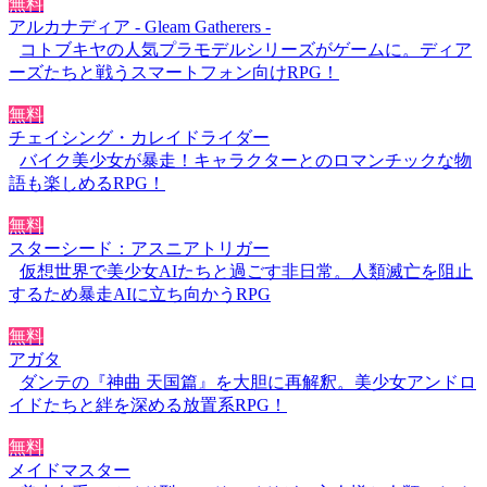
無料
アルカナディア - Gleam Gatherers -
コトブキヤの人気プラモデルシリーズがゲームに。ディア
ーズたちと戦うスマートフォン向けRPG！
無料
チェイシング・カレイドライダー
バイク美少女が暴走！キャラクターとのロマンチックな物
語も楽しめるRPG！
無料
スターシード：アスニアトリガー
仮想世界で美少女AIたちと過ごす非日常。人類滅亡を阻止
するため暴走AIに立ち向かうRPG
無料
アガタ
ダンテの『神曲 天国篇』を大胆に再解釈。美少女アンドロ
イドたちと絆を深める放置系RPG！
無料
メイドマスター