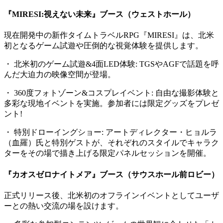
『MIRESI:視えない未来』ブース（ウェストホール）
現在開発中の新作タイムトラベルRPG『MIRESI』は、北米
初となるゲーム試遊や圧倒的な視覚体験を提供します。
・ 北米初のゲーム試遊&4面LED体験: TGSやAGFで話題を呼
んだ大迫力の映像空間が登場。
・ 360度フォトゾーン&コスプレイベント: 自由な撮影体験と
多彩な現地イベントを実施。参加者には限定グッズをプレゼ
ント!
・ 特別ドローイングショー: アートディレクター・ヒョルラ
（血羅）氏と特別ゲストが、それぞれのスタイルでキャラク
ターをその場で描き上げる限定パネルセッションを開催。
『カオスゼロナイトメア』ブース（サウスホール前ロビー）
正式リリース後、北米初のオフラインイベントとしてユーザ
ーとの熱い交流の場を設けます。