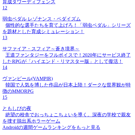
育成タワーディフェンス
12
弱虫ペダル レゾナンス・ペダイズム
個性的な選手たちを育て上げろ！「弱虫ペダル」シリーズ
を題材とした育成シミュレーション！
13
サファイア・スフィア～蒼き境界～
王道ファンタジーをフルボイスで！2020年にサービス終了
したRPGが「ハイエンド・リマスター版」として復活！
14
ヴァンピール(VAMPIR)
韓国で人気を博した作品が日本上陸！ダークな世界観が特
徴のMMORPG
15
ともしびの夜
絶望の校舎でおっちょこちょいを導く。深夜の学校で親友
を捜す脱出系ホラーゲーム
Androidの週間ゲームランキングをもっと見る