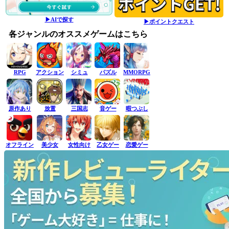
▶AIで探す
▶ポイントクエスト
各ジャンルのオススメゲームはこちら
RPG
アクション
シミュ
パズル
MMORPG
原作あり
放置
三国志
音ゲー
暇つぶし
オフライン
美少女
女性向け
乙女ゲー
恋愛ゲー