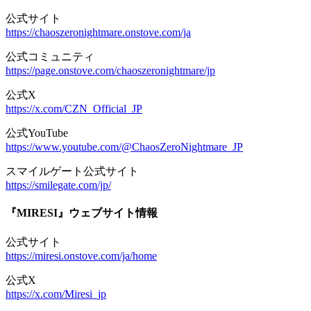
公式サイト
https://chaoszeronightmare.onstove.com/ja
公式コミュニティ
https://page.onstove.com/chaoszeronightmare/jp
公式X
https://x.com/CZN_Official_JP
公式YouTube
https://www.youtube.com/@ChaosZeroNightmare_JP
スマイルゲート公式サイト
https://smilegate.com/jp/
『MIRESI』ウェブサイト情報
公式サイト
https://miresi.onstove.com/ja/home
公式X
https://x.com/Miresi_jp