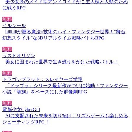
美少女系のメイド型アンドロイドがご主人様と人類のため
に戦うRPG
無料
イルシール
bilibiliが贈る魔法×技術のハイ・ファンタジー世界！“舞台
幻想スタイル”な3Dリアルタイム戦略バトルRPG
無料
ラストオリジン
美女に囲まれた世界で生き残りをかけた戦略バトル！
無料
ドラゴンブラッド：スレイヤーズ学院
「ドラブラ」シリーズ最新作がついに始動！ファンタジー
小説『龍族』をベースにした群像劇RPG
無料
電脳少女CyberGirl
AIに支配された未来を切り拓け！リズムゲームも楽しめる
シューティングRPG！