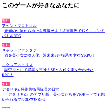
このゲームが好きなあなたに
無料
アセントプロトコル
未知の生物から地上を奪還せよ！終末世界で戦うコマンド
バトルRPG
無料
キャットファンタジー
猫を美少女に擬人化。近未来SF×猫系美少女なRPG！
エクスアストリス
調査員として異星を冒険！SFと古代文明を合わせた
RPG！
無料
デタリキZ 特別防衛局隊員の日常
『デタリキZ』のアプリ版！美少女たちをVRモードでも眺
められるフル3D本格RPG