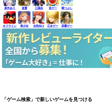
原作あり
放置
三国志
音ゲー
暇つぶし
オフライン
美少女
女性向け
乙女ゲー
恋愛ゲー
「ゲーム検索」で新しいゲームを見つける