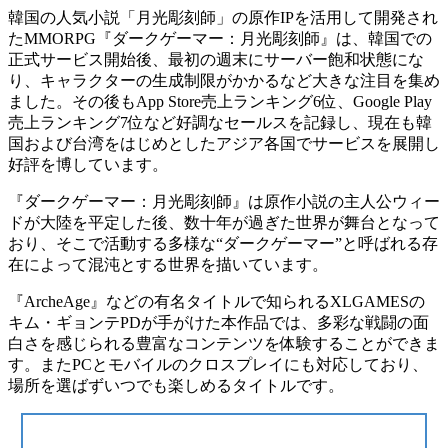
韓国の人気小説「月光彫刻師」の原作IPを活用して開発され
たMMORPG『ダークゲーマー：月光彫刻師』は、韓国での
正式サービス開始後、最初の週末にサーバー飽和状態にな
り、キャラクターの生成制限がかかるなど大きな注目を集め
ました。その後もApp Store売上ランキング6位、Google Play
売上ランキング7位など好調なセールスを記録し、現在も韓
国および台湾をはじめとしたアジア各国でサービスを展開し
好評を博しています。
『ダークゲーマー：月光彫刻師』は原作小説の主人公ウィー
ドが大陸を平定した後、数十年が過ぎた世界が舞台となって
おり、そこで活動する多様な“ダークゲーマー”と呼ばれる存
在によって混沌とする世界を描いています。
『ArcheAge』などの有名タイトルで知られるXLGAMESの
キム・ギョンテPDが手がけた本作品では、多彩な戦闘の面
白さを感じられる豊富なコンテンツを体験することができま
す。またPCとモバイルのクロスプレイにも対応しており、
場所を選ばずいつでも楽しめるタイトルです。