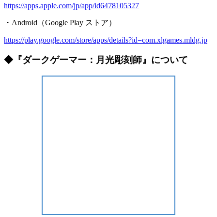
https://apps.apple.com/jp/app/id6478105327
・Android（Google Play ストア）
https://play.google.com/store/apps/details?id=com.xlgames.mldg.jp
◆『ダークゲーマー：月光彫刻師』について