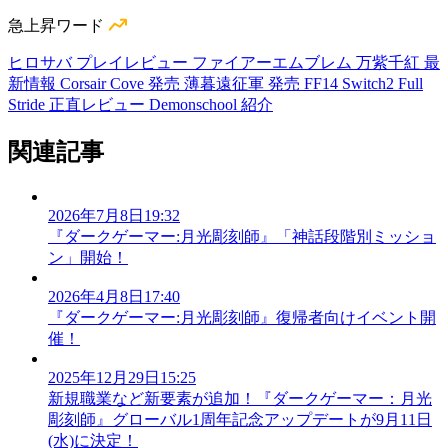
急上昇ワード
ヒロサバ プレイレビュー
ファイアーエムブレム 万紫千紅 最
新情報
Corsair Cove 発売
薄暮遠征軍 発売
FF14 Switch2
Full
Stride 正直レビュー
Demonschool 紹介
関連記事
2026年7月8日19:32
『ダークゲーマー:月光彫刻師』「神話段階別ミッショ
ン」開始！
2026年4月8日17:40
『ダークゲーマー:月光彫刻師』復帰者向けイベント開
催！
2025年12月29日15:25
新規職業など新要素が追加！『ダークゲーマー：月光
彫刻師』グローバル1周年記念アップデートが9月11日
(水)に決定！