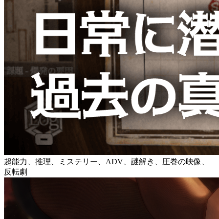
超能力、推理、ミステリー、ADV、謎解き、圧巻の映像、
反転劇