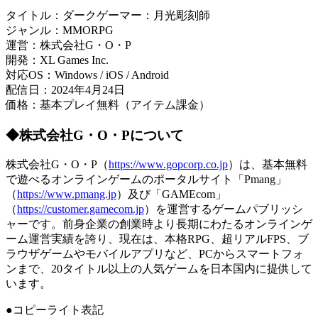
タイトル：ダークゲーマー：月光彫刻師
ジャンル：MMORPG
運営：株式会社G・O・P
開発：XL Games Inc.
対応OS：Windows / iOS / Android
配信日：2024年4月24日
価格：基本プレイ無料（アイテム課金）
◆株式会社G・O・Pについて
株式会社G・O・P（
https://www.gopcorp.co.jp
）は、基本無料
で遊べるオンラインゲームのポータルサイト「Pmang」
（
https://www.pmang.jp
）及び「GAMEcom」
（
https://customer.gamecom.jp
）を運営するゲームパブリッシ
ャーです。前身企業の創業時より長期にわたるオンラインゲ
ーム運営実績を誇り、現在は、本格RPG、超リアルFPS、ブ
ラウザゲームやモバイルアプリなど、PCからスマートフォ
ンまで、20タイトル以上の人気ゲームを日本国内に提供して
います。
●コピーライト表記