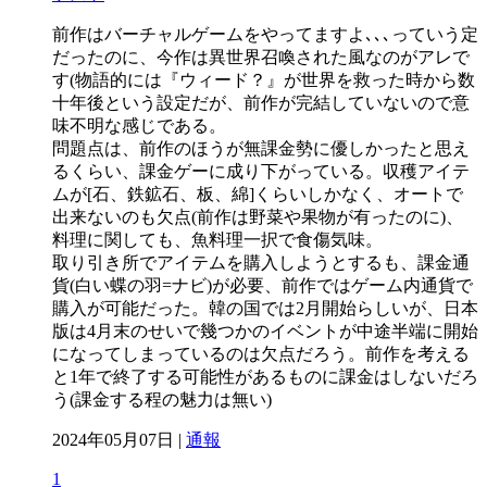
前作はバーチャルゲームをやってますよ､､､っていう定
だったのに、今作は異世界召喚された風なのがアレで
す(物語的には『ウィード？』が世界を救った時から数
十年後という設定だが、前作が完結していないので意
味不明な感じである。
問題点は、前作のほうが無課金勢に優しかったと思え
るくらい、課金ゲーに成り下がっている。収穫アイテ
ムが[石、鉄鉱石、板、綿]くらいしかなく、オートで
出来ないのも欠点(前作は野菜や果物が有ったのに)、
料理に関しても、魚料理一択で食傷気味。
取り引き所でアイテムを購入しようとするも、課金通
貨(白い蝶の羽=ナビ)が必要、前作ではゲーム内通貨で
購入が可能だった。韓の国では2月開始らしいが、日本
版は4月末のせいで幾つかのイベントが中途半端に開始
になってしまっているのは欠点だろう。前作を考える
と1年で終了する可能性があるものに課金はしないだろ
う(課金する程の魅力は無い)
2024年05月07日 |
通報
1