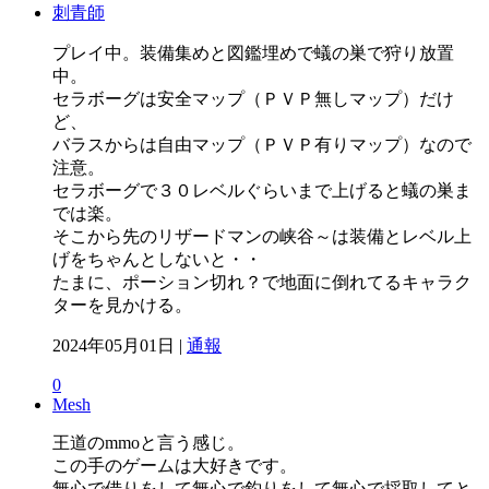
刺青師
プレイ中。装備集めと図鑑埋めで蟻の巣で狩り放置
中。
セラボーグは安全マップ（ＰＶＰ無しマップ）だけ
ど、
バラスからは自由マップ（ＰＶＰ有りマップ）なので
注意。
セラボーグで３０レベルぐらいまで上げると蟻の巣ま
では楽。
そこから先のリザードマンの峡谷～は装備とレベル上
げをちゃんとしないと・・
たまに、ポーション切れ？で地面に倒れてるキャラク
ターを見かける。
2024年05月01日 |
通報
0
Mesh
王道のmmoと言う感じ。
この手のゲームは大好きです。
無心で借りをして無心で釣りをして無心で採取してと