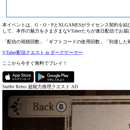
本イベントは、G・O・PとXLGAMESがライセンス契約を
して、本作の魅力をさまざまなVTuberたちが連日配信でお
「
配信の視聴回数
」「
ギフトコードの使用回数
」「
到達した
VTuber配信クエスト in ダークゲーマー
ここから今すぐ無料でプレイ！
Staffer Retro: 超能力推理クエスト
AD