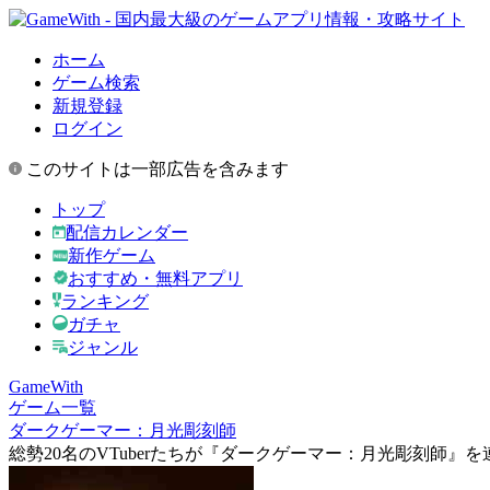
ホーム
ゲーム検索
新規登録
ログイン
このサイトは一部広告を含みます
トップ
配信カレンダー
新作ゲーム
おすすめ・無料アプリ
ランキング
ガチャ
ジャンル
GameWith
ゲーム一覧
ダークゲーマー：月光彫刻師
総勢20名のVTuberたちが『ダークゲーマー：月光彫刻師』を