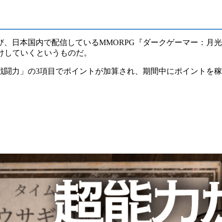
結び、日本国内で配信している
MMORPG
『
ダークゲーマー：月光
届けしていくというものだ。
戦闘力
」の3項目でポイントが加算され、期間中にポイントを稼い