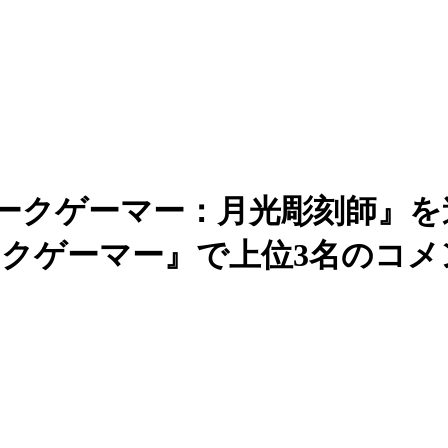
が『ダークゲーマー：月光彫刻師』
n ダークゲーマー』で上位3名のコ