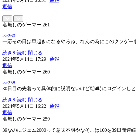
2024年5月14日 20:51
|
通報
返信
名無しのゲーマー
261
>>260
一応その日は早起きになるやろね、なんの為にこのクソゲー
続きを読む
閉じる
2024年5月14日 17:29
|
通報
返信
名無しのゲーマー
260
>>258
30日目の先着って具体的に説明ないけど朝4時にログインし
続きを読む
閉じる
2024年5月14日 16:22
|
通報
返信
名無しのゲーマー
259
39なのにジェム2000って意味不明やなそこは100を39日間連