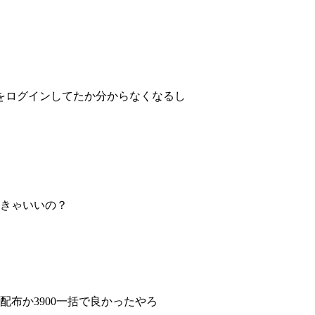
をログインしてたか分からなくなるし
ときゃいいの？
続配布か3900一括で良かったやろ