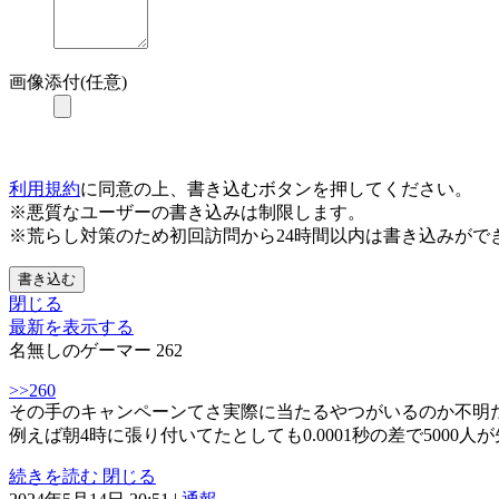
画像添付(任意)
利用規約
に同意の上、書き込むボタンを押してください。
※悪質なユーザーの書き込みは制限します。
※荒らし対策のため初回訪問から24時間以内は書き込みがで
書き込む
閉じる
最新を表示する
名無しのゲーマー
262
>>260
その手のキャンペーンてさ実際に当たるやつがいるのか不明
例えば朝4時に張り付いてたとしても0.0001秒の差で500
続きを読む
閉じる