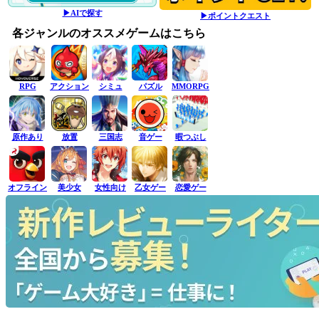
▶AIで探す
▶ポイントクエスト
各ジャンルのオススメゲームはこちら
RPG
アクション
シミュ
パズル
MMORPG
原作あり
放置
三国志
音ゲー
暇つぶし
オフライン
美少女
女性向け
乙女ゲー
恋愛ゲー