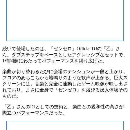
続いて登場したのは、『ゼンゼロ』Official DJの
「乙」さ
ん
。
ダブステップをベースとしたアグレッシブなセット
で、
1時間超にわたってパフォーマンスを繰り広げた。
楽曲が切り替わるたびに会場のテンションが一段と上がり、
フロアのあちこちから地鳴りのような歓声が上がる。巨大ス
クリーンには、音楽と完全に連動したゲーム映像が映し出さ
れており、まさに
全身で『ゼンゼロ』を浴びる没入体験その
もの
だ。
「乙」さんのDJとしての技術と、楽曲との親和性の高さが
際立つパフォーマンスだった。