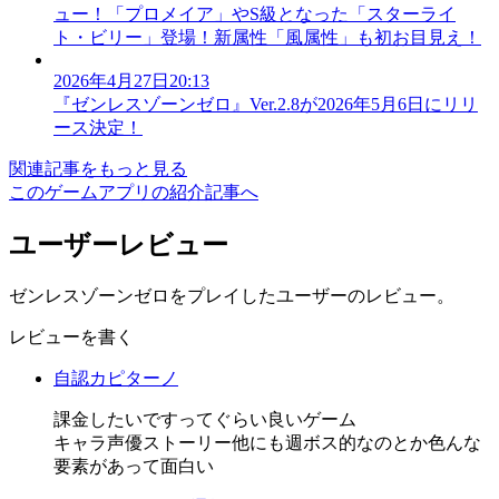
ュー！「プロメイア」やS級となった「スターライ
ト・ビリー」登場！新属性「風属性」も初お目見え！
2026年4月27日20:13
『ゼンレスゾーンゼロ』Ver.2.8が2026年5月6日にリリ
ース決定！
関連記事をもっと見る
このゲームアプリの紹介記事へ
ユーザーレビュー
ゼンレスゾーンゼロをプレイしたユーザーのレビュー。
レビューを書く
自認カピターノ
課金したいですってぐらい良いゲーム
キャラ声優ストーリー他にも週ボス的なのとか色んな
要素があって面白い