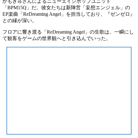
かもきゅさんによるニューエイジポップユニット
「BPM15Q」
だ。彼女たちは
新陣営「妄想エンジェル」の
EP楽曲「ReDreaming Angel」を担当
しており、『ゼンゼロ』
との縁が深い。
フロアに響き渡る
「ReDreaming Angel」の生歌
は、一瞬にし
て
観客をゲームの世界観へと引き込んでいった
。