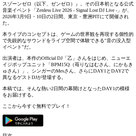
スゾーンゼロ（以下、ゼンゼロ）』
。その
日本初となる公式
音楽イベント
「Zenless Live 2026 - Signal Lost DJ Live -」
が、
2026年3月9日・10日の2日間、東京・豊洲PITにて開催され
た。
本ライブのコンセプトは、
ゲームの世界観を再現する個性的
で先鋭的なサウンドをライブ空間で体験できる"音の没入型
イベント"
だ。
出演者は、本作のOfficial DJ
「乙」さん
をはじめ、ニューエ
イジポップユニット
「BPM15Q（苺りなはむさん、にかもき
ゅさん）」
、シンガーの
Mesさん
、さらに
DAY1とDAY2で
異なるゲストDJ
が登場する。
本稿では、そんな熱い2日間の幕開けとなったDAY1の模様
をお届けする。
ここから今すぐ無料でプレイ！
目次