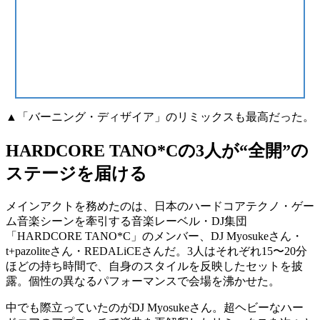
▲「バーニング・ディザイア」のリミックスも最高だった。
HARDCORE TANO*Cの3人が“全開”の
ステージを届ける
メインアクトを務めたのは、日本のハードコアテクノ・ゲー
ム音楽シーンを牽引する音楽レーベル・DJ集団
「HARDCORE TANO*C」のメンバー、
DJ Myosukeさん
・
t+pazoliteさん
・
REDALiCEさん
だ。3人はそれぞれ
15〜20分
ほどの持ち時間で、自身のスタイルを反映したセットを披
露
。個性の異なるパフォーマンスで会場を沸かせた。
中でも際立っていたのがDJ Myosukeさん。
超ヘビーなハー