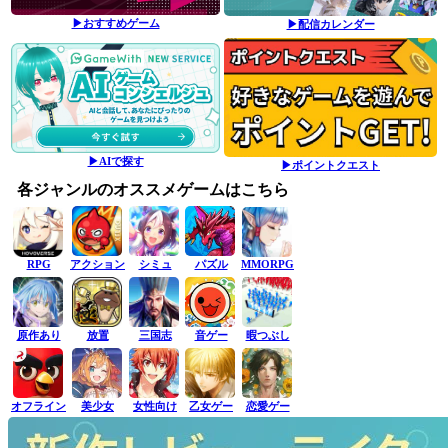
▶おすすめゲーム
▶配信カレンダー
▶AIで探す
▶ポイントクエスト
各ジャンルのオススメゲームはこちら
RPG
アクション
シミュ
パズル
MMORPG
原作あり
放置
三国志
音ゲー
暇つぶし
オフライン
美少女
女性向け
乙女ゲー
恋愛ゲー