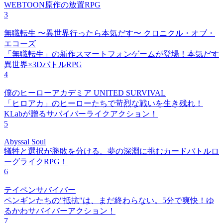
WEBTOON原作の放置RPG
3
無職転生 〜異世界行ったら本気だす〜 クロニクル・オブ・
エコーズ
「無職転生」の新作スマートフォンゲームが登場！本気だす
異世界×3DバトルRPG
4
僕のヒーローアカデミア UNITED SURVIVAL
「ヒロアカ」のヒーローたちで苛烈な戦いを生き残れ！
KLabが贈るサバイバーライクアクション！
5
Abyssal Soul
犠牲と選択が勝敗を分ける。夢の深淵に挑むカードバトルロ
ーグライクRPG！
6
テイペンサバイバー
ペンギンたちの"抵抗"は、まだ終わらない。5分で爽快！ゆ
るかわサバイバーアクション！
7