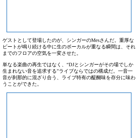
ゲストとして登場したのが、シンガーの
Mesさん
だ。重厚な
ビートが鳴り続ける中に生のボーカルが重なる瞬間は、それ
までのフロアの空気を一変させた。
単なる楽曲の再生ではなく、
“DJとシンガーがその場でしか
生まれない音を追求する”ライブならではの構成
だ。一音一
音が刹那的に混ざり合う、ライブ特有の醍醐味を存分に味わ
うことができた。