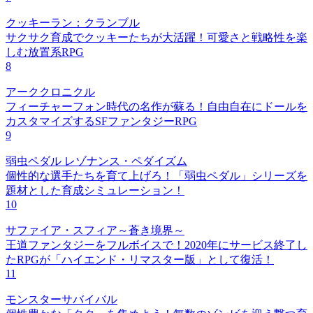
クッキーラン：クランブル
サクサク育成でクッキーたちが大活躍！可愛さと戦略性を楽
しむ放置系RPG
8
アーククロニクル
フィーチャーフォン時代の名作が蘇る！自由自在にドールを
カスタマイズするSFファンタジーRPG
9
弱虫ペダル レゾナンス・ペダイズム
個性的な選手たちを育て上げろ！「弱虫ペダル」シリーズを
題材とした育成シミュレーション！
10
サファイア・スフィア～蒼き境界～
王道ファンタジーをフルボイスで！2020年にサービス終了し
たRPGが「ハイエンド・リマスター版」として復活！
11
モンスターサバイバル