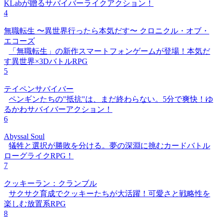
KLabが贈るサバイバーライクアクション！
4
無職転生 〜異世界行ったら本気だす〜 クロニクル・オブ・
エコーズ
「無職転生」の新作スマートフォンゲームが登場！本気だ
す異世界×3DバトルRPG
5
テイペンサバイバー
ペンギンたちの"抵抗"は、まだ終わらない。5分で爽快！ゆ
るかわサバイバーアクション！
6
Abyssal Soul
犠牲と選択が勝敗を分ける。夢の深淵に挑むカードバトル
ローグライクRPG！
7
クッキーラン：クランブル
サクサク育成でクッキーたちが大活躍！可愛さと戦略性を
楽しむ放置系RPG
8