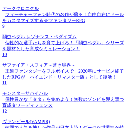
アーククロニクル
フィーチャーフォン時代の名作が蘇る！自由自在にドール
をカスタマイズするSFファンタジーRPG
9
弱虫ペダル レゾナンス・ペダイズム
個性的な選手たちを育て上げろ！「弱虫ペダル」シリーズ
を題材とした育成シミュレーション！
10
サファイア・スフィア～蒼き境界～
王道ファンタジーをフルボイスで！2020年にサービス終了
したRPGが「ハイエンド・リマスター版」として復活！
11
モンスターサバイバル
個性豊かな「タタ」を集めよう！無数のゾンビを迎え撃つ
育成タワーディフェンス
12
ヴァンピール(VAMPIR)
韓国で人気を博した作品が日本上陸！ダークな世界観が特