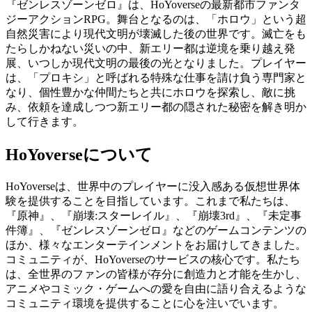
『ゼンレスゾーンゼロ』は、HoYoverseの最新都市ファンタ
ジーアクションRPG。舞台となるのは、「ホロウ」という超
自然災害により現代文明が壊滅した後の世界です。滅亡をも
たらしかねない災いの中、新エリー都は逆境を乗り越え発
展、いつしか現代文明の最後の光となりました。プレイヤー
は、「プロキシ」と呼ばれる特殊な仕事を請け負う専門家と
なり、個性豊かな仲間たちと共にホロウを探索し、敵に挑
み、依頼を達成しつつ新エリー都の隠された秘密を解き明か
して行きます。
HoYoverseについて
HoYoverseは、世界中のプレイヤーに没入感ある仮想世界体
験を提供することを目指しています。これまで私たちは、
『原神』、『崩壊:スターレイル』、『崩壊3rd』、『未定事
件簿』、『ゼンレスゾーンゼロ』などのゲームコンテンツの
ほか、様々なエンターテインメントをお届けしてきました。
コミュニティが、HoYoverseのサービスの核心です。私たち
は、全世界のファンの皆様が存分に創造力と才能を生かし、
アニメやコミック・ゲームへの愛を自由に語り合えるような
コミュニティ環境を提供することに心を注いでいます。