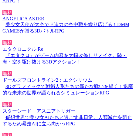
ARPG！
無料
ANGELICA ASTER
美少女天使が大空でド迫力の空中戦を繰り広げる！DMM
GAMESが贈る3DバトルRPG
無料
エタクロニクル:Re
『エタクロ』がゲーム内容を大幅改修しリメイク。陸・
海・空を駆け抜ける3Dアクション！
無料
ドールズフロントライン2：エクシリウム
3Dグラフィックで戦術人形たちの新たな戦いを描く！退廃
的な未来の世界が語られるシミュレーションRPG
無料
スターシード：アスニアトリガー
仮想世界で美少女AIたちと過ごす非日常。人類滅亡を阻止
するため暴走AIに立ち向かうRPG
無料