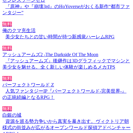
ゼンレスゾーンゼロ
『原神』や『崩壊3rd』のHoYoverseがおくる新作“都市ファ
ンタジー”
無料
俺のクマ充生活
美少女たちとの甘い時間が待つ新感覚ハーレムRPG
無料
アッシュアームズ2 -The Darkside Of The Moon
『アッシュアームズ』後継作は3Dグラフィックでマシンと
美少女を魅せる。全く新しい体験が楽しめるメカTPS
無料
パーフェクトワールド Z
人気ファンタジーIP『パーフェクトワールド-完美世界-』
の正統続編となるRPG！
無料
白銀の城
資源を巡る勢力争いから真実を暴き出す。ヴィクトリア朝
様式の街並みが広がるオープンワールド探偵アドベンチャー