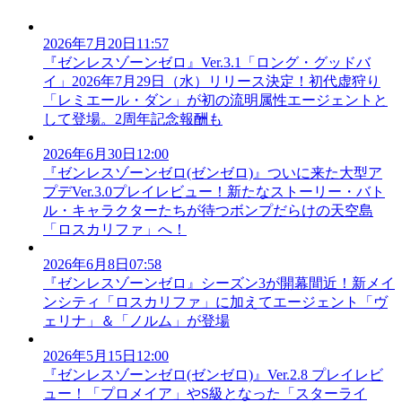
2026年7月20日11:57
『ゼンレスゾーンゼロ』Ver.3.1「ロング・グッドバ
イ」2026年7月29日（水）リリース決定！初代虚狩り
「レミエール・ダン」が初の流明属性エージェントと
して登場。2周年記念報酬も
2026年6月30日12:00
『ゼンレスゾーンゼロ(ゼンゼロ)』ついに来た大型ア
プデVer.3.0プレイレビュー！新たなストーリー・バト
ル・キャラクターたちが待つボンプだらけの天空島
「ロスカリファ」へ！
2026年6月8日07:58
『ゼンレスゾーンゼロ』シーズン3が開幕間近！新メイ
ンシティ「ロスカリファ」に加えてエージェント「ヴ
ェリナ」＆「ノルム」が登場
2026年5月15日12:00
『ゼンレスゾーンゼロ(ゼンゼロ)』Ver.2.8 プレイレビ
ュー！「プロメイア」やS級となった「スターライ