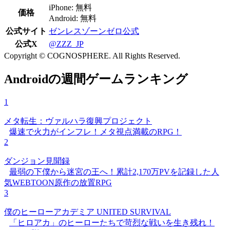
iPhone: 無料
価格
Android: 無料
公式サイト
ゼンレスゾーンゼロ公式
公式X
@ZZZ_JP
Copyright © COGNOSPHERE. All Rights Reserved.
Androidの週間ゲームランキング
1
メタ転生：ヴァルハラ復興プロジェクト
爆速で火力がインフレ！メタ視点満載のRPG！
2
ダンジョン見聞録
最弱の下僕から迷宮の王へ！累計2,170万PVを記録した人
気WEBTOON原作の放置RPG
3
僕のヒーローアカデミア UNITED SURVIVAL
「ヒロアカ」のヒーローたちで苛烈な戦いを生き残れ！