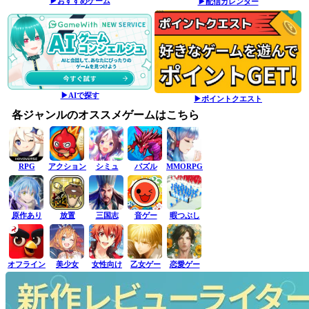
▶おすすめゲーム
▶配信カレンダー
▶AIで探す
▶ポイントクエスト
各ジャンルのオススメゲームはこちら
RPG
アクション
シミュ
パズル
MMORPG
原作あり
放置
三国志
音ゲー
暇つぶし
オフライン
美少女
女性向け
乙女ゲー
恋愛ゲー