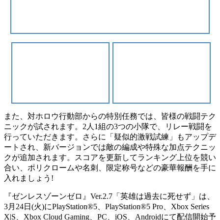
また、対ホロウ行動部からの特別任務では、皆様の戦闘テク
ニックが試されます。2人1組の3つの小隊で、リレー戦闘を
行っていただきます。さらに「疑似的激戦試練」もアップデ
ートされ、新バージョンでは敵の編成や特殊な加点テクニッ
クが追加されます。スコアを更新してランキング上位を競い
合い、ポリクロームや名刺、限定称号などの豪華報酬を手に
入れましょう!
『ゼンレスゾーンゼロ』Ver.2.7「英雄は過去に死せず」は、
3月24日(火)にPlayStation®5、PlayStation®5 Pro、Xbox Series
X|S、Xbox Cloud Gaming、PC、iOS、Androidにて配信開始予