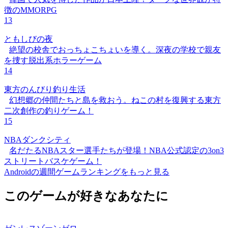
徴のMMORPG
13
ともしびの夜
絶望の校舎でおっちょこちょいを導く。深夜の学校で親友
を捜す脱出系ホラーゲーム
14
東方のんびり釣り生活
幻想郷の仲間たちと島を救おう。ねこの村を復興する東方
二次創作の釣りゲーム！
15
NBAダンクシティ
名だたるNBAスター選手たちが登場！NBA公式認定の3on3
ストリートバスケゲーム！
Androidの週間ゲームランキングをもっと見る
このゲームが好きなあなたに