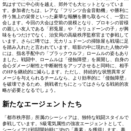
気はすでに中心街を越え、郊外でも大ヒットとなっていま
す。参加者たちは、レアな「フリンツ合金音動機」や勝利に
伴う無上の栄誉といった豪華な報酬を勝ち取るべく、一堂に
会します。今回の大会は空前の規模となり、プロキシの皆様
の親しい友人である「邪兎屋」や「カリュドーンの子」が興
味をもつだけでなく、治安局の高級秩序監察官まで参戦して
います。さらに噂では、元カリュドーンの掃除屋も戦場に足
を踏み入れたと言われています。暗影の中に現れた人物の中
には、指名手配中の「ブラックウルフ」ロームルの姿もあり
ました。戦闘中、ロームルは「侵蝕障壁」を展開し、自身の
会心ダメージ耐性と中断耐性をアップさせると同時に、相手
のHPを継続的に減らします。ただし、持続的な状態異常ダ
メージを与えられるチームなら、より効率的に「侵蝕障壁」
を破壊できるため、挑戦者たちにとってはさらなる戦術的攻
略が必要となるでしょう。
新たなエージェントたち
「都市秩序部」所属のシーシィアは、独特な戦闘スタイルで
参戦しています。S級電気属性の強攻エージェントとして、
シーシィアは戦闘開始時に3Ptの「毒素」を獲得します。毒