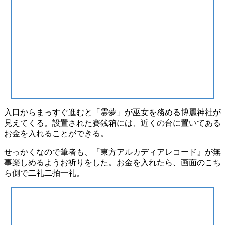
入口からまっすぐ進むと「
霊夢
」が巫女を務める
博麗神社
が
見えてくる。設置された
賽銭箱
には、近くの台に置いてある
お金
を入れることができる。
せっかくなので筆者も、『東方アルカディアレコード』が無
事楽しめるようお祈りをした。お金を入れたら、画面のこち
ら側で
二礼二拍一礼
。