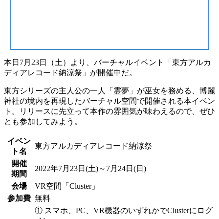
本日7月23日（土）より、バーチャルイベント
「東方アルカ
ディアレコード納涼祭」
が開催中だ。
東方シリーズの主人公の一人「霊夢」が巫女を務める、
博麗
神社の境内
を再現したバーチャル空間で開催される本イベン
ト。リリースに先立って本作の雰囲気が味わえるので、ぜひ
とも参加してみよう。
イベン
東方アルカディアレコード納涼祭
ト名
開催
2022年7月23日(土)～7月24日(日)
期間
会場
VR空間「Cluster」
参加費
無料
① スマホ、PC、VR機器のいずれかでClusterにログ