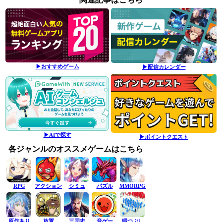
▶おすすめゲーム
▶配信カレンダー
▶AIで探す
▶ポイントクエスト
各ジャンルのオススメゲームはこちら
RPG
アクション
シミュ
パズル
MMORPG
原作あり
放置
三国志
音ゲー
暇つぶし