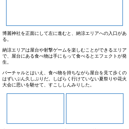
博麗神社を正面にして左に進むと、
納涼エリア
への入口があ
る。
納涼エリアは
屋台
や
射撃ゲーム
を楽しむことができるエリア
で、屋台にある食べ物は手にもって食べると
エフェクトが発
生
。
バーチャルとはいえ、食べ物を持ちながら屋台を見て歩くの
はずいぶん久しぶりだ。しばらく行けていない
夏祭りや花火
大会
に思いを馳せて、すこししんみりした。