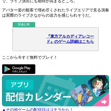
で、ライブ演出にも期待が高まるところ。
アバター姿の観客で埋め尽くされたライブエリアで見る演奏
は実際のライブさながらの
迫力
を感じられそうだ。
関連記事
『東方アルカディアレコー
ド』のゲーム詳細はこちら
ここから今すぐ無料でプレイ！
▲その他ゲームの配信日はコチラから！