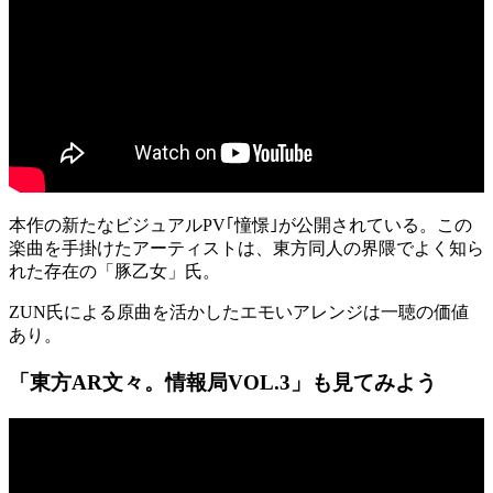
本作の新たなビジュアルPV｢憧憬｣が公開されている。この
楽曲を手掛けたアーティストは、東方同人の界隈でよく知ら
れた存在の
「豚乙女」
氏。
ZUN氏による原曲を活かしたエモいアレンジは一聴の価値
あり。
「東方AR文々。情報局VOL.3」も見てみよう