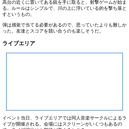
高台の近くに置いてある銃を手に取ると、
射撃ゲーム
が始ま
る。ルールはシンプルで、川の上に浮いている的を
撃ち落と
す
というもの。
弾は感覚で当てる必要があるので、思っていたよりも難しか
った。友達と
スコア
を競い合うのも楽しそうだ。
ライブエリア
イベント当日、ライブエリアでは同人音楽サークルによる
ラ
イブ
が開催される。会場には
スクリーン
がいくつもあるの