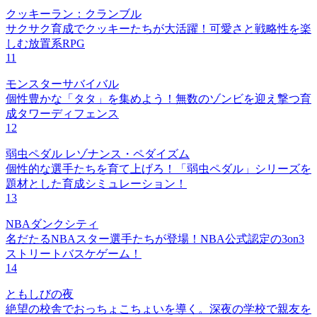
クッキーラン：クランブル
サクサク育成でクッキーたちが大活躍！可愛さと戦略性を楽
しむ放置系RPG
11
モンスターサバイバル
個性豊かな「タタ」を集めよう！無数のゾンビを迎え撃つ育
成タワーディフェンス
12
弱虫ペダル レゾナンス・ペダイズム
個性的な選手たちを育て上げろ！「弱虫ペダル」シリーズを
題材とした育成シミュレーション！
13
NBAダンクシティ
名だたるNBAスター選手たちが登場！NBA公式認定の3on3
ストリートバスケゲーム！
14
ともしびの夜
絶望の校舎でおっちょこちょいを導く。深夜の学校で親友を