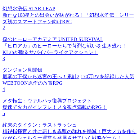
幻想水滸伝 STAR LEAP
新たな108星との出会いが紡がれる！「幻想水滸伝」シリー
ズ初のスマートフォン向けRPG
2
僕のヒーローアカデミア UNITED SURVIVAL
「ヒロアカ」のヒーローたちで苛烈な戦いを生き残れ！
KLabが贈るサバイバーライクアクション！
3
ダンジョン見聞録
最弱の下僕から迷宮の王へ！累計2,170万PVを記録した人気
WEBTOON原作の放置RPG
4
メタ転生：ヴァルハラ復興プロジェクト
爆速で火力がインフレ！メタ視点満載のRPG！
5
終末のタイタン：ラストラッシュ
精鋭指揮官と共に悪しき異獣の群れを殲滅！巨大メカを作り
ながらシェルター運営を発展させていく戦略ゲーム！