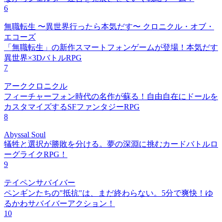
6
無職転生 〜異世界行ったら本気だす〜 クロニクル・オブ・
エコーズ
「無職転生」の新作スマートフォンゲームが登場！本気だす
異世界×3DバトルRPG
7
アーククロニクル
フィーチャーフォン時代の名作が蘇る！自由自在にドールを
カスタマイズするSFファンタジーRPG
8
Abyssal Soul
犠牲と選択が勝敗を分ける。夢の深淵に挑むカードバトルロ
ーグライクRPG！
9
テイペンサバイバー
ペンギンたちの"抵抗"は、まだ終わらない。5分で爽快！ゆ
るかわサバイバーアクション！
10