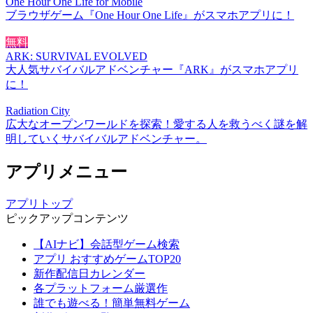
One Hour One Life for Mobile
ブラウザゲーム『One Hour One Life』がスマホアプリに！
無料
ARK: SURVIVAL EVOLVED
大人気サバイバルアドベンチャー『ARK』がスマホアプリ
に！
Radiation City
広大なオープンワールドを探索！愛する人を救うべく謎を解
明していくサバイバルアドベンチャー。
アプリメニュー
アプリトップ
ピックアップコンテンツ
【AIナビ】会話型ゲーム検索
アプリ おすすめゲームTOP20
新作配信日カレンダー
各プラットフォーム厳選作
誰でも遊べる！簡単無料ゲーム