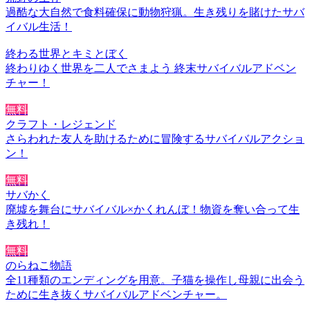
過酷な大自然で食料確保に動物狩猟。生き残りを賭けたサバ
イバル生活！
終わる世界とキミとぼく
終わりゆく世界を二人でさまよう 終末サバイバルアドベン
チャー！
無料
クラフト・レジェンド
さらわれた友人を助けるために冒険するサバイバルアクショ
ン！
無料
サバかく
廃墟を舞台にサバイバル×かくれんぼ！物資を奪い合って生
き残れ！
無料
のらねこ物語
全11種類のエンディングを用意。子猫を操作し母親に出会う
ために生き抜くサバイバルアドベンチャー。