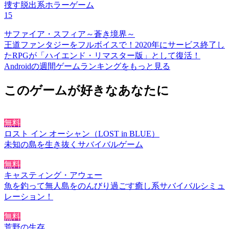
捜す脱出系ホラーゲーム
15
サファイア・スフィア～蒼き境界～
王道ファンタジーをフルボイスで！2020年にサービス終了し
たRPGが「ハイエンド・リマスター版」として復活！
Androidの週間ゲームランキングをもっと見る
このゲームが好きなあなたに
無料
ロスト イン オーシャン（LOST in BLUE）
未知の島を生き抜くサバイバルゲーム
無料
キャスティング・アウェー
魚を釣って無人島をのんびり過ごす癒し系サバイバルシミュ
レーション！
無料
荒野の生存