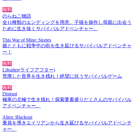
無料
のらねこ物語
全11種類のエンディングを用意。子猫を操作し母親に出会う
ために生き抜くサバイバルアドベンチャー。
This War of Mine: Stories
娘とともに戦争中の街を生き延びるサバイバルアドベンチャ
ー！
無料
Lifeafter(ライフアフター)
荒廃した世界を生き残れ！絶望に抗うサバイバルゲーム
無料
Distrust
極寒の北極で生き残れ！探索要素盛りだくさんのサバイバル
アドベンチャー。
Alien: Blackout
乗員を導きエイリアンから生き延びるサバイバルアドベンチ
ャー。