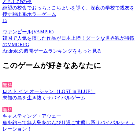
ともしびの夜
絶望の校舎でおっちょこちょいを導く。深夜の学校で親友を
捜す脱出系ホラーゲーム
15
ヴァンピール(VAMPIR)
韓国で人気を博した作品が日本上陸！ダークな世界観が特徴
のMMORPG
Androidの週間ゲームランキングをもっと見る
このゲームが好きなあなたに
無料
ロスト イン オーシャン（LOST in BLUE）
未知の島を生き抜くサバイバルゲーム
無料
キャスティング・アウェー
魚を釣って無人島をのんびり過ごす癒し系サバイバルシミュ
レーション！