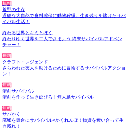
無料
荒野の生存
過酷な大自然で食料確保に動物狩猟。生き残りを賭けたサバ
イバル生活！
終わる世界とキミとぼく
終わりゆく世界を二人でさまよう 終末サバイバルアドベン
チャー！
無料
クラフト・レジェンド
さらわれた友人を助けるために冒険するサバイバルアクショ
ン！
無料
聖剣サバイバル
聖剣を作って生き延びろ！無人島サバイバル！
無料
サバかく
廃墟を舞台にサバイバル×かくれんぼ！物資を奪い合って生
き残れ！