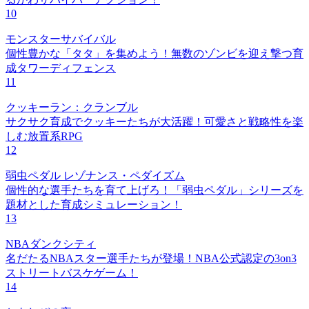
10
モンスターサバイバル
個性豊かな「タタ」を集めよう！無数のゾンビを迎え撃つ育
成タワーディフェンス
11
クッキーラン：クランブル
サクサク育成でクッキーたちが大活躍！可愛さと戦略性を楽
しむ放置系RPG
12
弱虫ペダル レゾナンス・ペダイズム
個性的な選手たちを育て上げろ！「弱虫ペダル」シリーズを
題材とした育成シミュレーション！
13
NBAダンクシティ
名だたるNBAスター選手たちが登場！NBA公式認定の3on3
ストリートバスケゲーム！
14