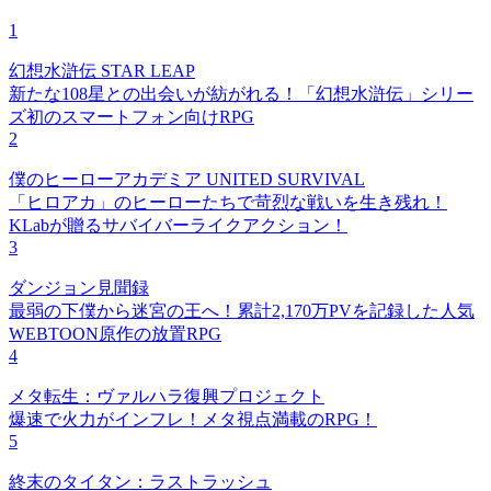
1
幻想水滸伝 STAR LEAP
新たな108星との出会いが紡がれる！「幻想水滸伝」シリー
ズ初のスマートフォン向けRPG
2
僕のヒーローアカデミア UNITED SURVIVAL
「ヒロアカ」のヒーローたちで苛烈な戦いを生き残れ！
KLabが贈るサバイバーライクアクション！
3
ダンジョン見聞録
最弱の下僕から迷宮の王へ！累計2,170万PVを記録した人気
WEBTOON原作の放置RPG
4
メタ転生：ヴァルハラ復興プロジェクト
爆速で火力がインフレ！メタ視点満載のRPG！
5
終末のタイタン：ラストラッシュ