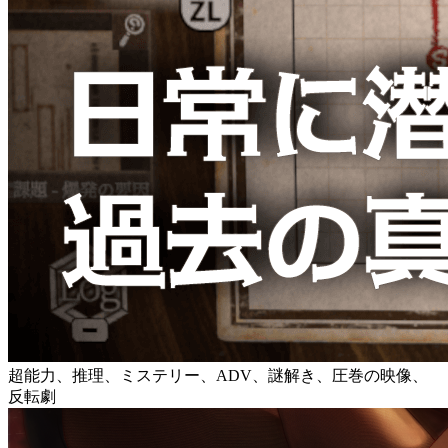
超能力、推理、ミステリー、ADV、謎解き、圧巻の映像、
反転劇