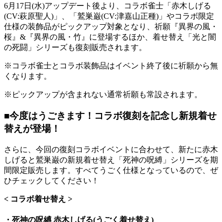
6月17日(水)アップデート後より、コラボ雀士「赤木しげる
(CV:萩原聖人)」、「鷲巣巌(CV:津嘉山正種)」やコラボ限定
仕様の装飾品がピックアップ対象となり、祈願『異界の風・
桜』&『異界の風・竹』に登場するほか、着せ替え「光と闇
の死闘」シリーズも復刻販売されます。
※コラボ雀士とコラボ装飾品はイベント終了後に祈願から無
くなります。
※ピックアップが含まれない通常祈願も常設されます。
■今度はうごきます！コラボ復刻を記念し新規着せ
替えが登場！
さらに、今回の復刻コラボイベントに合わせて、新たに赤木
しげると鷲巣巌の新規着せ替え「死神の呪縛」シリーズを期
間限定販売します。すべてうごく仕様となっているので、ぜ
ひチェックしてください！
< コラボ着せ替え >
・死神の呪縛 赤木しげる(うごく着せ替え)