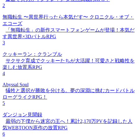
2
無職転生 〜異世界行ったら本気だす〜 クロニクル・オブ・
エコーズ
「無職転生」の新作スマートフォンゲームが登場！本気だ
す異世界×3DバトルRPG
3
クッキーラン：クランブル
サクサク育成でクッキーたちが大活躍！可愛さと戦略性を
楽しむ放置系RPG
4
Abyssal Soul
犠牲と選択が勝敗を分ける。夢の深淵に挑むカードバトル
ローグライクRPG！
5
ダンジョン見聞録
最弱の下僕から迷宮の王へ！累計2,170万PVを記録した人
気WEBTOON原作の放置RPG
6