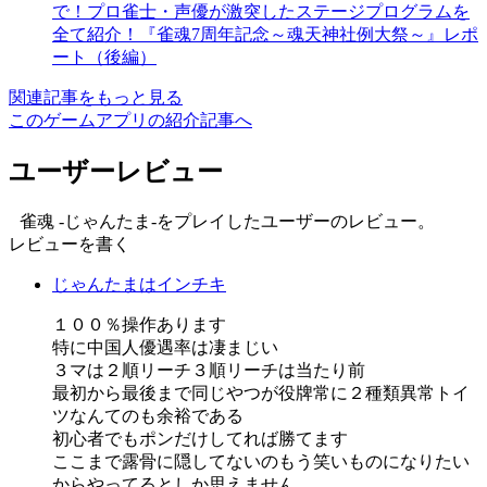
で！プロ雀士・声優が激突したステージプログラムを
全て紹介！『雀魂7周年記念～魂天神社例大祭～』レポ
ート（後編）
関連記事をもっと見る
このゲームアプリの紹介記事へ
ユーザーレビュー
雀魂 -じゃんたま-をプレイしたユーザーのレビュー。
レビューを書く
じゃんたまはインチキ
１００％操作あります
特に中国人優遇率は凄まじい
３マは２順リーチ３順リーチは当たり前
最初から最後まで同じやつが役牌常に２種類異常トイ
ツなんてのも余裕である
初心者でもポンだけしてれば勝てます
ここまで露骨に隠してないのもう笑いものになりたい
からやってるとしか思えません