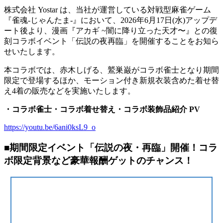
株式会社 Yostar は、当社が運営している対戦型麻雀ゲーム
『雀魂-じゃんたま-』において、2026年6月17日(水)アップデ
ート後より、漫画『アカギ ~闇に降り立った天才〜』との復
刻コラボイベント「伝説の夜再臨」を開催することをお知ら
せいたします。
本コラボでは、赤木しげる、鷲巣巌がコラボ雀士となり期間
限定で登場するほか、モーション付き新規衣装含めた着せ替
え4着の販売などを実施いたします。
・コラボ雀士・コラボ着せ替え・コラボ装飾品紹介 PV
https://youtu.be/6ani0ksL9_o
■期間限定イベント「伝説の夜・再臨」開催！コラ
ボ限定背景など豪華報酬ゲットのチャンス！