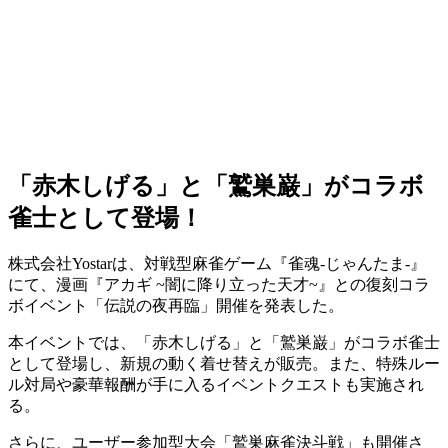
「赤木しげる」と「鷲巣巌」がコラボ
雀士として登場！
株式会社Yostarは、対戦型麻雀ゲーム『雀魂-じゃんたま-』
にて、漫画
『アカギ ~闇に降り立った天才~』
との
復刻コラ
ボイベント「伝説の夜再臨」
開催を発表した。
本イベントでは、
「赤木しげる」と「鷲巣巌」がコラボ雀士
として登場
し、
新規の動く着せ替えが販売
。また、特殊ルー
ル対局や豪華報酬が手に入るイベントクエストも実施され
る。
さらに、ユーザー参加型大会「
鷲巣麻雀決斗戦
」も開催さ