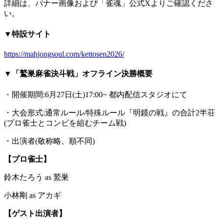
詳細は、バナー画像および「雀魂」公式Xよりご確認くださ
い。
▼特設サイト
https://mahjongsoul.com/kettosen2026/
▼「鷲巣麻雀決斗戦」オフライン決勝概要
・開催期間:6月27日(土)17:00~ 都内配信スタジオにて
・大会形式:通常ルール/特殊ルール『明鏡の戦』の合計2半荘
(プロ雀士とコンビを組むチーム戦)
・出演者(敬称略、順不同)
【プロ雀士】
鈴木たろう as 鷲巣
小林剛 as アカギ
【ゲスト出演者】