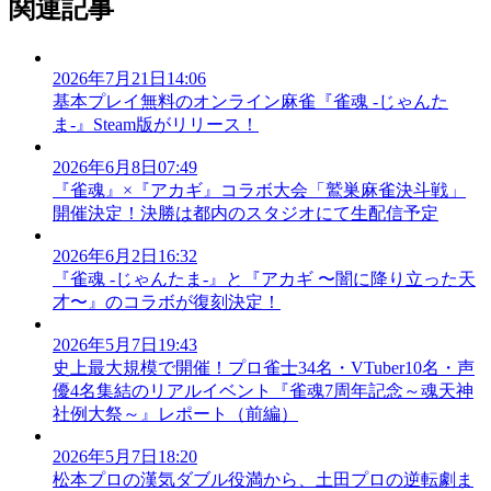
関連記事
2026年7月21日14:06
基本プレイ無料のオンライン麻雀『雀魂 -じゃんた
ま-』Steam版がリリース！
2026年6月8日07:49
『雀魂』×『アカギ』コラボ大会「鷲巣麻雀決斗戦」
開催決定！決勝は都内のスタジオにて生配信予定
2026年6月2日16:32
『雀魂 -じゃんたま-』と『アカギ 〜闇に降り立った天
才〜』のコラボが復刻決定！
2026年5月7日19:43
史上最大規模で開催！プロ雀士34名・VTuber10名・声
優4名集結のリアルイベント『雀魂7周年記念～魂天神
社例大祭～』レポート（前編）
2026年5月7日18:20
松本プロの漢気ダブル役満から、土田プロの逆転劇ま