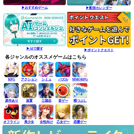
▶おすすめゲーム
▶配信カレンダー
▶AIで探す
▶ポイントクエスト
各ジャンルのオススメゲームはこちら
RPG
アクション
シミュ
パズル
MMORPG
原作あり
放置
三国志
音ゲー
暇つぶし
オフライン
美少女
女性向け
乙女ゲー
恋愛ゲー