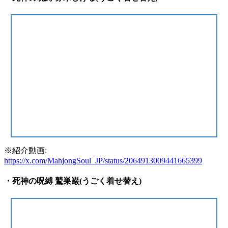
※紹介動画:
https://x.com/MahjongSoul_JP/status/2064913009441665399
・死神の呪縛 鷲巣巌(うごく着せ替え)