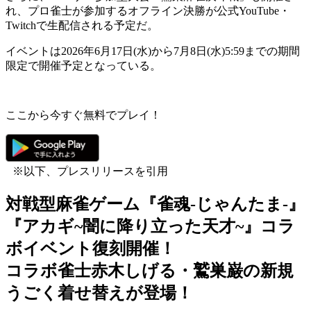
れ、プロ雀士が参加するオフライン決勝が公式YouTube・
Twitchで生配信される予定だ。
イベントは2026年6月17日(水)から7月8日(水)5:59までの期間
限定で開催予定となっている。
ここから今すぐ無料でプレイ！
※以下、プレスリリースを引用
対戦型麻雀ゲーム『雀魂-じゃんたま-』
『アカギ~闇に降り立った天才~』コラ
ボイベント復刻開催！
コラボ雀士赤木しげる・鷲巣巌の新規
うごく着せ替えが登場！