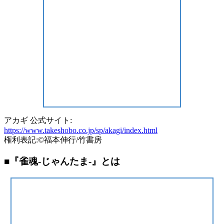
アカギ 公式サイト:
https://www.takeshobo.co.jp/sp/akagi/index.html
権利表記:©福本伸行/竹書房
■『雀魂-じゃんたま-』とは