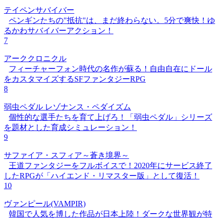
テイペンサバイバー
ペンギンたちの"抵抗"は、まだ終わらない。5分で爽快！ゆ
るかわサバイバーアクション！
7
アーククロニクル
フィーチャーフォン時代の名作が蘇る！自由自在にドール
をカスタマイズするSFファンタジーRPG
8
弱虫ペダル レゾナンス・ペダイズム
個性的な選手たちを育て上げろ！「弱虫ペダル」シリーズ
を題材とした育成シミュレーション！
9
サファイア・スフィア～蒼き境界～
王道ファンタジーをフルボイスで！2020年にサービス終了
したRPGが「ハイエンド・リマスター版」として復活！
10
ヴァンピール(VAMPIR)
韓国で人気を博した作品が日本上陸！ダークな世界観が特