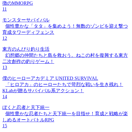
徴のMMORPG
11
モンスターサバイバル
個性豊かな「タタ」を集めよう！無数のゾンビを迎え撃つ
育成タワーディフェンス
12
東方のんびり釣り生活
幻想郷の仲間たちと島を救おう。ねこの村を復興する東方
二次創作の釣りゲーム！
13
僕のヒーローアカデミア UNITED SURVIVAL
「ヒロアカ」のヒーローたちで苛烈な戦いを生き残れ！
KLabが贈るサバイバル系アクション！
14
ぼくと忍者と天下統一
個性豊かな忍者たちと天下統一を目指せ！育成と戦略が楽
しめるオートバトルRPG
15