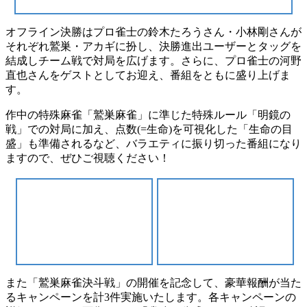
オフライン決勝はプロ雀士の鈴木たろうさん・小林剛さんが
それぞれ鷲巣・アカギに扮し、決勝進出ユーザーとタッグを
結成しチーム戦で対局を広げます。さらに、プロ雀士の河野
直也さんをゲストとしてお迎え、番組をともに盛り上げま
す。
作中の特殊麻雀「鷲巣麻雀」に準じた特殊ルール「明鏡の
戦」での対局に加え、点数(=生命)を可視化した「生命の目
盛」も準備されるなど、バラエティに振り切った番組になり
ますので、ぜひご視聴ください！
また「鷲巣麻雀決斗戦」の開催を記念して、豪華報酬が当た
るキャンペーンを計3件実施いたします。各キャンペーンの