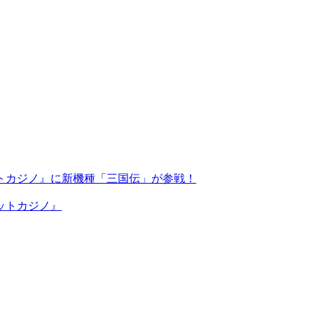
ットカジノ』に新機種「三国伝」が参戦！
ットカジノ』