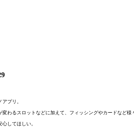
29
ノアプリ
。
が変わる
スロットなどに加えて、
フィッシング
や
カード
など様
安心してほしい。