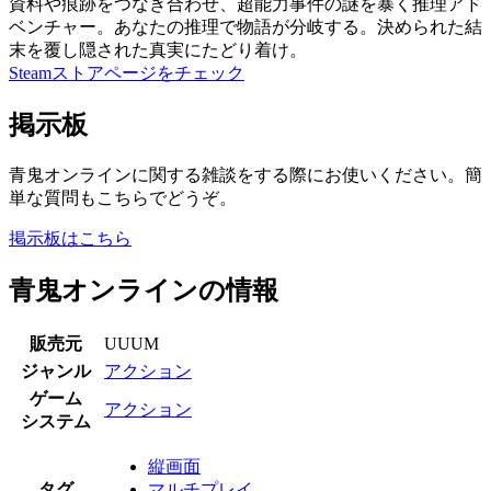
資料や痕跡をつなぎ合わせ、超能力事件の謎を暴く推理アド
ベンチャー。あなたの推理で物語が分岐する。決められた結
末を覆し隠された真実にたどり着け。
Steamストアページをチェック
掲示板
青鬼オンラインに関する雑談をする際にお使いください。簡
単な質問もこちらでどうぞ。
掲示板はこちら
青鬼オンラインの情報
販売元
UUUM
ジャンル
アクション
ゲーム
アクション
システム
縦画面
タグ
マルチプレイ