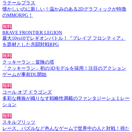
ラテールプラス
懐かしいのに新しい！温かみのある2Dグラフィックが特徴
のMMORPG！
無料
BRAVE FRONTIER LEGION
最大10vs10でレギオンバトル！『ブレイブ フロンティア』
を題材とした共闘対戦RPG
無料
クッキーラン：冒険の塔
「クッキーラン」初の3Dモデルを採用！注目のアクション
ゲームが事前DL開始
無料
コール オブ ドラゴンズ
多彩な種族が織りなす戦略性満載のファンタジーシュミレー
ション
無料
スキルブリッツ
レース、パズルなど色んなゲームで世界中の人と対戦！得た