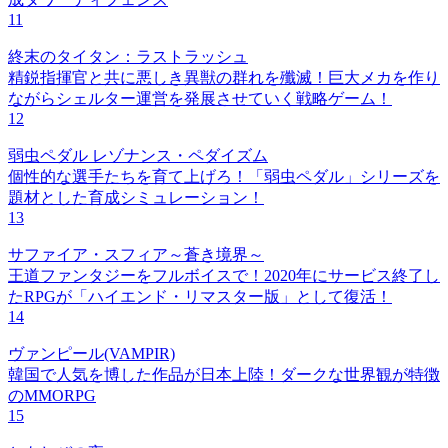
11
終末のタイタン：ラストラッシュ
精鋭指揮官と共に悪しき異獣の群れを殲滅！巨大メカを作り
ながらシェルター運営を発展させていく戦略ゲーム！
12
弱虫ペダル レゾナンス・ペダイズム
個性的な選手たちを育て上げろ！「弱虫ペダル」シリーズを
題材とした育成シミュレーション！
13
サファイア・スフィア～蒼き境界～
王道ファンタジーをフルボイスで！2020年にサービス終了し
たRPGが「ハイエンド・リマスター版」として復活！
14
ヴァンピール(VAMPIR)
韓国で人気を博した作品が日本上陸！ダークな世界観が特徴
のMMORPG
15