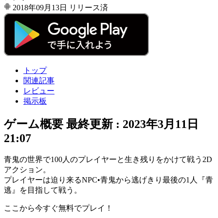
2018年09月13日
リリース済
トップ
関連記事
レビュー
掲示板
ゲーム概要
最終更新 :
2023年3月11日
21:07
青鬼の世界で
100人のプレイヤー
と生き残りをかけて戦う
2D
アクション
。
プレイヤーは迫り来る
NPC•青鬼
から逃げきり
最後の1人『青
逃』
を目指して戦う。
ここから今すぐ無料でプレイ！