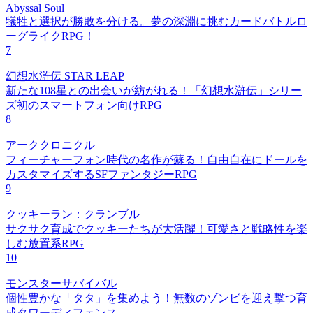
Abyssal Soul
犠牲と選択が勝敗を分ける。夢の深淵に挑むカードバトルロ
ーグライクRPG！
7
幻想水滸伝 STAR LEAP
新たな108星との出会いが紡がれる！「幻想水滸伝」シリー
ズ初のスマートフォン向けRPG
8
アーククロニクル
フィーチャーフォン時代の名作が蘇る！自由自在にドールを
カスタマイズするSFファンタジーRPG
9
クッキーラン：クランブル
サクサク育成でクッキーたちが大活躍！可愛さと戦略性を楽
しむ放置系RPG
10
モンスターサバイバル
個性豊かな「タタ」を集めよう！無数のゾンビを迎え撃つ育
成タワーディフェンス