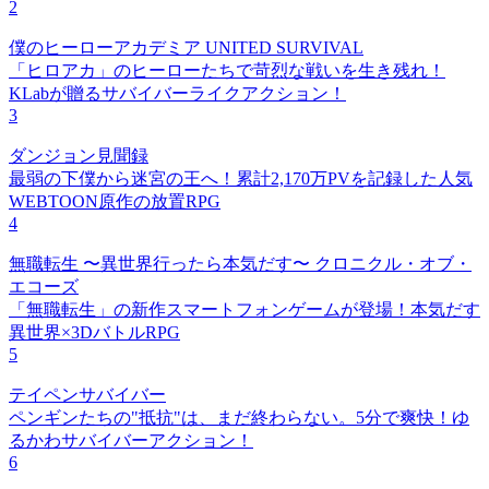
2
僕のヒーローアカデミア UNITED SURVIVAL
「ヒロアカ」のヒーローたちで苛烈な戦いを生き残れ！
KLabが贈るサバイバーライクアクション！
3
ダンジョン見聞録
最弱の下僕から迷宮の王へ！累計2,170万PVを記録した人気
WEBTOON原作の放置RPG
4
無職転生 〜異世界行ったら本気だす〜 クロニクル・オブ・
エコーズ
「無職転生」の新作スマートフォンゲームが登場！本気だす
異世界×3DバトルRPG
5
テイペンサバイバー
ペンギンたちの"抵抗"は、まだ終わらない。5分で爽快！ゆ
るかわサバイバーアクション！
6