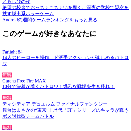
ともしびの夜
絶望の校舎でおっちょこちょいを導く。深夜の学校で親友を
捜す脱出系ホラーゲーム
Androidの週間ゲームランキングをもっと見る
このゲームが好きなあなたに
Farlight 84
14人のヒーローを操作、ド派手アクションが楽しめるバトロ
ワ
無料
Garena Free Fire MAX
10分で決着が着くバトロワ！熾烈な戦場を生き残れ！
無料
ディシディア デュエルム ファイナルファンタジー
舞台はまさかの“東京”！歴代「FF」シリーズのキャラが戦う
ボス討伐型チームバトル
無料