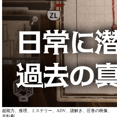
超能力、推理、ミステリー、ADV、謎解き、圧巻の映像、
反転劇