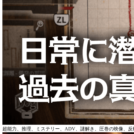
超能力、推理、ミステリー、ADV、謎解き、圧巻の映像、反