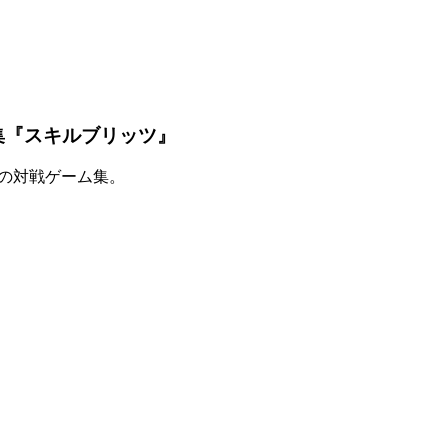
集『スキルブリッツ』
スの対戦ゲーム集
。