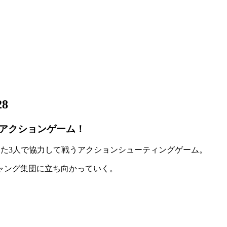
28
アクションゲーム！
まった3人で協力して戦う
アクションシューティングゲーム
。
ャング集団
に立ち向かっていく。