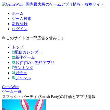
ホーム
ゲーム検索
新規登録
ログイン
このサイトは一部広告を含みます
トップ
配信カレンダー
新作ゲーム
おすすめ・無料アプリ
ランキング
ガチャ
ジャンル
GameWith
ゲーム一覧
スマッシュパーティ (Smash Party)の評価とアプリ情報