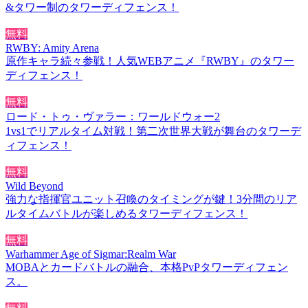
&タワー制のタワーディフェンス！
無料
RWBY: Amity Arena
原作キャラ続々参戦！人気WEBアニメ『RWBY』のタワー
ディフェンス！
無料
ロード・トゥ・ヴァラー：ワールドウォー2
1vs1でリアルタイム対戦！第二次世界大戦が舞台のタワーデ
ィフェンス！
無料
Wild Beyond
強力な指揮官ユニット召喚のタイミングが鍵！3分間のリア
ルタイムバトルが楽しめるタワーディフェンス！
無料
Warhammer Age of Sigmar:Realm War
MOBAとカードバトルの融合、本格PvPタワーディフェン
ス。