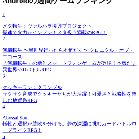
Androidの週間ゲームランキング
1
メタ転生：ヴァルハラ復興プロジェクト
爆速で火力がインフレ！メタ視点満載のRPG！
2
無職転生 〜異世界行ったら本気だす〜 クロニクル・オブ・
エコーズ
「無職転生」の新作スマートフォンゲームが登場！本気だす
異世界×3DバトルRPG
3
クッキーラン：クランブル
サクサク育成でクッキーたちが大活躍！可愛さと戦略性を楽
しむ放置系RPG
4
Abyssal Soul
犠牲と選択が勝敗を分ける。夢の深淵に挑むカードバトルロ
ーグライクRPG！
5