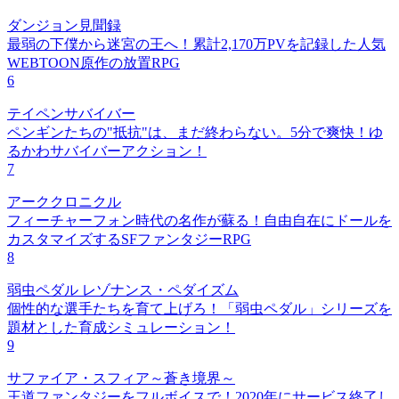
ダンジョン見聞録
最弱の下僕から迷宮の王へ！累計2,170万PVを記録した人気
WEBTOON原作の放置RPG
6
テイペンサバイバー
ペンギンたちの"抵抗"は、まだ終わらない。5分で爽快！ゆ
るかわサバイバーアクション！
7
アーククロニクル
フィーチャーフォン時代の名作が蘇る！自由自在にドールを
カスタマイズするSFファンタジーRPG
8
弱虫ペダル レゾナンス・ペダイズム
個性的な選手たちを育て上げろ！「弱虫ペダル」シリーズを
題材とした育成シミュレーション！
9
サファイア・スフィア～蒼き境界～
王道ファンタジーをフルボイスで！2020年にサービス終了し