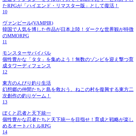
たRPGが「ハイエンド・リマスター版」として復活！
10
ヴァンピール(VAMPIR)
韓国で人気を博した作品が日本上陸！ダークな世界観が特徴
のMMORPG
11
モンスターサバイバル
個性豊かな「タタ」を集めよう！無数のゾンビを迎え撃つ育
成タワーディフェンス
12
東方のんびり釣り生活
幻想郷の仲間たちと島を救おう。ねこの村を復興する東方二
次創作の釣りゲーム！
13
ぼくと忍者と天下統一
個性豊かな忍者たちと天下統一を目指せ！育成と戦略が楽し
めるオートバトルRPG
14