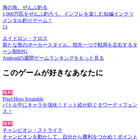
海の魚、ぜんぶ釣る
1,000万匹をぜんぶ釣ろう。インフレを楽しむ短編インクリ
メンタル釣りゲーム！
15
エイドロン・クロス
新たな形のポーカースタイル。指先一つで戦局を左右するタ
ーン制RPG
Androidの週間ゲームランキングをもっと見る
このゲームが好きなあなたに
無料
Pixel Hero Scramble
バトル中にキャラを強化！ドット絵が紡ぐタワーディフェン
ス！
無料
チャンピオン・ストライク
チャンピオンを動かして、自分から勝利をつかめ！ポイント