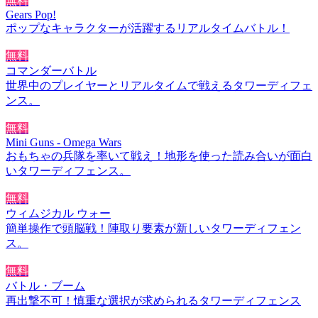
無料
Gears Pop!
ポップなキャラクターが活躍するリアルタイムバトル！
無料
コマンダーバトル
世界中のプレイヤーとリアルタイムで戦えるタワーディフェ
ンス。
無料
Mini Guns - Omega Wars
おもちゃの兵隊を率いて戦え！地形を使った読み合いが面白
いタワーディフェンス。
無料
ウィムジカル ウォー
簡単操作で頭脳戦！陣取り要素が新しいタワーディフェン
ス。
無料
バトル・ブーム
再出撃不可！慎重な選択が求められるタワーディフェンス