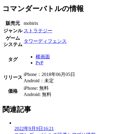
コマンダーバトルの情報
販売元
mobirix
ジャンル
ストラテジー
ゲーム
タワーディフェンス
システム
横画面
タグ
PvP
iPhone：2018年06月05日
リリース
Android：未定
iPhone: 無料
価格
Android: 無料
関連記事
2022年9月9日16:21