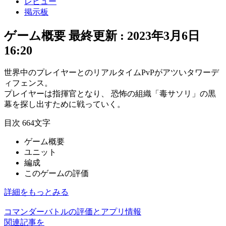
レビュー
掲示板
ゲーム概要
最終更新 :
2023年3月6日
16:20
世界中のプレイヤーとの
リアルタイムPvP
がアツい
タワーデ
ィフェンス
。
プレイヤーは
指揮官
となり、 恐怖の組織
「毒サソリ」の黒
幕
を探し出すために戦っていく。
目次
664文字
ゲーム概要
ユニット
編成
このゲームの評価
詳細をもっとみる
コマンダーバトルの評価とアプリ情報
関連記事を