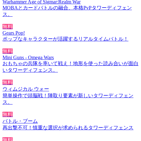
Warhammer Age of Sigmar:Realm War
MOBAとカードバトルの融合、本格PvPタワーディフェン
ス。
無料
Gears Pop!
ポップなキャラクターが活躍するリアルタイムバトル！
無料
Mini Guns - Omega Wars
おもちゃの兵隊を率いて戦え！地形を使った読み合いが面白
いタワーディフェンス。
無料
ウィムジカル ウォー
簡単操作で頭脳戦！陣取り要素が新しいタワーディフェン
ス。
無料
バトル・ブーム
再出撃不可！慎重な選択が求められるタワーディフェンス
無料