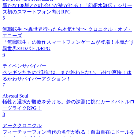
新たな108星との出会いが紡がれる！「幻想水滸伝」シリー
ズ初のスマートフォン向けRPG
5
無職転生 〜異世界行ったら本気だす〜 クロニクル・オブ・
エコーズ
「無職転生」の新作スマートフォンゲームが登場！本気だす
異世界×3DバトルRPG
6
テイペンサバイバー
ペンギンたちの"抵抗"は、まだ終わらない。5分で爽快！ゆ
るかわサバイバーアクション！
7
Abyssal Soul
犠牲と選択が勝敗を分ける。夢の深淵に挑むカードバトルロ
ーグライクRPG！
8
アーククロニクル
フィーチャーフォン時代の名作が蘇る！自由自在にドールを