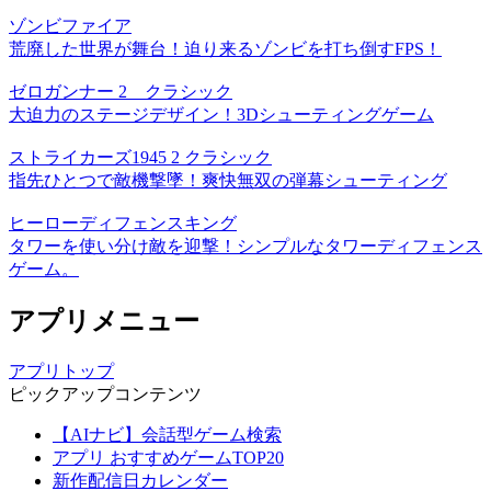
ゾンビファイア
荒廃した世界が舞台！迫り来るゾンビを打ち倒すFPS！
ゼロガンナー 2 クラシック
大迫力のステージデザイン！3Dシューティングゲーム
ストライカーズ1945 2 クラシック
指先ひとつで敵機撃墜！爽快無双の弾幕シューティング
ヒーローディフェンスキング
タワーを使い分け敵を迎撃！シンプルなタワーディフェンス
ゲーム。
アプリメニュー
アプリトップ
ピックアップコンテンツ
【AIナビ】会話型ゲーム検索
アプリ おすすめゲームTOP20
新作配信日カレンダー