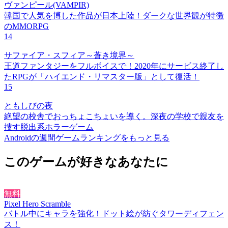
ヴァンピール(VAMPIR)
韓国で人気を博した作品が日本上陸！ダークな世界観が特徴
のMMORPG
14
サファイア・スフィア～蒼き境界～
王道ファンタジーをフルボイスで！2020年にサービス終了し
たRPGが「ハイエンド・リマスター版」として復活！
15
ともしびの夜
絶望の校舎でおっちょこちょいを導く。深夜の学校で親友を
捜す脱出系ホラーゲーム
Androidの週間ゲームランキングをもっと見る
このゲームが好きなあなたに
無料
Pixel Hero Scramble
バトル中にキャラを強化！ドット絵が紡ぐタワーディフェン
ス！