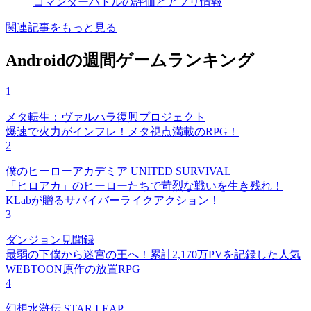
コマンダーバトルの評価とアプリ情報
関連記事をもっと見る
Androidの週間ゲームランキング
1
メタ転生：ヴァルハラ復興プロジェクト
爆速で火力がインフレ！メタ視点満載のRPG！
2
僕のヒーローアカデミア UNITED SURVIVAL
「ヒロアカ」のヒーローたちで苛烈な戦いを生き残れ！
KLabが贈るサバイバーライクアクション！
3
ダンジョン見聞録
最弱の下僕から迷宮の王へ！累計2,170万PVを記録した人気
WEBTOON原作の放置RPG
4
幻想水滸伝 STAR LEAP