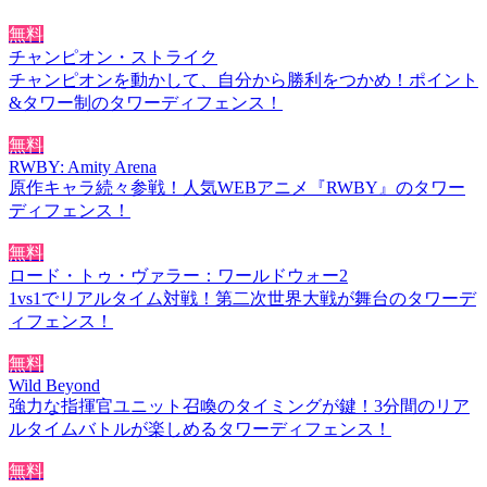
無料
チャンピオン・ストライク
チャンピオンを動かして、自分から勝利をつかめ！ポイント
&タワー制のタワーディフェンス！
無料
RWBY: Amity Arena
原作キャラ続々参戦！人気WEBアニメ『RWBY』のタワー
ディフェンス！
無料
ロード・トゥ・ヴァラー：ワールドウォー2
1vs1でリアルタイム対戦！第二次世界大戦が舞台のタワーデ
ィフェンス！
無料
Wild Beyond
強力な指揮官ユニット召喚のタイミングが鍵！3分間のリア
ルタイムバトルが楽しめるタワーディフェンス！
無料