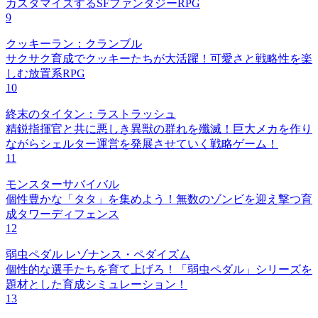
カスタマイズするSFファンタジーRPG
9
クッキーラン：クランブル
サクサク育成でクッキーたちが大活躍！可愛さと戦略性を楽
しむ放置系RPG
10
終末のタイタン：ラストラッシュ
精鋭指揮官と共に悪しき異獣の群れを殲滅！巨大メカを作り
ながらシェルター運営を発展させていく戦略ゲーム！
11
モンスターサバイバル
個性豊かな「タタ」を集めよう！無数のゾンビを迎え撃つ育
成タワーディフェンス
12
弱虫ペダル レゾナンス・ペダイズム
個性的な選手たちを育て上げろ！「弱虫ペダル」シリーズを
題材とした育成シミュレーション！
13