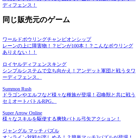
ディフェンス！
同じ販売元のゲーム
ワールドボウリングチャンピオンシップ
レーンの上に障害物！？ピンが100本！？こんなボウリング
ありえない！！
ロイヤルディフェンスキング
シンプルシステムで立ち向かえ！アンデット軍団と戦うタワ
ーディフェンス。
Summon Rush
ドラゴンやエルフなど様々な種族が登場！召喚獣と共に戦う
セミオートバトルRPG。
Super Arrow Online
様々なスキルを駆使する爽快バトル弓矢アクション！
ジャングル マッチ パズル
オンライン対戦が楽しめる！？簡単マッチ3パズルが登場！