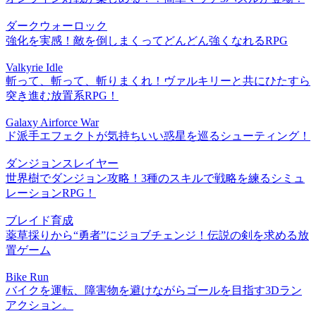
ダークウォーロック
強化を実感！敵を倒しまくってどんどん強くなれるRPG
Valkyrie Idle
斬って、斬って、斬りまくれ！ヴァルキリーと共にひたすら
突き進む放置系RPG！
Galaxy Airforce War
ド派手エフェクトが気持ちいい惑星を巡るシューティング！
ダンジョンスレイヤー
世界樹でダンジョン攻略！3種のスキルで戦略を練るシミュ
レーションRPG！
ブレイド育成
薬草採りから“勇者”にジョブチェンジ！伝説の剣を求める放
置ゲーム
Bike Run
バイクを運転、障害物を避けながらゴールを目指す3Dラン
アクション。