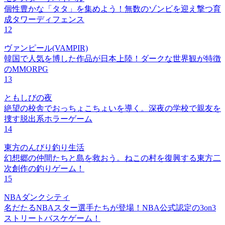
個性豊かな「タタ」を集めよう！無数のゾンビを迎え撃つ育
成タワーディフェンス
12
ヴァンピール(VAMPIR)
韓国で人気を博した作品が日本上陸！ダークな世界観が特徴
のMMORPG
13
ともしびの夜
絶望の校舎でおっちょこちょいを導く。深夜の学校で親友を
捜す脱出系ホラーゲーム
14
東方のんびり釣り生活
幻想郷の仲間たちと島を救おう。ねこの村を復興する東方二
次創作の釣りゲーム！
15
NBAダンクシティ
名だたるNBAスター選手たちが登場！NBA公式認定の3on3
ストリートバスケゲーム！