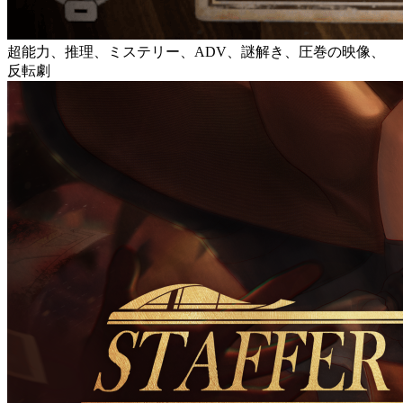
超能力、推理、ミステリー、ADV、謎解き、圧巻の映像、
反転劇