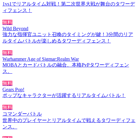
1vs1でリアルタイム対戦！第二次世界大戦が舞台のタワーデ
ィフェンス！
無料
Wild Beyond
強力な指揮官ユニット召喚のタイミングが鍵！3分間のリア
ルタイムバトルが楽しめるタワーディフェンス！
無料
Warhammer Age of Sigmar:Realm War
MOBAとカードバトルの融合、本格PvPタワーディフェン
ス。
無料
Gears Pop!
ポップなキャラクターが活躍するリアルタイムバトル！
無料
コマンダーバトル
世界中のプレイヤーとリアルタイムで戦えるタワーディフェ
ンス。