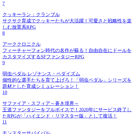
7
クッキーラン：クランブル
サクサク育成でクッキーたちが大活躍！可愛さと戦略性を楽
しむ放置系RPG
8
アーククロニクル
フィーチャーフォン時代の名作が蘇る！自由自在にドールを
カスタマイズするSFファンタジーRPG
9
弱虫ペダル レゾナンス・ペダイズム
個性的な選手たちを育て上げろ！「弱虫ペダル」シリーズを
題材とした育成シミュレーション！
10
サファイア・スフィア～蒼き境界～
王道ファンタジーをフルボイスで！2020年にサービス終了し
たRPGが「ハイエンド・リマスター版」として復活！
11
モンスターサバイバル