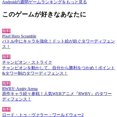
Androidの週間ゲームランキングをもっと見る
このゲームが好きなあなたに
無料
Pixel Hero Scramble
バトル中にキャラを強化！ドット絵が紡ぐタワーディフェン
ス！
無料
チャンピオン・ストライク
チャンピオンを動かして、自分から勝利をつかめ！ポイント
&タワー制のタワーディフェンス！
無料
RWBY: Amity Arena
原作キャラ続々参戦！人気WEBアニメ『RWBY』のタワー
ディフェンス！
無料
ロード・トゥ・ヴァラー：ワールドウォー2