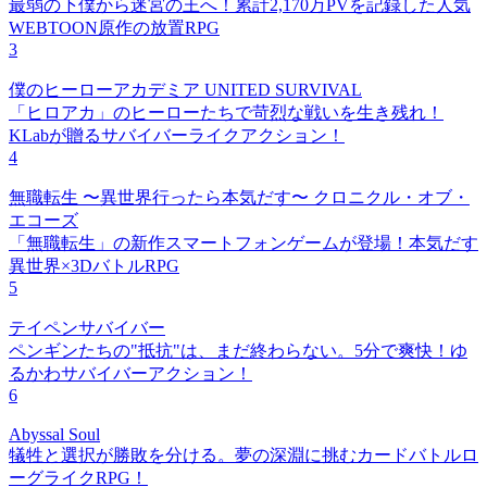
最弱の下僕から迷宮の王へ！累計2,170万PVを記録した人気
WEBTOON原作の放置RPG
3
僕のヒーローアカデミア UNITED SURVIVAL
「ヒロアカ」のヒーローたちで苛烈な戦いを生き残れ！
KLabが贈るサバイバーライクアクション！
4
無職転生 〜異世界行ったら本気だす〜 クロニクル・オブ・
エコーズ
「無職転生」の新作スマートフォンゲームが登場！本気だす
異世界×3DバトルRPG
5
テイペンサバイバー
ペンギンたちの"抵抗"は、まだ終わらない。5分で爽快！ゆ
るかわサバイバーアクション！
6
Abyssal Soul
犠牲と選択が勝敗を分ける。夢の深淵に挑むカードバトルロ
ーグライクRPG！