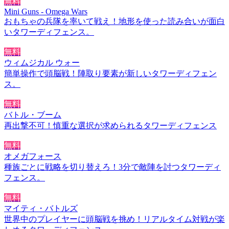
無料
Mini Guns - Omega Wars
おもちゃの兵隊を率いて戦え！地形を使った読み合いが面白
いタワーディフェンス。
無料
ウィムジカル ウォー
簡単操作で頭脳戦！陣取り要素が新しいタワーディフェン
ス。
無料
バトル・ブーム
再出撃不可！慎重な選択が求められるタワーディフェンス
無料
オメガフォース
種族ごとに戦略を切り替えろ！3分で敵陣を討つタワーディ
フェンス。
無料
マイティ・バトルズ
世界中のプレイヤーに頭脳戦を挑め！リアルタイム対戦が楽