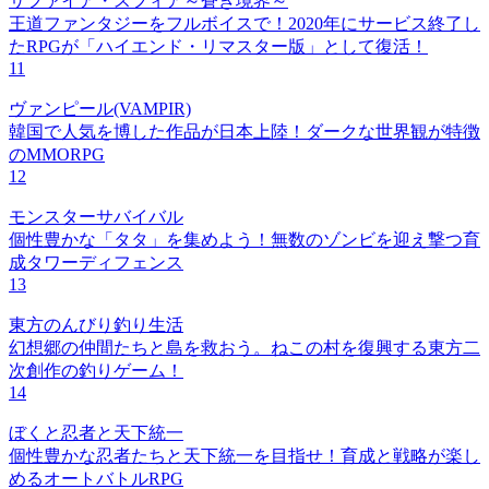
サファイア・スフィア～蒼き境界～
王道ファンタジーをフルボイスで！2020年にサービス終了し
たRPGが「ハイエンド・リマスター版」として復活！
11
ヴァンピール(VAMPIR)
韓国で人気を博した作品が日本上陸！ダークな世界観が特徴
のMMORPG
12
モンスターサバイバル
個性豊かな「タタ」を集めよう！無数のゾンビを迎え撃つ育
成タワーディフェンス
13
東方のんびり釣り生活
幻想郷の仲間たちと島を救おう。ねこの村を復興する東方二
次創作の釣りゲーム！
14
ぼくと忍者と天下統一
個性豊かな忍者たちと天下統一を目指せ！育成と戦略が楽し
めるオートバトルRPG