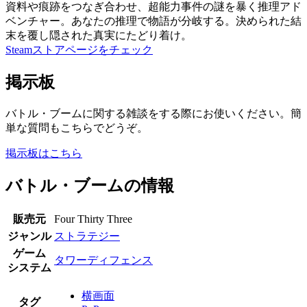
資料や痕跡をつなぎ合わせ、超能力事件の謎を暴く推理アド
ベンチャー。あなたの推理で物語が分岐する。決められた結
末を覆し隠された真実にたどり着け。
Steamストアページをチェック
掲示板
バトル・ブームに関する雑談をする際にお使いください。簡
単な質問もこちらでどうぞ。
掲示板はこちら
バトル・ブームの情報
販売元
Four Thirty Three
ジャンル
ストラテジー
ゲーム
タワーディフェンス
システム
横画面
タグ