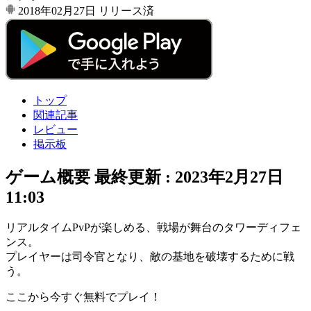
2018年02月27日
リリース済
トップ
関連記事
レビュー
掲示板
ゲーム概要
最終更新 :
2023年2月27日
11:03
リアルタイムPvP
が楽しめる、戦場が舞台の
タワーディフェ
ンス
。
プレイヤーは
司令官
となり、
敵の基地
を破壊するために戦
う。
ここから今すぐ無料でプレイ！