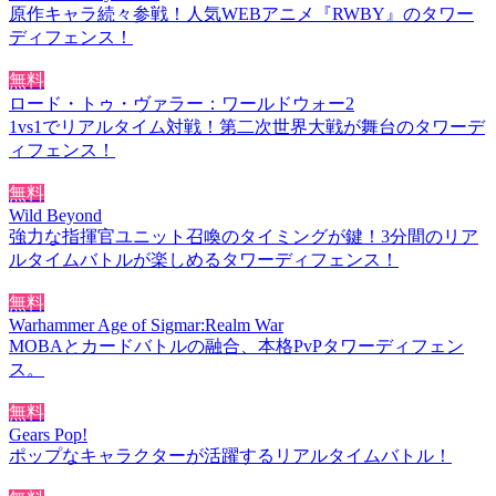
原作キャラ続々参戦！人気WEBアニメ『RWBY』のタワー
ディフェンス！
無料
ロード・トゥ・ヴァラー：ワールドウォー2
1vs1でリアルタイム対戦！第二次世界大戦が舞台のタワーデ
ィフェンス！
無料
Wild Beyond
強力な指揮官ユニット召喚のタイミングが鍵！3分間のリア
ルタイムバトルが楽しめるタワーディフェンス！
無料
Warhammer Age of Sigmar:Realm War
MOBAとカードバトルの融合、本格PvPタワーディフェン
ス。
無料
Gears Pop!
ポップなキャラクターが活躍するリアルタイムバトル！