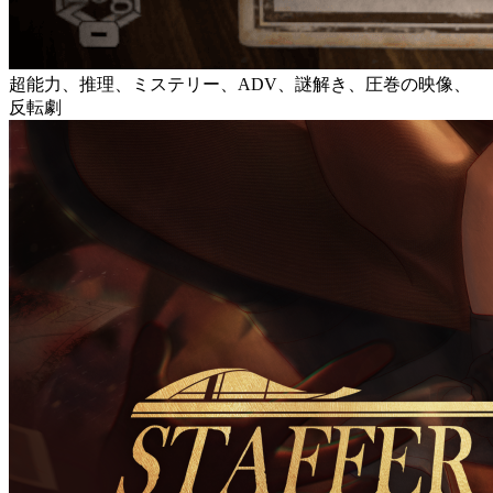
超能力、推理、ミステリー、ADV、謎解き、圧巻の映像、
反転劇