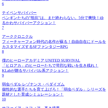
6
テイペンサバイバー
ペンギンたちの"抵抗"は、まだ終わらない。5分で爽快！ゆ
るかわサバイバーアクション！
7
アーククロニクル
フィーチャーフォン時代の名作が蘇る！自由自在にドールを
カスタマイズするSFファンタジーRPG
8
僕のヒーローアカデミア UNITED SURVIVAL
「ヒロアカ」のヒーローたちで苛烈な戦いを生き残れ！
KLabが贈るサバイバル系アクション！
9
弱虫ペダル レゾナンス・ペダイズム
個性的な選手たちを育て上げろ！「弱虫ペダル」シリーズを
題材とした育成シミュレーション！
10