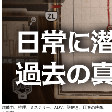
超能力、推理、ミステリー、ADV、謎解き、圧巻の映像、