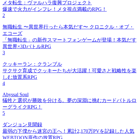
メタ転生：ヴァルハラ復興プロジェクト
爆速で火力がインフレ！メタ視点満載のRPG！
2
無職転生 〜異世界行ったら本気だす〜 クロニクル・オブ・
エコーズ
「無職転生」の新作スマートフォンゲームが登場！本気だす
異世界×3DバトルRPG
3
クッキーラン：クランブル
サクサク育成でクッキーたちが大活躍！可愛さと戦略性を楽
しむ放置系RPG
4
Abyssal Soul
犠牲と選択が勝敗を分ける。夢の深淵に挑むカードバトルロ
ーグライクRPG！
5
ダンジョン見聞録
最弱の下僕から迷宮の王へ！累計2,170万PVを記録した人気
WEBTOON原作の放置RPG