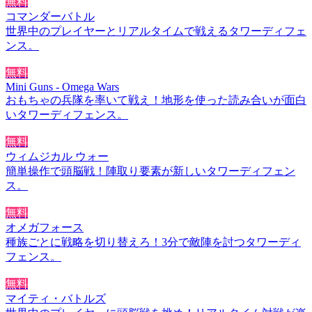
無料
コマンダーバトル
世界中のプレイヤーとリアルタイムで戦えるタワーディフェ
ンス。
無料
Mini Guns - Omega Wars
おもちゃの兵隊を率いて戦え！地形を使った読み合いが面白
いタワーディフェンス。
無料
ウィムジカル ウォー
簡単操作で頭脳戦！陣取り要素が新しいタワーディフェン
ス。
無料
オメガフォース
種族ごとに戦略を切り替えろ！3分で敵陣を討つタワーディ
フェンス。
無料
マイティ・バトルズ