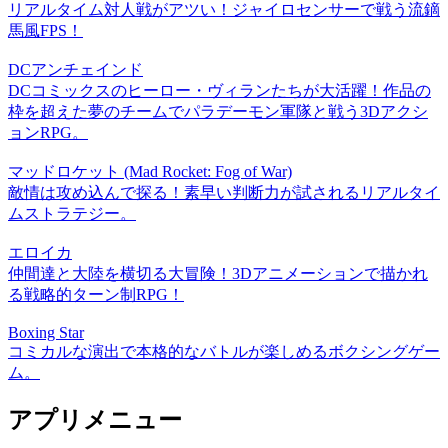
リアルタイム対人戦がアツい！ジャイロセンサーで戦う流鏑
馬風FPS！
DCアンチェインド
DCコミックスのヒーロー・ヴィランたちが大活躍！作品の
枠を超えた夢のチームでパラデーモン軍隊と戦う3Dアクシ
ョンRPG。
マッドロケット (Mad Rocket: Fog of War)
敵情は攻め込んで探る！素早い判断力が試されるリアルタイ
ムストラテジー。
エロイカ
仲間達と大陸を横切る大冒険！3Dアニメーションで描かれ
る戦略的ターン制RPG！
Boxing Star
コミカルな演出で本格的なバトルが楽しめるボクシングゲー
ム。
アプリメニュー