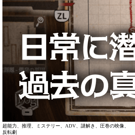
超能力、推理、ミステリー、ADV、謎解き、圧巻の映像、
反転劇