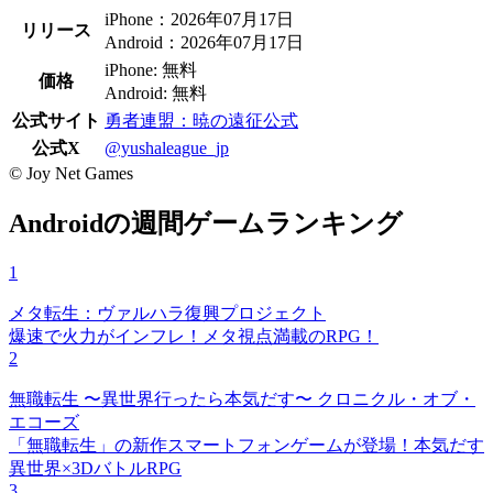
iPhone：2026年07月17日
リリース
Android：2026年07月17日
iPhone: 無料
価格
Android: 無料
公式サイト
勇者連盟：暁の遠征公式
公式X
@yushaleague_jp
© Joy Net Games
Androidの週間ゲームランキング
1
メタ転生：ヴァルハラ復興プロジェクト
爆速で火力がインフレ！メタ視点満載のRPG！
2
無職転生 〜異世界行ったら本気だす〜 クロニクル・オブ・
エコーズ
「無職転生」の新作スマートフォンゲームが登場！本気だす
異世界×3DバトルRPG
3