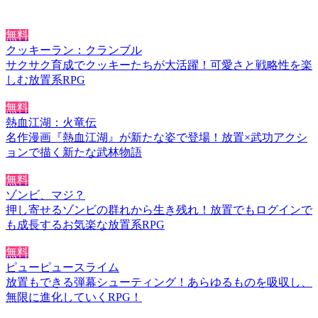
無料
クッキーラン：クランブル
サクサク育成でクッキーたちが大活躍！可愛さと戦略性を楽
しむ放置系RPG
無料
熱血江湖：火竜伝
名作漫画『熱血江湖』が新たな姿で登場！放置×武功アクシ
ョンで描く新たな武林物語
無料
ゾンビ、マジ？
押し寄せるゾンビの群れから生き残れ！放置でもログインで
も成長するお気楽な放置系RPG
無料
ピューピュースライム
放置もできる弾幕シューティング！あらゆるものを吸収し、
無限に進化していくRPG！