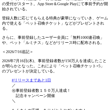
の受付がスタート
。App Store＆Google Playにて事前予約が開
始されている。
登録人数に応じてもらえる特典が豪華になっていき、ゲーム
内で使える「
ペット召喚チケット
」などがプレゼントされ
る。
さらに、
事前登録したユーザー全員
に「
無料1000連召喚
」
や、
ペット「ルミナス」
などがリリース時に配布される。
＜2026/7/16追記＞
2026年7月16日(木)、
事前登録者数が150万人を達成
したこと
が明らかとなった。これにより
「ペット召喚チケット×5」
のプレゼントが決定している。
#リリースまであと1日
／
㊗事前登録者数１５０万人達成！
記念キャンペーン開催
＼