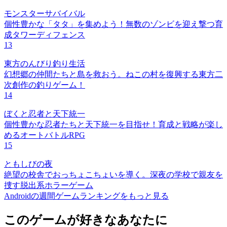
モンスターサバイバル
個性豊かな「タタ」を集めよう！無数のゾンビを迎え撃つ育
成タワーディフェンス
13
東方のんびり釣り生活
幻想郷の仲間たちと島を救おう。ねこの村を復興する東方二
次創作の釣りゲーム！
14
ぼくと忍者と天下統一
個性豊かな忍者たちと天下統一を目指せ！育成と戦略が楽し
めるオートバトルRPG
15
ともしびの夜
絶望の校舎でおっちょこちょいを導く。深夜の学校で親友を
捜す脱出系ホラーゲーム
Androidの週間ゲームランキングをもっと見る
このゲームが好きなあなたに