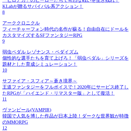
「ヒロアカ」のヒーローたちで苛烈な戦いを生き残れ！
KLabが贈るサバイバル系アクション！
8
アーククロニクル
フィーチャーフォン時代の名作が蘇る！自由自在にドールを
カスタマイズするSFファンタジーRPG
9
弱虫ペダル レゾナンス・ペダイズム
個性的な選手たちを育て上げろ！「弱虫ペダル」シリーズを
題材とした育成シミュレーション！
10
サファイア・スフィア～蒼き境界～
王道ファンタジーをフルボイスで！2020年にサービス終了し
たRPGが「ハイエンド・リマスター版」として復活！
11
ヴァンピール(VAMPIR)
韓国で人気を博した作品が日本上陸！ダークな世界観が特徴
のMMORPG
12