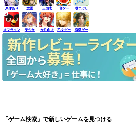
原作あり
放置
三国志
音ゲー
暇つぶし
オフライン
美少女
女性向け
乙女ゲー
恋愛ゲー
「ゲーム検索」で新しいゲームを見つける