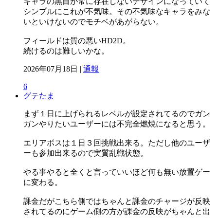
キャラの黒目が常に存在しないデザインになっていて
シンプルにこれが不気味。その不気味なキャラをみな
いといけないのでモチベがあがらない。
フィールドは質の悪いHD2D。
続けるのは難しいかな。
2026年07月18日 |
通報
6
グテたま
まず１日に上げられるレベルが設定されてるのでガン
ガンやりたいユーザーには不完全燃焼になると思う。
エリアボスは１日３回挑戦出来る。ただし他のユーザ
ーも参加出来るので実質乱戦状態。
やる事やると全くと言っていいほど何も無い放置ゲー
に変わる。
課金だがこちら側ではちゃんと課金のチャージが反映
されてるのにゲーム側の方が課金の反映がちゃんと出