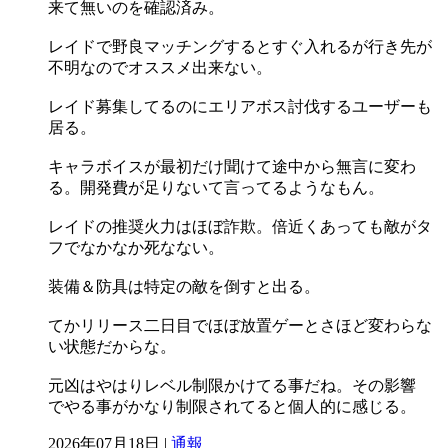
来て無いのを確認済み。
レイドで野良マッチングするとすぐ入れるが行き先が
不明なのでオススメ出来ない。
レイド募集してるのにエリアボス討伐するユーザーも
居る。
キャラボイスが最初だけ聞けて途中から無言に変わ
る。開発費が足りないて言ってるようなもん。
レイドの推奨火力はほぼ詐欺。倍近くあっても敵がタ
フでなかなか死なない。
装備＆防具は特定の敵を倒すと出る。
てかリリース二日目でほぼ放置ゲーとさほど変わらな
い状態だからな。
元凶はやはりレベル制限かけてる事だね。その影響
でやる事がかなり制限されてると個人的に感じる。
2026年07月18日 |
通報