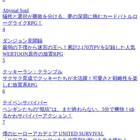
Abyssal Soul
犠牲と選択が勝敗を分ける。夢の深淵に挑むカードバトルロ
ーグライクRPG！
4
ダンジョン見聞録
最弱の下僕から迷宮の王へ！累計2,170万PVを記録した人気
WEBTOON原作の放置RPG
5
クッキーラン：クランブル
サクサク育成でクッキーたちが大活躍！可愛さと戦略性を楽
しむ放置系RPG
6
テイペンサバイバー
ペンギンたちの"抵抗"は、まだ終わらない。5分で爽快！ゆ
るかわサバイバーアクション！
7
僕のヒーローアカデミア UNITED SURVIVAL