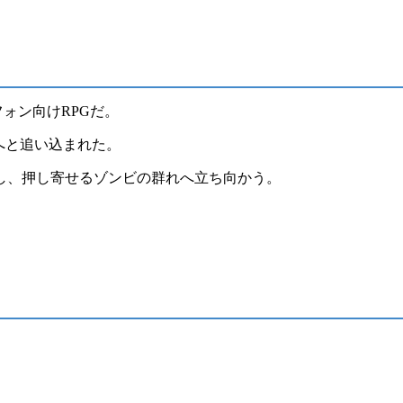
トフォン向け
RPG
だ。
へと追い込まれた。
し、押し寄せるゾンビの群れへ立ち向かう。