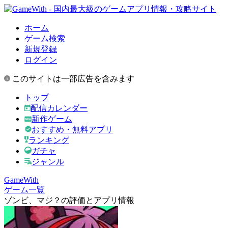
ホーム
ゲーム検索
新規登録
ログイン
このサイトは一部広告を含みます
トップ
配信カレンダー
新作ゲーム
おすすめ・無料アプリ
ランキング
ガチャ
ジャンル
GameWith
ゲーム一覧
ゾンビ、マジ？の評価とアプリ情報