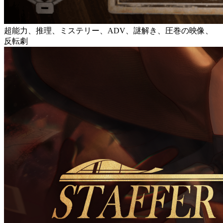
超能力、推理、ミステリー、ADV、謎解き、圧巻の映像、
反転劇