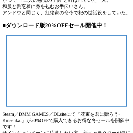
かつて“十三人の悪魔の子供”と呼ばれていた一人。
和服と割烹着に身を包むお手伝いさん。
アンドウと同じく、紅緒家の命令で祀の世話役をしていた。
■ダウンロード版20%OFFセール開催中！
Steam／DMM GAMES／DLsiteにて『花束を君に贈ろう-
Kinsenka-』が20%OFFで購入できるお得な冬セールを開催中
です！
サインキャンペーンに応募したい方、新キャラクターが気に