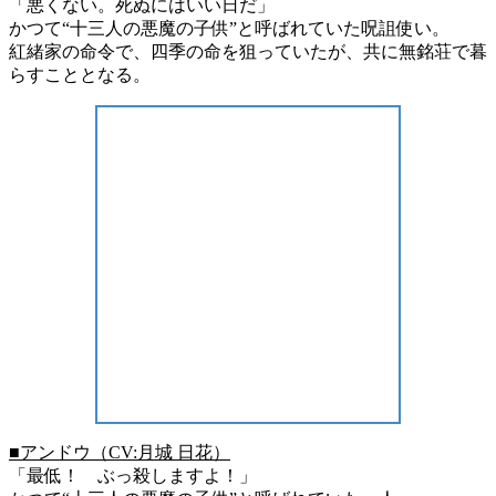
「悪くない。死ぬにはいい日だ」
かつて“十三人の悪魔の子供”と呼ばれていた呪詛使い。
紅緒家の命令で、四季の命を狙っていたが、共に無銘荘で暮
らすこととなる。
■アンドウ（CV:月城 日花）
「最低！ ぶっ殺しますよ！」