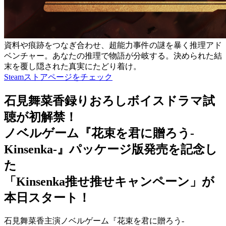
資料や痕跡をつなぎ合わせ、超能力事件の謎を暴く推理アド
ベンチャー。あなたの推理で物語が分岐する。決められた結
末を覆し隠された真実にたどり着け。
Steamストアページをチェック
石見舞菜香録りおろしボイスドラマ試
聴が初解禁！
ノベルゲーム『花束を君に贈ろう-
Kinsenka-』パッケージ版発売を記念し
た
「Kinsenka推せ推せキャンペーン」が
本日スタート！
石見舞菜香主演ノベルゲーム『花束を君に贈ろう-