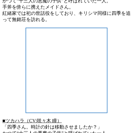
かつて“十三人の悪魔の子供”と呼ばれていた一人。
手斧を傍らに携えたメイドさん。
紅緒家では祀の世話役をしており、キリシマ同様に四季を追
って無銘荘を訪れる。
■ツカハラ（CV:咲々木 瞳）
「四季さん。時計の針は移動させましたか？」