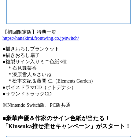
【初回限定版】特典一覧
https://hanakimi.frontwing.co.jp/switch/
●描きおろしブランケット
●描きおろし扇子
●複製サイン入りミニ色紙3種
＊石見舞菜香
＊漆原雪人＆さいね
＊松本文紀＆藤間 仁（Elements Garden）
●ボイスドラマCD（ヒトデナシ）
●サウンドトラックCD
※Nintendo Switch版、PC版共通
■豪華声優＆作家のサイン色紙が当たる！
「Kinsenka推せ推せキャンペーン」がスタート！