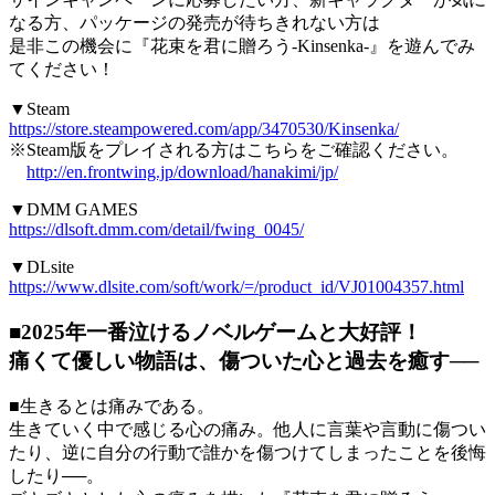
なる方、パッケージの発売が待ちきれない方は
是非この機会に『花束を君に贈ろう-Kinsenka-』を遊んでみ
てください！
▼Steam
https://store.steampowered.com/app/3470530/Kinsenka/
※Steam版をプレイされる方はこちらをご確認ください。
http://en.frontwing.jp/download/hanakimi/jp/
▼DMM GAMES
https://dlsoft.dmm.com/detail/fwing_0045/
▼DLsite
https://www.dlsite.com/soft/work/=/product_id/VJ01004357.html
■2025年一番泣けるノベルゲームと大好評！
痛くて優しい物語は、傷ついた心と過去を癒す──
■生きるとは痛みである。
生きていく中で感じる心の痛み。他人に言葉や言動に傷つい
たり、逆に自分の行動で誰かを傷つけてしまったことを後悔
したり──。