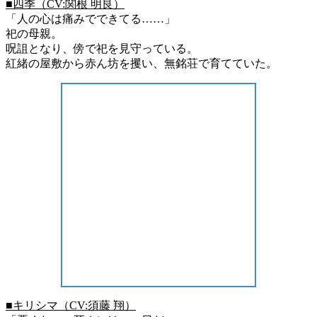
■四季（CV:関根 明良）
「人の心は痛みでできてる……」
祀の母親。
呪詛となり、傍で祀を見守っている。
紅緒の屋敷から赤ん坊を攫い、無銘荘で育てていた。
■キリシマ（CV:須藤 翔）