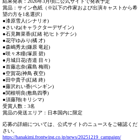
結果発表：2026年3月頃に公式サイトで発表予定
賞品：サイン色紙（※以下の作家および出演キャストから希
望の方を1名選択）
●漆原雪人(シナリオ)
●さいね(キャラクターデザイン)
●石見舞菜香(紅緒 祀/ヒトデナシ)
●花守ゆみり(橘 才)
●森嶋秀太(鎌原 竜起)
●咲々木瞳(塚原 碧)
●月城日花(杏道 目々)
●首藤志奈(霧島 梅雨)
●空賀花(神鳥 夜空)
●田中貴子(紅緒 終)
●藤沢れい香(ペンギン)
●関根明良(敷島四季)
●須藤翔(キリシマ)
受賞人数：3名
賞品の発送エリア：日本国内に限定
応募の詳細については、公式サイトのニュースをご確認くだ
さい。
https://hanakimi.frontwing.co.jp/news/20251219_campaign/