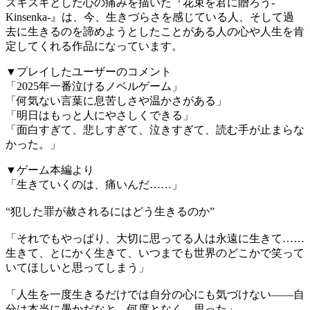
ズキズキとした心の痛みを描いた『花束を君に贈ろう-
Kinsenka-』は、今、生きづらさを感じている人、そして過
去に生きるのを諦めようとしたことがある人の心や人生を肯
定してくれる作品になっています。
▼プレイしたユーザーのコメント
「2025年一番泣けるノベルゲーム」
「何気ない言葉に息苦しさや温かさがある」
「明日はもっと人にやさしくできる」
「面白すぎて、悲しすぎて、泣きすぎて、読む手が止まらな
かった。」
▼ゲーム本編より
「生きていくのは、痛いんだ……」
“犯した罪が赦されるにはどう生きるのか”
「それでもやっぱり、大切に思ってる人は永遠に生きて……
生きて、とにかく生きて、いつまでも世界のどこかで笑って
いてほしいと思ってしまう」
「人生を一度生きるだけでは自分の心にも気づけない――自
分は本当に愚かだなと、何度となく、思った」