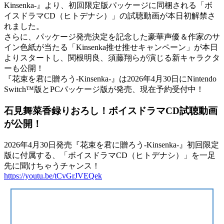
Kinsenka-』より、初回限定版パッケージに同梱される「ボ
イスドラマCD（ヒトデナシ）」の試聴動画が本日初解禁さ
れました。
さらに、パッケージ発売決定を記念した豪華声優＆作家のサ
イン色紙が当たる「Kinsenka推せ推せキャンペーン」が本日
よりスタートし、関根明良、須藤翔らが演じる新キャラクタ
ーも公開！
『花束を君に贈ろう-Kinsenka-』は2026年4月30日にNintendo
Switch™版とPCパッケージ版が発売、現在予約受付中！
石見舞菜香録りおろし！ボイスドラマCD試聴動画
が公開！
2026年4月30日発売『花束を君に贈ろう-Kinsenka-』初回限定
版に付属する、「ボイスドラマCD（ヒトデナシ）」を一足
先に聞けちゃうチャンス！
https://youtu.be/tCvGrJVEQek