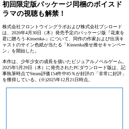
初回限定版パッケージ同梱のボイスド
ラマの視聴も解禁！
株式会社フロントウイングラボおよび株式会社ブシロード
は、2026年4月30日（木）発売予定のパッケージ版『
花束を
君に贈ろう-Kinsenka-
』について、同作の作家および出演キ
ャストのサイン色紙が当たる
「Kinsenka推せ推せキャンペー
ン」を開始
した。
本作は、少年少女の成長を描いた
ビジュアルノベルゲーム
。
2025年5月29日（木）に発売されたPCダウンロード版は、記
事執筆時点で
Steam評価154件中85％が好評
の
「非常に好評」
を獲得している。
(※)2025年12月21日時点。