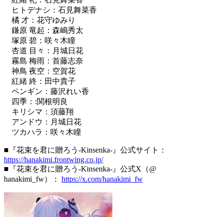
ヒトデナシ：石見舞菜香
橘 才：花守ゆみり
鎌原 竜起：森嶋秀太
塚原 碧：咲々木瞳
杏道 目々：月城日花
霧島 梅雨：首藤志奈
神鳥 夜空：空賀花
紅緒 終：田中貴子
ペンギン：藤沢れい香
四季：:関根明良
キリシマ：須藤翔
アンドウ：月城日花
ツカハラ：咲々木瞳
■『花束を君に贈ろう-Kinsenka-』公式サイト：
https://hanakimi.frontwing.co.jp/
■『花束を君に贈ろう-Kinsenka-』公式X（@
hanakimi_fw）：
https://x.com/hanakimi_fw