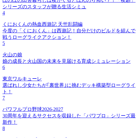
ほのぼの田舎暮らしは夜がくるとほんのり怖い？！「夜廻」
シリーズのスタッフが贈る生活シミュ
4
くにおくんの熱血西遊記 天竺乱闘編
今度の「くにおくん」は西遊記！自分だけのビルドを組んで
戦うローグライクアクション！
5
火山の娘
娘の成長と火山国の未来を見届ける育成シミュレーション
6
東京ワルキューレ
選ばれし少女たちが｢裏世界｣に挑むデッキ構築型ローグライ
ト！
7
パワフルプロ野球2026-2027
30周年を迎えるサクセスを収録した「パワプロ」シリーズ最
新作！
8