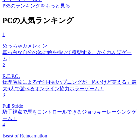
PS5のランキングをもっと見る
PCの人気ランキング
1
めっちゃカメレオン
真っ白な自分の体に絵を描いて擬態する、かくれんぼゲー
ム！
2
R.E.P.O.
物理演算による予測不能ハプニングが「怖いけど笑える」最
大6人で遊べるオンライン協力ホラーゲーム！
3
Full Stride
騎手視点で馬をコントロールできるジョッキーレーシングゲ
ーム！
4
Beast of Reincarnation