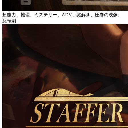
超能力、推理、ミステリー、ADV、謎解き、圧巻の映像、
反転劇