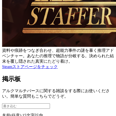
資料や痕跡をつなぎ合わせ、超能力事件の謎を暴く推理アド
ベンチャー。あなたの推理で物語が分岐する。決められた結
末を覆し隠された真実にたどり着け。
Steamストアページをチェック
掲示板
アルクマルチバースに関する雑談をする際にお使いくださ
い。簡単な質問もこちらでどうぞ。
名前(任意)
15文字以内