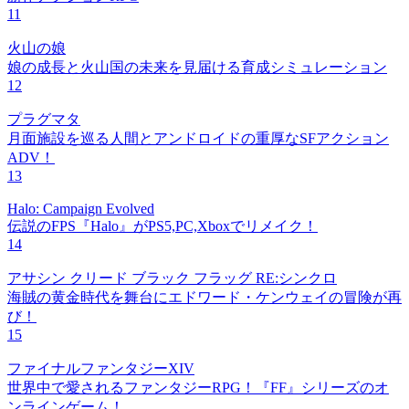
11
火山の娘
娘の成長と火山国の未来を見届ける育成シミュレーション
12
プラグマタ
月面施設を巡る人間とアンドロイドの重厚なSFアクション
ADV！
13
Halo: Campaign Evolved
伝説のFPS『Halo』がPS5,PC,Xboxでリメイク！
14
アサシン クリード ブラック フラッグ RE:シンクロ
海賊の黄金時代を舞台にエドワード・ケンウェイの冒険が再
び！
15
ファイナルファンタジーXIV
世界中で愛されるファンタジーRPG！『FF』シリーズのオ
ンラインゲーム！