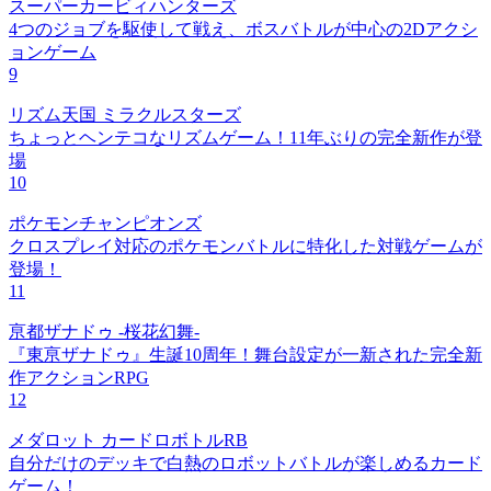
スーパーカービィハンターズ
4つのジョブを駆使して戦え、ボスバトルが中心の2Dアクシ
ョンゲーム
9
リズム天国 ミラクルスターズ
ちょっとヘンテコなリズムゲーム！11年ぶりの完全新作が登
場
10
ポケモンチャンピオンズ
クロスプレイ対応のポケモンバトルに特化した対戦ゲームが
登場！
11
亰都ザナドゥ -桜花幻舞-
『東亰ザナドゥ』生誕10周年！舞台設定が一新された完全新
作アクションRPG
12
メダロット カードロボトルRB
自分だけのデッキで白熱のロボットバトルが楽しめるカード
ゲーム！