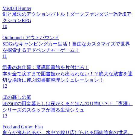
Mistfall Hunter
剣と魔法のアクションバトル！ダークファンタジーPvPvEア
クションRPG
10
Outbound / アウトバウンド
SDGsなキャンピングカー生活！自由なカスタマイズで世界
を探索するアドベンチャーゲーム！
11
司書のお仕事：魔導図書館を片付けろ！
本を全て戻すまで図書館から出られない！？膨大な蔵書を適
切な場所に運ぶ図書館整理シミュレーション！
12
ほの暮しの庭
ほのぼの田舎暮らしは夜がくるとほんのり怖い？！「夜廻」
シリーズのスタッフが贈る生活シミュ
13
Feed and Grow: Fish
食うか食われるか、水中で繰り広げられる弱肉強食の世界。