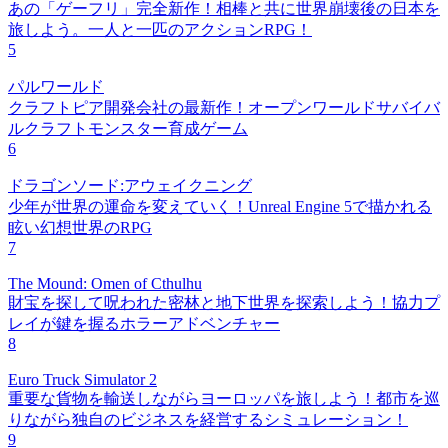
あの「ゲーフリ」完全新作！相棒と共に世界崩壊後の日本を
旅しよう。一人と一匹のアクションRPG！
5
パルワールド
クラフトピア開発会社の最新作！オープンワールドサバイバ
ルクラフトモンスター育成ゲーム
6
ドラゴンソード:アウェイクニング
少年が世界の運命を変えていく！Unreal Engine 5で描かれる
眩い幻想世界のRPG
7
The Mound: Omen of Cthulhu
財宝を探して呪われた密林と地下世界を探索しよう！協力プ
レイが鍵を握るホラーアドベンチャー
8
Euro Truck Simulator 2
重要な貨物を輸送しながらヨーロッパを旅しよう！都市を巡
りながら独自のビジネスを経営するシミュレーション！
9