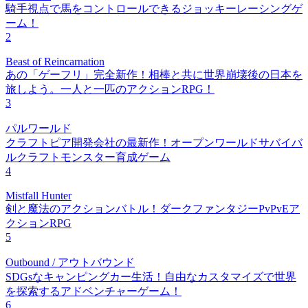
騎手視点で馬をコントロールできるジョッキーレーシングゲ
ーム！
2
Beast of Reincarnation
あの「ゲーフリ」完全新作！相棒と共に世界崩壊後の日本を
旅しよう。一人と一匹のアクションRPG！
3
パルワールド
クラフトピア開発会社の最新作！オープンワールドサバイバ
ルクラフトモンスター育成ゲーム
4
Mistfall Hunter
剣と魔法のアクションバトル！ダークファンタジーPvPvEア
クションRPG
5
Outbound / アウトバウンド
SDGsなキャンピングカー生活！自由なカスタマイズで世界
を探索するアドベンチャーゲーム！
6