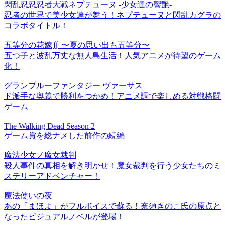
閃乱忍忍忍者大戦ネプテューヌ -少女達の響艶-
忍者の世界で美少女達が舞う！ネプテューヌと閃乱カグラの
コラボタイトル！
五等分の花嫁∬ 〜夏の思い出も五等分〜
五つ子と波乱万丈な無人島生活！人気アニメが待望のゲーム
化！
グランブルーファンタジー ヴァーサス
ド派手な奥義で勝利をつかめ！アニメ調で楽しめる対戦格闘
ゲーム
The Walking Dead Season 2
ゲーム賞を総ナメした前作の続編
魔法少女ノ魔女裁判
殺人事件の真相を解き明かせ！魔女裁判を行う少女たちのミ
ステリーアドベンチャー！
魔法使いの夜
あの「まほよ」がフルボイスで蘇る！奈須きのこ氏の原点と
なったビジュアルノベルが登場！