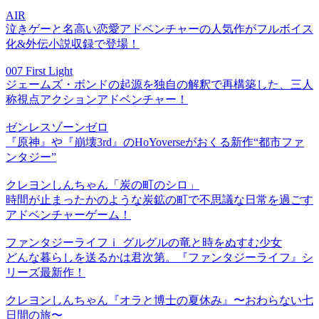
AIR
泣きゲーと名高い恋愛アドベンチャーの人気作がフルボイス
化&外伝小説収録で登場！
007 First Light
ジェームズ・ボンドの起源を独自の解釈で再構築した、三人
称視点アクションアドベンチャー！
ゼンレスゾーンゼロ
『原神』や『崩壊3rd』のHoYoverseがおくる新作“都市ファ
ンタジー”
クレヨンしんちゃん「炭の町のシロ」
時間が止まったかのような炭鉱の町で不思議な日常を過ごす
アドベンチャーゲーム！
ファンタジーライフｉ グルグルの竜と時をぬすむ少女
どんな暮らしを送るかは君次第。『ファンタジーライフ』シ
リーズ最新作！
クレヨンしんちゃん『オラと博士の夏休み』〜おわらない七
日間の旅〜