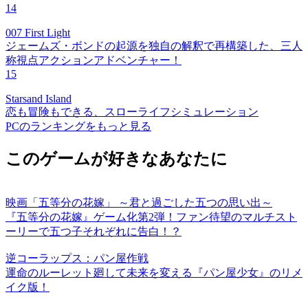
14
007 First Light
ジェームズ・ボンドの起源を独自の解釈で再構築した、三人
称視点アクションアドベンチャー！
15
Starsand Island
恋も冒険もできる、スローライフシミュレーション
PCのランキングをもっと見る
このゲームが好きなあなたに
映画「五等分の花嫁」 ～君と過ごした五つの思い出～
『五等分の花嫁』ゲーム化第2弾！ファン待望のマルチスト
ーリーで五つ子それぞれに告白！？
逆コーラップス：パン屋作戦
運命のルーレット廻して未来を変える『パン屋少女』のリメ
イク版！