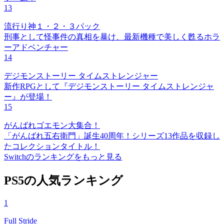
13
流行り神１・２・３パック
刑事として怪事件の真相を暴け、最新機種で美しく甦るホラ
ーアドベンチャー
14
デジモンストーリー タイムストレンジャー
新作RPGとして『デジモンストーリー タイムストレンジャ
ー』が登場！
15
がんばれゴエモン大集合！
「がんばれ五右衛門」誕生40周年！シリーズ13作品を収録し
たコレクションタイトル！
Switchのランキングをもっと見る
PS5の人気ランキング
1
Full Stride