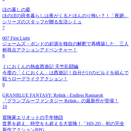
ほの暮しの庭
ほのぼの田舎暮らしは夜がくるとほんのり怖い？！「夜廻」
シリーズのスタッフが贈る生活シミュ
7
007 First Light
ジェームズ・ボンドの起源を独自の解釈で再構築した、三人
称視点アクションアドベンチャー！
8
くにおくんの熱血西遊記 天竺乱闘編
今度の「くにおくん」は西遊記！自分だけのビルドを組んで
戦うローグライクアクション！
9
GRANBLUE FANTASY: Relink - Endless Ragnarok
『グランブルーファンタジー Relink』の最新作が登場！
10
冒険家エリオットの千年物語
世界を超え、時空をも超える大冒険！「HD-2D」初の完全
新作アクションRPG