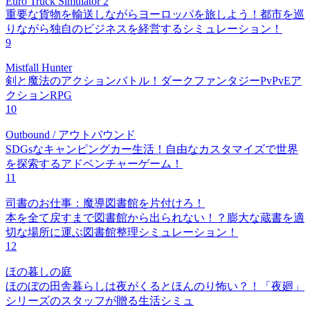
Euro Truck Simulator 2
重要な貨物を輸送しながらヨーロッパを旅しよう！都市を巡
りながら独自のビジネスを経営するシミュレーション！
9
Mistfall Hunter
剣と魔法のアクションバトル！ダークファンタジーPvPvEア
クションRPG
10
Outbound / アウトバウンド
SDGsなキャンピングカー生活！自由なカスタマイズで世界
を探索するアドベンチャーゲーム！
11
司書のお仕事：魔導図書館を片付けろ！
本を全て戻すまで図書館から出られない！？膨大な蔵書を適
切な場所に運ぶ図書館整理シミュレーション！
12
ほの暮しの庭
ほのぼの田舎暮らしは夜がくるとほんのり怖い？！「夜廻」
シリーズのスタッフが贈る生活シミュ