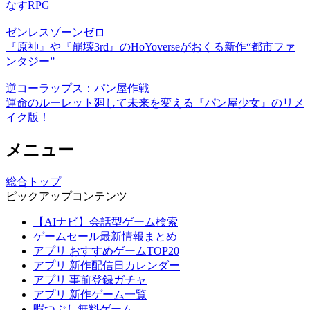
なすRPG
ゼンレスゾーンゼロ
『原神』や『崩壊3rd』のHoYoverseがおくる新作“都市ファ
ンタジー”
逆コーラップス：パン屋作戦
運命のルーレット廻して未来を変える『パン屋少女』のリメ
イク版！
メニュー
総合トップ
ピックアップコンテンツ
【AIナビ】会話型ゲーム検索
ゲームセール最新情報まとめ
アプリ おすすめゲームTOP20
アプリ 新作配信日カレンダー
アプリ 事前登録ガチャ
アプリ 新作ゲーム一覧
暇つぶし無料ゲーム