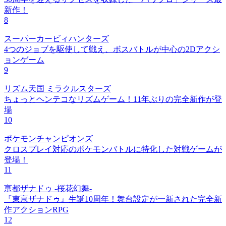
新作！
8
スーパーカービィハンターズ
4つのジョブを駆使して戦え、ボスバトルが中心の2Dアクシ
ョンゲーム
9
リズム天国 ミラクルスターズ
ちょっとヘンテコなリズムゲーム！11年ぶりの完全新作が登
場
10
ポケモンチャンピオンズ
クロスプレイ対応のポケモンバトルに特化した対戦ゲームが
登場！
11
亰都ザナドゥ -桜花幻舞-
『東亰ザナドゥ』生誕10周年！舞台設定が一新された完全新
作アクションRPG
12