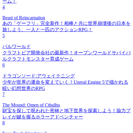
ーム！
4
Beast of Reincarnation
あの「ゲーフリ」完全新作！相棒と共に世界崩壊後の日本を
旅しよう。一人と一匹のアクションRPG！
5
パルワールド
クラフトピア開発会社の最新作！オープンワールドサバイバ
ルクラフトモンスター育成ゲーム
6
ドラゴンソード:アウェイクニング
少年が世界の運命を変えていく！Unreal Engine 5で描かれる
眩い幻想世界のRPG
7
The Mound: Omen of Cthulhu
財宝を探して呪われた密林と地下世界を探索しよう！協力プ
レイが鍵を握るホラーアドベンチャー
8