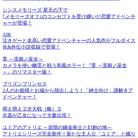
シンスメモリーズ 星天の下で
｢メモリーズオフ｣のコンセプトを受け継いだ恋愛アドベンチ
ャーが登場！
AIR
泣きゲーと名高い恋愛アドベンチャーの人気作がフルボイス
化&外伝小説収録で登場！
零 ～濡鴉ノ巫女～
カメラを使い幽霊と戦う和風ホラー！『零 ～濡鴉ノ巫女
～』のリマスター版！
プリズンプリンセス
2人のお姫様とお城から脱出しよう！「紳士向け」謎解きア
ドベンチャー！
萌え萌え２次大戦（略）３
兵器が乙女になって大量出現！
ユミアのアトリエ ～追憶の錬金術士と幻創の地～
アトリエシリーズ完全新作！新たな主人公「ユミア」と織り