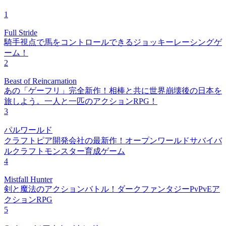
1
Full Stride
騎手視点で馬をコントロールできるジョッキーレーシングゲ
ーム！
2
Beast of Reincarnation
あの「ゲーフリ」完全新作！相棒と共に世界崩壊後の日本を
旅しよう。一人と一匹のアクションRPG！
3
パルワールド
クラフトピア開発会社の最新作！オープンワールドサバイバ
ルクラフトモンスター育成ゲーム
4
Mistfall Hunter
剣と魔法のアクションバトル！ダークファンタジーPvPvEア
クションRPG
5