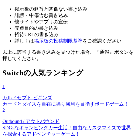
掲示板の趣旨と関係ない書き込み
誹謗・中傷含む書き込み
他サイトやアプリの宣伝
売買目的の書き込み
招待URLの書き込み
詳しくは
掲示板の投稿制限基準
をご確認ください。
以上に該当する書き込みを見つけた場合、
『通報』ボタンを
押してください。
Switchの人気ランキング
1
カルドセプト ビギンズ
カードとダイスを自在に操り勝利を目指すボードゲーム！
2
Outbound / アウトバウンド
SDGsなキャンピングカー生活！自由なカスタマイズで世界
を探索するアドベンチャーゲーム！