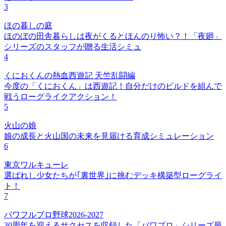
3
ほの暮しの庭
ほのぼの田舎暮らしは夜がくるとほんのり怖い？！「夜廻」
シリーズのスタッフが贈る生活シミュ
4
くにおくんの熱血西遊記 天竺乱闘編
今度の「くにおくん」は西遊記！自分だけのビルドを組んで
戦うローグライクアクション！
5
火山の娘
娘の成長と火山国の未来を見届ける育成シミュレーション
6
東京ワルキューレ
選ばれし少女たちが｢裏世界｣に挑むデッキ構築型ローグライ
ト！
7
パワフルプロ野球2026-2027
30周年を迎えるサクセスを収録した「パワプロ」シリーズ最