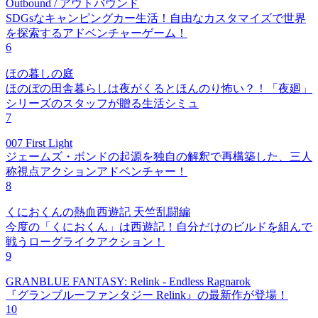
Outbound / アウトバウンド
SDGsなキャンピングカー生活！自由なカスタマイズで世界
を探索するアドベンチャーゲーム！
6
ほの暮しの庭
ほのぼの田舎暮らしは夜がくるとほんのり怖い？！「夜廻」
シリーズのスタッフが贈る生活シミュ
7
007 First Light
ジェームズ・ボンドの起源を独自の解釈で再構築した、三人
称視点アクションアドベンチャー！
8
くにおくんの熱血西遊記 天竺乱闘編
今度の「くにおくん」は西遊記！自分だけのビルドを組んで
戦うローグライクアクション！
9
GRANBLUE FANTASY: Relink - Endless Ragnarok
『グランブルーファンタジー Relink』の最新作が登場！
10