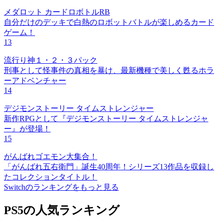
メダロット カードロボトルRB
自分だけのデッキで白熱のロボットバトルが楽しめるカード
ゲーム！
13
流行り神１・２・３パック
刑事として怪事件の真相を暴け、最新機種で美しく甦るホラ
ーアドベンチャー
14
デジモンストーリー タイムストレンジャー
新作RPGとして『デジモンストーリー タイムストレンジャ
ー』が登場！
15
がんばれゴエモン大集合！
「がんばれ五右衛門」誕生40周年！シリーズ13作品を収録し
たコレクションタイトル！
Switchのランキングをもっと見る
PS5の人気ランキング