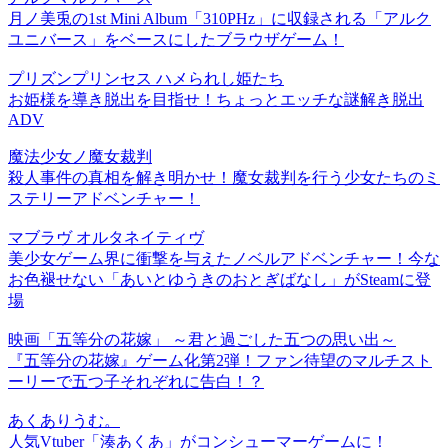
月ノ美兎の1st Mini Album「310PHz」に収録される「アルク
ユニバース」をベースにしたブラウザゲーム！
プリズンプリンセス ハメられし姫たち
お姫様を導き脱出を目指せ！ちょっとエッチな謎解き脱出
ADV
魔法少女ノ魔女裁判
殺人事件の真相を解き明かせ！魔女裁判を行う少女たちのミ
ステリーアドベンチャー！
マブラヴ オルタネイティヴ
美少女ゲーム界に衝撃を与えたノベルアドベンチャー！今な
お色褪せない「あいとゆうきのおとぎばなし」がSteamに登
場
映画「五等分の花嫁」 ～君と過ごした五つの思い出～
『五等分の花嫁』ゲーム化第2弾！ファン待望のマルチスト
ーリーで五つ子それぞれに告白！？
あくありうむ。
人気Vtuber「湊あくあ」がコンシューマーゲームに！