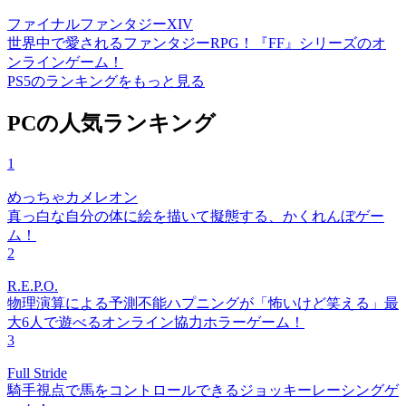
ファイナルファンタジーXIV
世界中で愛されるファンタジーRPG！『FF』シリーズのオ
ンラインゲーム！
PS5のランキングをもっと見る
PCの人気ランキング
1
めっちゃカメレオン
真っ白な自分の体に絵を描いて擬態する、かくれんぼゲー
ム！
2
R.E.P.O.
物理演算による予測不能ハプニングが「怖いけど笑える」最
大6人で遊べるオンライン協力ホラーゲーム！
3
Full Stride
騎手視点で馬をコントロールできるジョッキーレーシングゲ