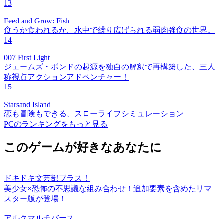
13
Feed and Grow: Fish
食うか食われるか、水中で繰り広げられる弱肉強食の世界。
14
007 First Light
ジェームズ・ボンドの起源を独自の解釈で再構築した、三人
称視点アクションアドベンチャー！
15
Starsand Island
恋も冒険もできる、スローライフシミュレーション
PCのランキングをもっと見る
このゲームが好きなあなたに
ドキドキ文芸部プラス！
美少女×恐怖の不思議な組み合わせ！追加要素を含めたリマ
スター版が登場！
アルクマルチバース