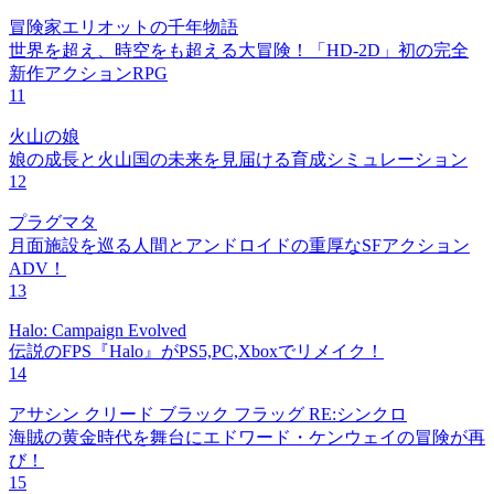
冒険家エリオットの千年物語
世界を超え、時空をも超える大冒険！「HD-2D」初の完全
新作アクションRPG
11
火山の娘
娘の成長と火山国の未来を見届ける育成シミュレーション
12
プラグマタ
月面施設を巡る人間とアンドロイドの重厚なSFアクション
ADV！
13
Halo: Campaign Evolved
伝説のFPS『Halo』がPS5,PC,Xboxでリメイク！
14
アサシン クリード ブラック フラッグ RE:シンクロ
海賊の黄金時代を舞台にエドワード・ケンウェイの冒険が再
び！
15