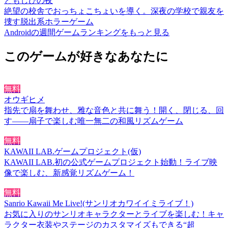
ともしびの夜
絶望の校舎でおっちょこちょいを導く。深夜の学校で親友を
捜す脱出系ホラーゲーム
Androidの週間ゲームランキングをもっと見る
このゲームが好きなあなたに
無料
オウギヒメ
指先で扇を舞わせ、雅な音色と共に舞う！開く、閉じる、回
す――扇子で楽しむ唯一無二の和風リズムゲーム
無料
KAWAII LAB.ゲームプロジェクト(仮)
KAWAII LAB.初の公式ゲームプロジェクト始動！ライブ映
像で楽しむ、新感覚リズムゲーム！
無料
Sanrio Kawaii Me Live!(サンリオカワイイミライブ！)
お気に入りのサンリオキャラクターとライブを楽しむ！キャ
ラクター衣装やステージのカスタマイズもできる“超