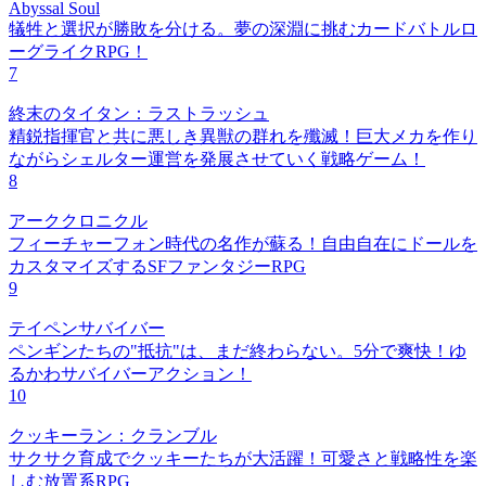
Abyssal Soul
犠牲と選択が勝敗を分ける。夢の深淵に挑むカードバトルロ
ーグライクRPG！
7
終末のタイタン：ラストラッシュ
精鋭指揮官と共に悪しき異獣の群れを殲滅！巨大メカを作り
ながらシェルター運営を発展させていく戦略ゲーム！
8
アーククロニクル
フィーチャーフォン時代の名作が蘇る！自由自在にドールを
カスタマイズするSFファンタジーRPG
9
テイペンサバイバー
ペンギンたちの"抵抗"は、まだ終わらない。5分で爽快！ゆ
るかわサバイバーアクション！
10
クッキーラン：クランブル
サクサク育成でクッキーたちが大活躍！可愛さと戦略性を楽
しむ放置系RPG