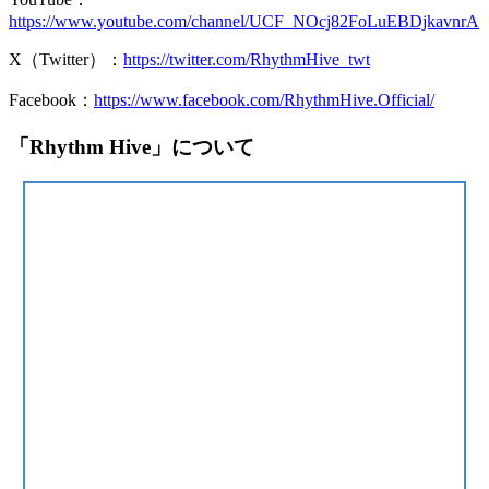
https://www.youtube.com/channel/UCF_NOcj82FoLuEBDjkavnrA
X（Twitter）：
https://twitter.com/RhythmHive_twt
Facebook：
https://www.facebook.com/RhythmHive.Official/
「Rhythm Hive」について