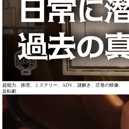
超能力、推理、ミステリー、ADV、謎解き、圧巻の映像、
反転劇