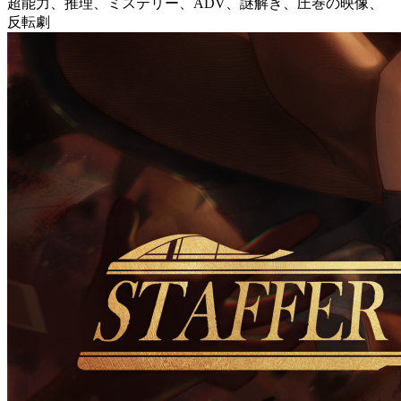
超能力、推理、ミステリー、ADV、謎解き、圧巻の映像、
反転劇