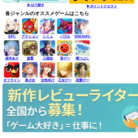
▶AIで探す
▶ポイントクエスト
各ジャンルのオススメゲームはこちら
RPG
アクション
シミュ
パズル
MMORPG
原作あり
放置
三国志
音ゲー
暇つぶし
オフライン
美少女
女性向け
乙女ゲー
恋愛ゲー