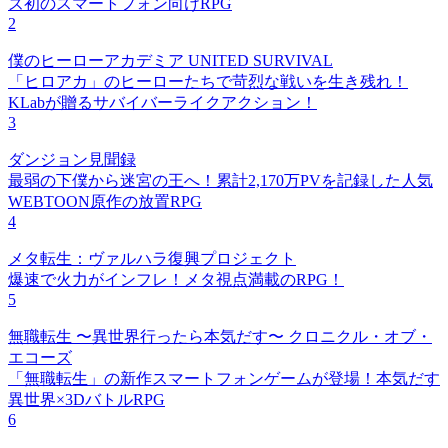
ズ初のスマートフォン向けRPG
2
僕のヒーローアカデミア UNITED SURVIVAL
「ヒロアカ」のヒーローたちで苛烈な戦いを生き残れ！
KLabが贈るサバイバーライクアクション！
3
ダンジョン見聞録
最弱の下僕から迷宮の王へ！累計2,170万PVを記録した人気
WEBTOON原作の放置RPG
4
メタ転生：ヴァルハラ復興プロジェクト
爆速で火力がインフレ！メタ視点満載のRPG！
5
無職転生 〜異世界行ったら本気だす〜 クロニクル・オブ・
エコーズ
「無職転生」の新作スマートフォンゲームが登場！本気だす
異世界×3DバトルRPG
6