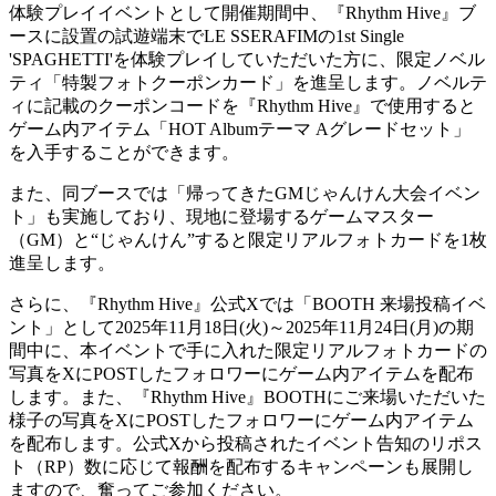
体験プレイイベントとして開催期間中、『Rhythm Hive』ブ
ースに設置の試遊端末でLE SSERAFIMの1st Single
'SPAGHETTI'を体験プレイしていただいた方に、限定ノベル
ティ「特製フォトクーポンカード」を進呈します。ノベルテ
ィに記載のクーポンコードを『Rhythm Hive』で使用すると
ゲーム内アイテム「HOT Albumテーマ Aグレードセット」
を入手することができます。
また、同ブースでは「帰ってきたGMじゃんけん大会イベン
ト」も実施しており、現地に登場するゲームマスター
（GM）と“じゃんけん”すると限定リアルフォトカードを1枚
進呈します。
さらに、『Rhythm Hive』公式Xでは「BOOTH 来場投稿イベ
ント」として2025年11月18日(火)～2025年11月24日(月)の期
間中に、本イベントで手に入れた限定リアルフォトカードの
写真をXにPOSTしたフォロワーにゲーム内アイテムを配布
します。また、『Rhythm Hive』BOOTHにご来場いただいた
様子の写真をXにPOSTしたフォロワーにゲーム内アイテム
を配布します。公式Xから投稿されたイベント告知のリポス
ト（RP）数に応じて報酬を配布するキャンペーンも展開し
ますので、奮ってご参加ください。