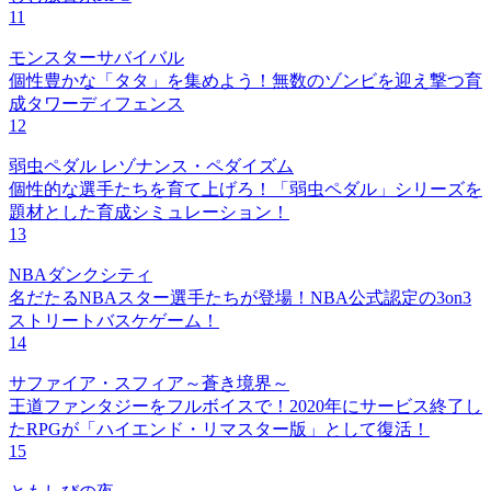
11
モンスターサバイバル
個性豊かな「タタ」を集めよう！無数のゾンビを迎え撃つ育
成タワーディフェンス
12
弱虫ペダル レゾナンス・ペダイズム
個性的な選手たちを育て上げろ！「弱虫ペダル」シリーズを
題材とした育成シミュレーション！
13
NBAダンクシティ
名だたるNBAスター選手たちが登場！NBA公式認定の3on3
ストリートバスケゲーム！
14
サファイア・スフィア～蒼き境界～
王道ファンタジーをフルボイスで！2020年にサービス終了し
たRPGが「ハイエンド・リマスター版」として復活！
15