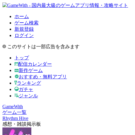
ホーム
ゲーム検索
新規登録
ログイン
このサイトは一部広告を含みます
トップ
配信カレンダー
新作ゲーム
おすすめ・無料アプリ
ランキング
ガチャ
ジャンル
GameWith
ゲーム一覧
Rhythm Hive
感想・雑談掲示板