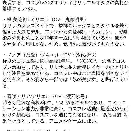
表現する。コスプレのクオリティはリリエルオタクの奥村が
驚嘆するレベル。
・橘 美花莉 / ミリエラ（CV：鬼頭明里）
リリサのクラスメイトで、抜群のルックスとスタイルを兼ね
備えた人気モデル。ファンからの愛称は「ミカリン」。幼馴
染みの奥村のことを10年間一途に思い続けているが、彼が3
次元女子に興味がないため、気持ちに気づいてもらえない。
・ノノア（乃愛）/ノキエル（CV：鈴代紗弓）
極度のコミュ障に悩む高校1年生。「NONOA」の名でコス
プレ活動をしており、リリサに並ぶ新星レイヤーのひとりと
して注目を集めている。コスプレ中は常に表情を崩さないこ
とで有名。その姿から一部では「氷の美少女」と呼ばれてい
る。
・喜咲アリア/アリエル（CV：渡部紗弓）
明るく元気な高校2年生。いわゆるギャルであり、コミュニ
ケーション能力が非常に高い。コスプレ活動は最近始めたば
かりの初心者。コスプレを通じて有名になり、“ある目的”を
果たそうとしている。アニメやゲームに疎い。