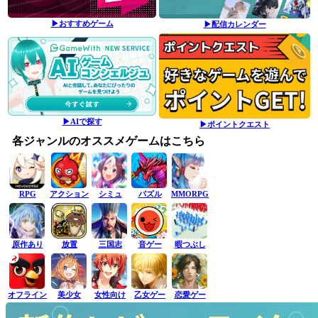
▶おすすめゲーム
▶配信カレンダー
▶AIで探す
▶ポイントクエスト
各ジャンルのオススメゲームはこちら
RPG
アクション
シミュ
パズル
MMORPG
原作あり
放置
三国志
音ゲー
暇つぶし
オフライン
美少女
女性向け
乙女ゲー
恋愛ゲー