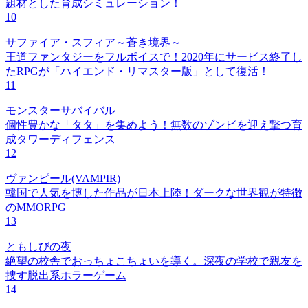
題材とした育成シミュレーション！
10
サファイア・スフィア～蒼き境界～
王道ファンタジーをフルボイスで！2020年にサービス終了し
たRPGが「ハイエンド・リマスター版」として復活！
11
モンスターサバイバル
個性豊かな「タタ」を集めよう！無数のゾンビを迎え撃つ育
成タワーディフェンス
12
ヴァンピール(VAMPIR)
韓国で人気を博した作品が日本上陸！ダークな世界観が特徴
のMMORPG
13
ともしびの夜
絶望の校舎でおっちょこちょいを導く。深夜の学校で親友を
捜す脱出系ホラーゲーム
14