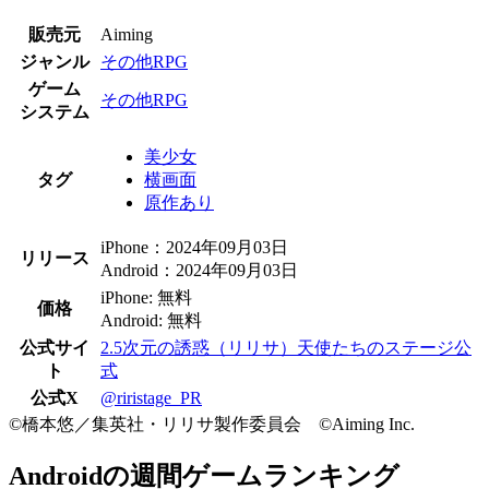
販売元
Aiming
ジャンル
その他RPG
ゲーム
その他RPG
システム
美少女
タグ
横画面
原作あり
iPhone：2024年09月03日
リリース
Android：2024年09月03日
iPhone: 無料
価格
Android: 無料
公式サイ
2.5次元の誘惑（リリサ）天使たちのステージ公
ト
式
公式X
@riristage_PR
©橋本悠／集英社・リリサ製作委員会 ©Aiming Inc.
Androidの週間ゲームランキング