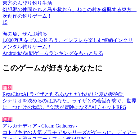
東方のんびり釣り生活
幻想郷の仲間たちと島を救おう。ねこの村を復興する東方二
次創作の釣りゲーム！
15
海の魚、ぜんぶ釣る
1,000万匹をぜんぶ釣ろう。インフレを楽しむ短編インクリ
メンタル釣りゲーム！
Androidの週間ゲームランキングをもっと見る
このゲームが好きなあなたに
無料
RyzaChat:AI ライザと創るあなただけのひと夏の夢物語
シナリオを決めるのはあなた。ライザとの会話が紡ぐ、世界
に一つだけの物語。"会話が冒険になる"AIチャットRPG
無料
アルカナディア - Gleam Gatherers -
コトブキヤの人気プラモデルシリーズがゲームに。ディアー
ズたちと戦うスマートフォン向けRPG！