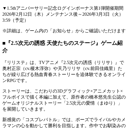
▼1.5thアニバーサリー記念ログインボーナス第1弾開催期間
2026年2月12日（木）メンテナンス後～2026年3月3日（火）
3:59（予定）
※詳細は、ゲーム内の「お知らせ」からご確認いただけます
■『2.5次元の誘惑 天使たちのステージ』ゲーム紹
介
『リリステ』は、TVアニメ『2.5次元の誘惑（リリサ）』で
奥村正宗（cv.榎木淳弥）や天乃リリサ（cv.前田佳織里）た
ちが繰り広げる熱血青春ストーリーを追体験できるオンライ
ンRPGです。
ストーリーは、こだわりの3Dグラフィック×アニメカット×
フルボイスで描く本編に加えて、原作者の橋本悠先生公認の
ゲームオリジナルストーリー「2.5次元の愛情（まゆり）」
を展開していきます。
新感覚の「コスプレバトル」では、ポーズでライバルやカメ
ラマンの心を動かして勝利を目指します。作中でお馴染みの