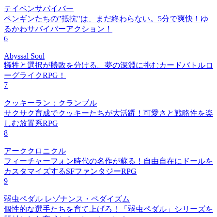
テイペンサバイバー
ペンギンたちの"抵抗"は、まだ終わらない。5分で爽快！ゆ
るかわサバイバーアクション！
6
Abyssal Soul
犠牲と選択が勝敗を分ける。夢の深淵に挑むカードバトルロ
ーグライクRPG！
7
クッキーラン：クランブル
サクサク育成でクッキーたちが大活躍！可愛さと戦略性を楽
しむ放置系RPG
8
アーククロニクル
フィーチャーフォン時代の名作が蘇る！自由自在にドールを
カスタマイズするSFファンタジーRPG
9
弱虫ペダル レゾナンス・ペダイズム
個性的な選手たちを育て上げろ！「弱虫ペダル」シリーズを