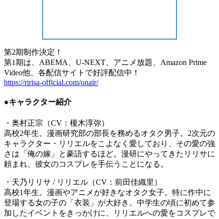
第2期制作決定！
第1期は、ABEMA、U-NEXT、アニメ放題、Amazon Prime
Video他、各配信サイトで好評配信中！
https://ririsa-official.com/onair/
●キャラクター紹介
・奥村正宗（CV：榎木淳弥）
高校2年生。漫画研究部の部長を務めるオタク男子。2次元の
キャラクター・リリエルをこよなく愛しており、その愛の強
さは「俺の嫁」と豪語するほど。漫研にやってきたリリサに
頼まれ、彼女のコスプレを手伝うことになる。
・天乃リリサ / リリエル（CV：前田佳織里）
高校1年生。漫画やアニメが好きなオタク女子。特に作中に
登場する女の子の「衣装」が大好き。中学生の頃に初めて参
加したイベントをきっかけに、リリエルへの愛をコスプレで