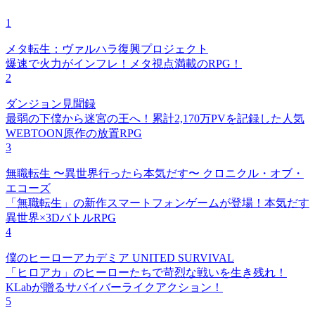
1
メタ転生：ヴァルハラ復興プロジェクト
爆速で火力がインフレ！メタ視点満載のRPG！
2
ダンジョン見聞録
最弱の下僕から迷宮の王へ！累計2,170万PVを記録した人気
WEBTOON原作の放置RPG
3
無職転生 〜異世界行ったら本気だす〜 クロニクル・オブ・
エコーズ
「無職転生」の新作スマートフォンゲームが登場！本気だす
異世界×3DバトルRPG
4
僕のヒーローアカデミア UNITED SURVIVAL
「ヒロアカ」のヒーローたちで苛烈な戦いを生き残れ！
KLabが贈るサバイバーライクアクション！
5