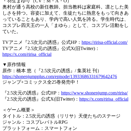
・羽生まゆり（CV：M・A・O）
奥村が通う高校の新任教師。担当教科は家庭科。凛とした美
しさを持つ。容姿に加えて、生徒たちに熱意をもって向きあ
っていることもあり、学内で高い人気を誇る。学生時代は、
コスプレ四天王の一人「まゆら」として、コスプレ活動をし
ていた。
TVアニメ『2.5次元の誘惑』公式HP：
https://ririsa-official.com/
TVアニメ『2.5次元の誘惑』公式X(旧Twitter)：
https://x.com/ririsa_official
▼原作情報
原作：橋本 悠（『2.5次元の誘惑』/ 集英社 刊）
https://shonenjumpplus.com/episode/13933686331679642476
ジャンプ+コミックス全25巻発売中！
『2.5次元の誘惑』公式HP：
https://www.shonenjump.com/ririsa/
『2.5次元の誘惑』公式X(旧Twitter)：
https://x.com/ririsa_official
＜ゲーム概要＞
タイトル：2.5次元の誘惑（リリサ）天使たちのステージ
ジャンル：コスプレバトルRPG
プラットフォーム：スマートフォン