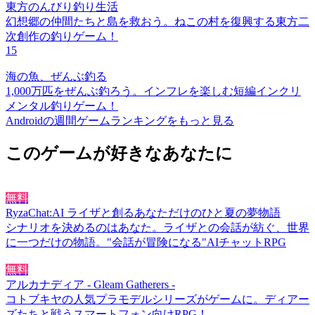
東方のんびり釣り生活
幻想郷の仲間たちと島を救おう。ねこの村を復興する東方二
次創作の釣りゲーム！
15
海の魚、ぜんぶ釣る
1,000万匹をぜんぶ釣ろう。インフレを楽しむ短編インクリ
メンタル釣りゲーム！
Androidの週間ゲームランキングをもっと見る
このゲームが好きなあなたに
無料
RyzaChat:AI ライザと創るあなただけのひと夏の夢物語
シナリオを決めるのはあなた。ライザとの会話が紡ぐ、世界
に一つだけの物語。"会話が冒険になる"AIチャットRPG
無料
アルカナディア - Gleam Gatherers -
コトブキヤの人気プラモデルシリーズがゲームに。ディアー
ズたちと戦うスマートフォン向けRPG！