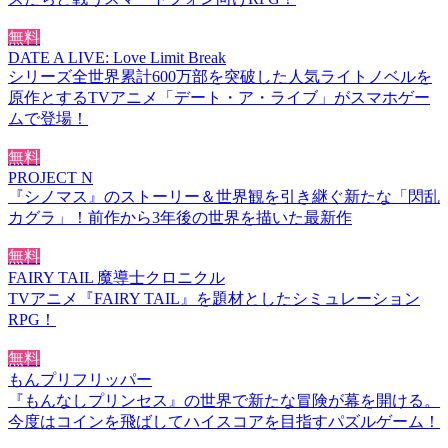
無料
DATE A LIVE: Love Limit Break
シリーズ全世界累計600万部を突破した人気ライトノベルを
原作とするTVアニメ「デート・ア・ライブ」がスマホゲー
ムで登場！
無料
PROJECT N
『シノマス』のストーリー＆世界観を引き継ぐ新たな「閃乱
カグラ」！前作から3年後の世界を描いた最新作
無料
FAIRY TAIL 魔導士クロニクル
TVアニメ『FAIRY TAIL』を題材としたシミュレーション
RPG！
無料
もんプリフリッパー
『もんなしプリンセス』の世界で新たな冒険が幕を開ける。
今度はコインを飛ばしてハイスコアを目指すパズルゲーム！