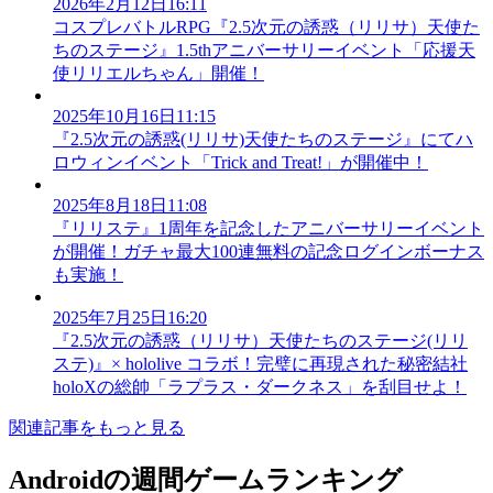
2026年2月12日16:11
コスプレバトルRPG『2.5次元の誘惑（リリサ）天使た
ちのステージ』1.5thアニバーサリーイベント「応援天
使リリエルちゃん」開催！
2025年10月16日11:15
『2.5次元の誘惑(リリサ)天使たちのステージ』にてハ
ロウィンイベント「Trick and Treat!」が開催中！
2025年8月18日11:08
『リリステ』1周年を記念したアニバーサリーイベント
が開催！ガチャ最大100連無料の記念ログインボーナス
も実施！
2025年7月25日16:20
『2.5次元の誘惑（リリサ）天使たちのステージ(リリ
ステ)』× hololive コラボ！完璧に再現された秘密結社
holoXの総帥「ラプラス・ダークネス」を刮目せよ！
関連記事をもっと見る
Androidの週間ゲームランキング