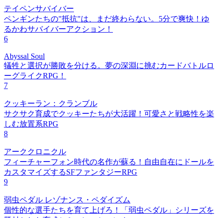
テイペンサバイバー
ペンギンたちの"抵抗"は、まだ終わらない。5分で爽快！ゆ
るかわサバイバーアクション！
6
Abyssal Soul
犠牲と選択が勝敗を分ける。夢の深淵に挑むカードバトルロ
ーグライクRPG！
7
クッキーラン：クランブル
サクサク育成でクッキーたちが大活躍！可愛さと戦略性を楽
しむ放置系RPG
8
アーククロニクル
フィーチャーフォン時代の名作が蘇る！自由自在にドールを
カスタマイズするSFファンタジーRPG
9
弱虫ペダル レゾナンス・ペダイズム
個性的な選手たちを育て上げろ！「弱虫ペダル」シリーズを