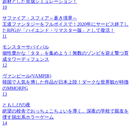
題材とした育成シミュレーション！
10
サファイア・スフィア～蒼き境界～
王道ファンタジーをフルボイスで！2020年にサービス終了し
たRPGが「ハイエンド・リマスター版」として復活！
11
モンスターサバイバル
個性豊かな「タタ」を集めよう！無数のゾンビを迎え撃つ育
成タワーディフェンス
12
ヴァンピール(VAMPIR)
韓国で人気を博した作品が日本上陸！ダークな世界観が特徴
のMMORPG
13
ともしびの夜
絶望の校舎でおっちょこちょいを導く。深夜の学校で親友を
捜す脱出系ホラーゲーム
14