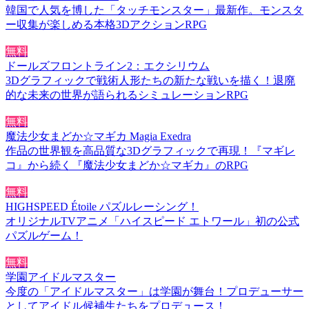
韓国で人気を博した「タッチモンスター」最新作。モンスタ
ー収集が楽しめる本格3DアクションRPG
無料
ドールズフロントライン2：エクシリウム
3Dグラフィックで戦術人形たちの新たな戦いを描く！退廃
的な未来の世界が語られるシミュレーションRPG
無料
魔法少女まどか☆マギカ Magia Exedra
作品の世界観を高品質な3Dグラフィックで再現！『マギレ
コ』から続く『魔法少女まどか☆マギカ』のRPG
無料
HIGHSPEED Étoile パズルレーシング！
オリジナルTVアニメ「ハイスピード エトワール」初の公式
パズルゲーム！
無料
学園アイドルマスター
今度の「アイドルマスター」は学園が舞台！プロデューサー
としてアイドル候補生たちをプロデュース！