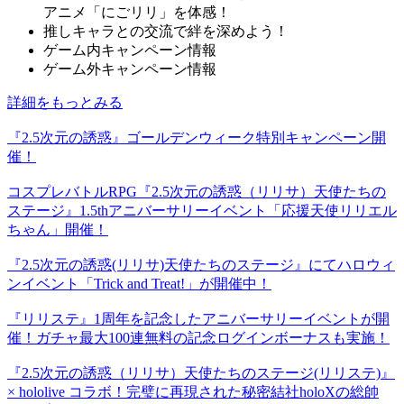
アニメ「にごリリ」を体感！
推しキャラとの交流で絆を深めよう！
ゲーム内キャンペーン情報
ゲーム外キャンペーン情報
詳細をもっとみる
『2.5次元の誘惑』ゴールデンウィーク特別キャンペーン開
催！
コスプレバトルRPG『2.5次元の誘惑（リリサ）天使たちの
ステージ』1.5thアニバーサリーイベント「応援天使リリエル
ちゃん」開催！
『2.5次元の誘惑(リリサ)天使たちのステージ』にてハロウィ
ンイベント「Trick and Treat!」が開催中！
『リリステ』1周年を記念したアニバーサリーイベントが開
催！ガチャ最大100連無料の記念ログインボーナスも実施！
『2.5次元の誘惑（リリサ）天使たちのステージ(リリステ)』
× hololive コラボ！完璧に再現された秘密結社holoXの総帥