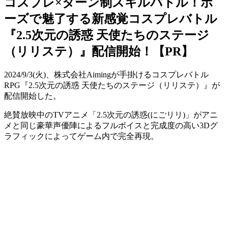
コスプレ×ターン制スキルバトル！ポ
ーズで魅了する新感覚コスプレバトル
『2.5次元の誘惑 天使たちのステージ
（リリステ）』配信開始！【PR】
2024/9/3(火)、株式会社Aimingが手掛ける
コスプレバトル
RPG
『2.5次元の誘惑 天使たちのステージ（リリステ）』
が
配信開始した。
絶賛放映中の
TVアニメ「2.5次元の誘惑(にごリリ)」
がアニ
メと同じ豪華声優陣によるフルボイスと完成度の高い3Dグ
ラフィックによってゲーム内で
完全再現
。