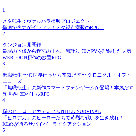
1
メタ転生：ヴァルハラ復興プロジェクト
爆速で火力がインフレ！メタ視点満載のRPG！
2
ダンジョン見聞録
最弱の下僕から迷宮の王へ！累計2,170万PVを記録した人気
WEBTOON原作の放置RPG
3
無職転生 〜異世界行ったら本気だす〜 クロニクル・オブ・
エコーズ
「無職転生」の新作スマートフォンゲームが登場！本気だす
異世界×3DバトルRPG
4
僕のヒーローアカデミア UNITED SURVIVAL
「ヒロアカ」のヒーローたちで苛烈な戦いを生き残れ！
KLabが贈るサバイバーライクアクション！
5