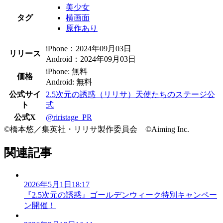
美少女
タグ
横画面
原作あり
iPhone：2024年09月03日
リリース
Android：2024年09月03日
iPhone: 無料
価格
Android: 無料
公式サイ
2.5次元の誘惑（リリサ）天使たちのステージ公
ト
式
公式X
@riristage_PR
©橋本悠／集英社・リリサ製作委員会 ©Aiming Inc.
関連記事
2026年5月1日18:17
『2.5次元の誘惑』ゴールデンウィーク特別キャンペー
ン開催！