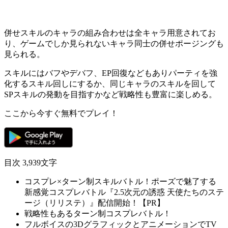
併せスキルのキャラの組み合わせは全キャラ用意されてお
り、
ゲームでしか見られない
キャラ同士の併せポージングも
見られる。
スキルには
バフやデバフ、EP回復
などもありパーティを強
化するスキル回しにするか、同じキャラのスキルを回して
SPスキルの発動を目指すかなど
戦略性も豊富
に楽しめる。
ここから今すぐ無料でプレイ！
目次
3,939文字
コスプレ×ターン制スキルバトル！ポーズで魅了する
新感覚コスプレバトル『2.5次元の誘惑 天使たちのステ
ージ（リリステ）』配信開始！【PR】
戦略性もあるターン制コスプレバトル！
フルボイスの3DグラフィックとアニメーションでTV