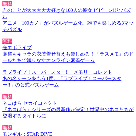
無料
君のことが大大大大大好きな100人の彼女 ビビーン!!とパズ
ル
アニメ「100カノ」がパズルゲーム化。誰でも楽しめる3マッ
チパズル
無料
雀エボライブ
麻雀もキャラの衣装着せ替えも楽しめる！『ラスメモ』のド
ールたちで織りなすオンライン麻雀ゲーム
ラブライブ！スーパースター!! メモリーコレクト
あの名シーンをもう1度。「ラブライブ！スーパースタ
ー!!」の公式パズルゲーム
無料
ネコぱら セカイコネクト
『ネコぱら』シリーズの最新作が決定！世界中のネコたちが
登場するタイトルに
無料
モンギル：STAR DIVE