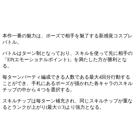
本作一番の魅力は、ポーズで
相手を魅了
する
新感覚コスプレ
バトル
。
バトルは
ターン制
となっており、スキルを使って先に相手の
「EP(エモーショナルポイント)」
を満たした方が勝利とな
る。
毎ターンパーティ編成できる人数である
最大4回分行動
する
ことができ、手札にあるポーズが描かれた
各キャラのスキル
チップ
の中から４つを選択する。
スキルチップは
毎ターン補充
され、同じスキルチップが重な
ると
ランク
が上がり(最大☆3)より強力となる。