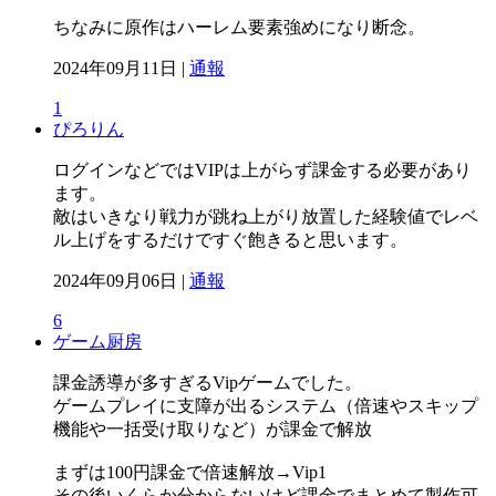
ちなみに原作はハーレム要素強めになり断念。
2024年09月11日 |
通報
1
ぴろりん
ログインなどではVIPは上がらず課金する必要があり
ます。
敵はいきなり戦力が跳ね上がり放置した経験値でレベ
ル上げをするだけですぐ飽きると思います。
2024年09月06日 |
通報
6
ゲーム厨房
課金誘導が多すぎるVipゲームでした。
ゲームプレイに支障が出るシステム（倍速やスキップ
機能や一括受け取りなど）が課金で解放
まずは100円課金で倍速解放→Vip1
その後いくらか分からないけど課金でまとめて製作可