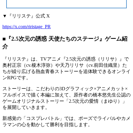
▼『リリステ』公式 X
https://x.com/riristage_PR
■『2.5次元の誘惑 天使たちのステージ』ゲーム紹
介
『リリステ』は、TVアニメ『2.5次元の誘惑（リリサ）』で
奥村正宗（cv.榎木淳弥）や天乃リリサ（cv.前田佳織里）た
ちが繰り広げる熱血青春ストーリーを追体験できるオンライ
ンRPGです。
ストーリーは、こだわりの3Dグラフィック×アニメカット×
フルボイスで描く本編に加えて、原作者の橋本悠先生公認の
ゲームオリジナルストーリー「2.5次元の愛情（まゆり）」
を展開していきます。
新感覚の「コスプレバトル」では、ポーズでライバルやカメ
ラマンの心を動かして勝利を目指します。