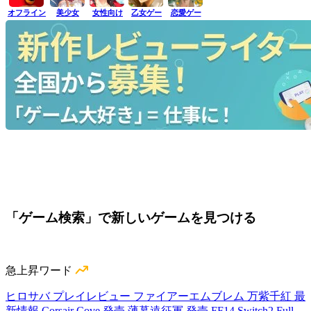
オフライン
美少女
女性向け
乙女ゲー
恋愛ゲー
「ゲーム検索」で新しいゲームを見つける
急上昇ワード
ヒロサバ プレイレビュー
ファイアーエムブレム 万紫千紅 最
新情報
Corsair Cove 発売
薄暮遠征軍 発売
FF14 Switch2
Full