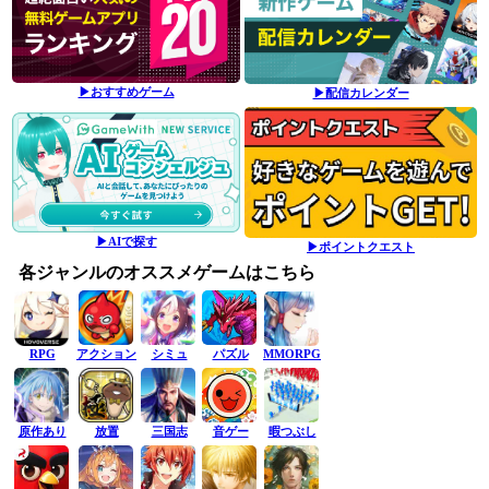
▶おすすめゲーム
▶配信カレンダー
▶AIで探す
▶ポイントクエスト
各ジャンルのオススメゲームはこちら
RPG
アクション
シミュ
パズル
MMORPG
原作あり
放置
三国志
音ゲー
暇つぶし