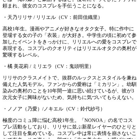
頼まれ、彼女のコスプレを手伝うことになる。
・天乃リリサ / リリエル（CV：前田佳織里）
高校1年生。漫画やアニメが好きなオタク女子。特に作中に
登場する女の子の「衣装」が大好き。中学生の頃に初めて参
加したイベントをきっかけに、リリエルへの愛をコスプレで
表現する。コスプレのクオリティはリリエルオタクの奥村が
驚嘆するレベル。
・橘 美花莉 / ミリエラ（CV：鬼頭明里）
リリサのクラスメイトで、抜群のルックスとスタイルを兼ね
備えた人気モデル。ファンからの愛称は「ミカリン」。幼馴
染みの奥村のことを10年間一途に思い続けているが、彼が3
次元女子に興味がないため、気持ちに気づいてもらえない。
・ノノア（乃愛）/ノキエル（CV：鈴代紗弓）
極度のコミュ障に悩む高校1年生。「NONOA」の名でコス
プレ活動をしており、リリサに並ぶ新星レイヤーのひとりと
して注目を集めている。コスプレ中は常に表情を崩さないこ