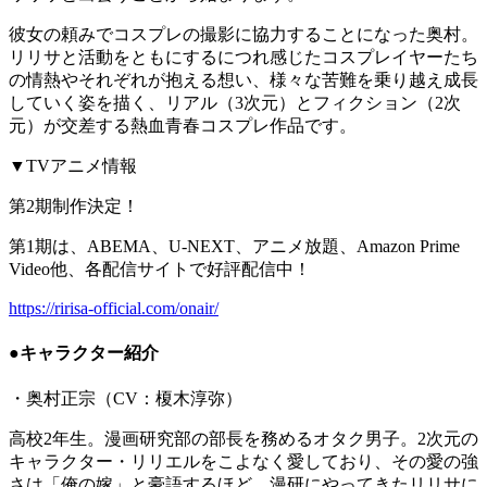
彼女の頼みでコスプレの撮影に協力することになった奥村。
リリサと活動をともにするにつれ感じたコスプレイヤーたち
の情熱やそれぞれが抱える想い、様々な苦難を乗り越え成長
していく姿を描く、リアル（3次元）とフィクション（2次
元）が交差する熱血青春コスプレ作品です。
▼TVアニメ情報
第2期制作決定！
第1期は、ABEMA、U-NEXT、アニメ放題、Amazon Prime
Video他、各配信サイトで好評配信中！
https://ririsa-official.com/onair/
●キャラクター紹介
・奥村正宗（CV：榎木淳弥）
高校2年生。漫画研究部の部長を務めるオタク男子。2次元の
キャラクター・リリエルをこよなく愛しており、その愛の強
さは「俺の嫁」と豪語するほど。漫研にやってきたリリサに