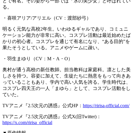
とで有名。その姿から一部では「氷の美少女」と呼ばれてい
る。
・喜咲アリア/アリエル（CV：渡部紗弓）
明るく元気な高校2年生。いわゆるギャルであり、コミュニ
ケーション能力が非常に高い。コスプレ活動は最近始めたば
かりの初心者。コスプレを通じて有名になり、“ある目的”を
果たそうとしている。アニメやゲームに疎い。
・羽生まゆり（CV：M・A・O）
奥村が通う高校の新任教師。担当教科は家庭科。凛とした美
しさを持つ。容姿に加えて、生徒たちに熱意をもって向きあ
っていることもあり、学内で高い人気を誇る。学生時代は、
コスプレ四天王の一人「まゆら」として、コスプレ活動をし
ていた。
TVアニメ『2.5次元の誘惑』公式HP：
https://ririsa-official.com/
TVアニメ『2.5次元の誘惑』公式X(旧Twitter)：
https://x.com/ririsa_official
▼原作情報