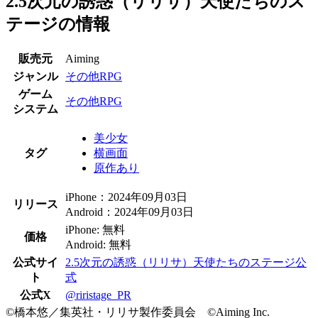
2.5次元の誘惑（リリサ）天使たちのス
テージの情報
販売元
Aiming
ジャンル
その他RPG
ゲーム
その他RPG
システム
美少女
タグ
横画面
原作あり
iPhone：2024年09月03日
リリース
Android：2024年09月03日
iPhone: 無料
価格
Android: 無料
公式サイ
2.5次元の誘惑（リリサ）天使たちのステージ公
ト
式
公式X
@riristage_PR
©橋本悠／集英社・リリサ製作委員会 ©Aiming Inc.