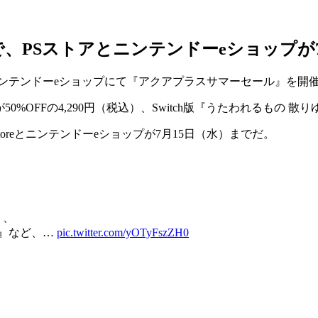
）まで、PSストアとニンテンドーeショップが
re、ニンテンドーeショップにて『
アクアプラスサマーセール
』を開
が
50%OFFの4,290円（税込）
、Switch版『
うたわれるもの 散り
on Storeとニンテンドーeショップが
7月15日（水）まで
だ。
』、
印』など、…
pic.twitter.com/yOTyFszZH0