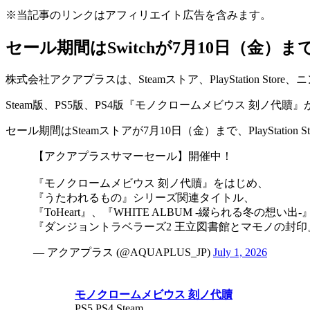
※当記事のリンクはアフィリエイト広告を含みます。
セール期間はSwitchが7月10日（金
株式会社アクアプラスは、Steamストア、PlayStation Sto
Steam版、PS5版、PS4版『
モノクロームメビウス 刻ノ代贖
』
セール期間はSteamストアが
7月10日（金）まで
、PlayStati
【アクアプラスサマーセール】開催中！
『モノクロームメビウス 刻ノ代贖』をはじめ、
『うたわれるもの』シリーズ関連タイトル、
『ToHeart』、『WHITE ALBUM -綴られる冬の想い出-
『ダンジョントラベラーズ2 王立図書館とマモノの封
— アクアプラス (@AQUAPLUS_JP)
July 1, 2026
モノクロームメビウス 刻ノ代贖
PS5,PS4,Steam