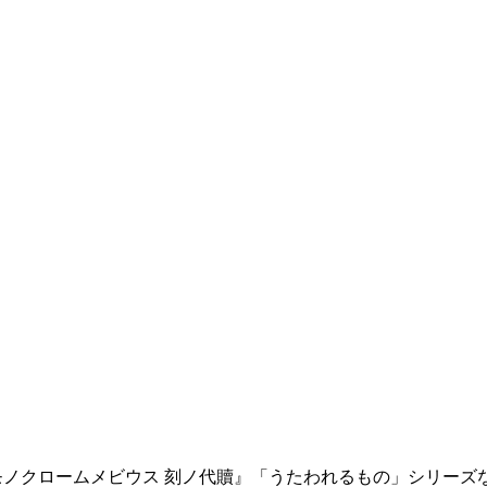
『モノクロームメビウス 刻ノ代贖』「うたわれるもの」シリーズ