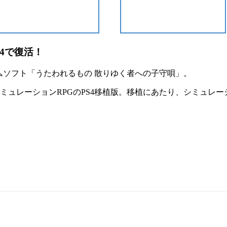
4で復活！
ームソフト「
うたわれるもの 散りゆく者への子守唄
」。
ミュレーションRPG
のPS4移植版。移植にあたり、
シミュレー