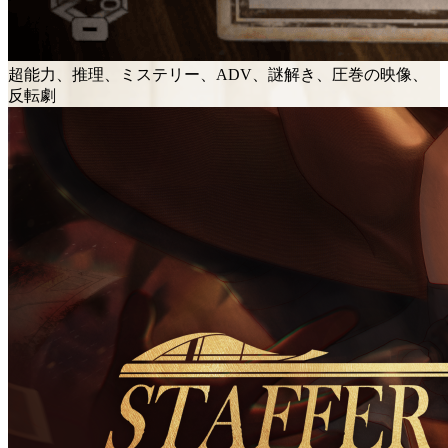
超能力、推理、ミステリー、ADV、謎解き、圧巻の映像、
反転劇