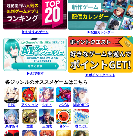
▶おすすめゲーム
▶配信カレンダー
▶AIで探す
▶ポイントクエスト
各ジャンルのオススメゲームはこちら
RPG
アクション
シミュ
パズル
MMORPG
原作あり
放置
三国志
音ゲー
暇つぶし