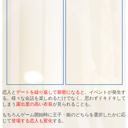
恋人と
デートを繰り返して親密になる
と、イベントが発生す
る。様々な会話を楽しめるだけでなく、思わずドキドキして
しまう
露出度の高い衣装
が見られることも。
もちろんゲーム開始時に
王子・姫のどちらを選択したか
に応
じて
登場する恋人も変化
する。