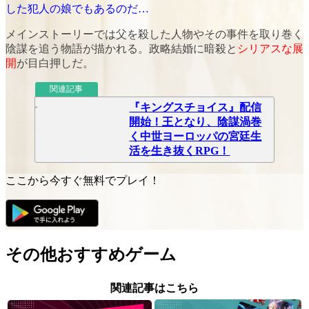
した犯人の娘でもあるのだ…
メインストーリーでは父を殺した人物やその事件を取り巻く
陰謀を追う物語が描かれる。
政略結婚
に
暗殺
と
シリアスな展
開
が目白押しだ。
関連記事
『キングスチョイス』配信
開始！王となり、陰謀渦巻
く中世ヨーロッパの宮廷生
活を生き抜くRPG！
ここから今すぐ無料でプレイ！
その他おすすめゲーム
関連記事はこちら