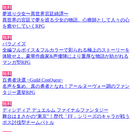
無料
夢巡り少女〜異世界宮廷綺譚〜
異世界の宮廷で夢を巡る少女の物語。心療師として人々の心
を癒やしていくRPG
無料
パラノイズ
全編フルボイス＆フルカラーで彩られる極上のストーリーを
体験せよ。豪華作曲家&声優陣により重厚な物語が紡がれる
マンガ型RPG
無料
百勇者決選 ~Guild ConQuest~
名声を集め、真の勇者となれ！アールヌーヴォー調のファン
タジー選挙RPG
無料
ディシディア デュエルム ファイナルファンタジー
舞台はまさかの“東京”！歴代「FF」シリーズのキャラが戦う
ボス討伐型チームバトル