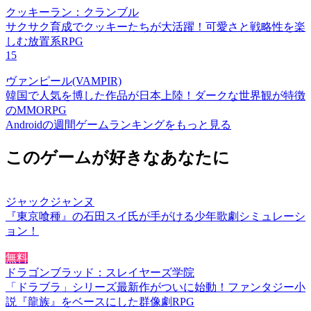
クッキーラン：クランブル
サクサク育成でクッキーたちが大活躍！可愛さと戦略性を楽
しむ放置系RPG
15
ヴァンピール(VAMPIR)
韓国で人気を博した作品が日本上陸！ダークな世界観が特徴
のMMORPG
Androidの週間ゲームランキングをもっと見る
このゲームが好きなあなたに
ジャックジャンヌ
『東京喰種』の石田スイ氏が手がける少年歌劇シミュレーシ
ョン！
無料
ドラゴンブラッド：スレイヤーズ学院
「ドラブラ」シリーズ最新作がついに始動！ファンタジー小
説『龍族』をベースにした群像劇RPG