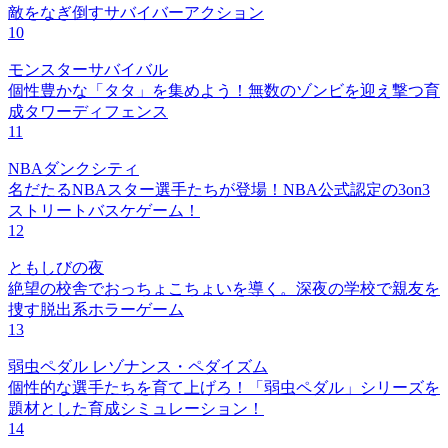
敵をなぎ倒すサバイバーアクション
10
モンスターサバイバル
個性豊かな「タタ」を集めよう！無数のゾンビを迎え撃つ育
成タワーディフェンス
11
NBAダンクシティ
名だたるNBAスター選手たちが登場！NBA公式認定の3on3
ストリートバスケゲーム！
12
ともしびの夜
絶望の校舎でおっちょこちょいを導く。深夜の学校で親友を
捜す脱出系ホラーゲーム
13
弱虫ペダル レゾナンス・ペダイズム
個性的な選手たちを育て上げろ！「弱虫ペダル」シリーズを
題材とした育成シミュレーション！
14