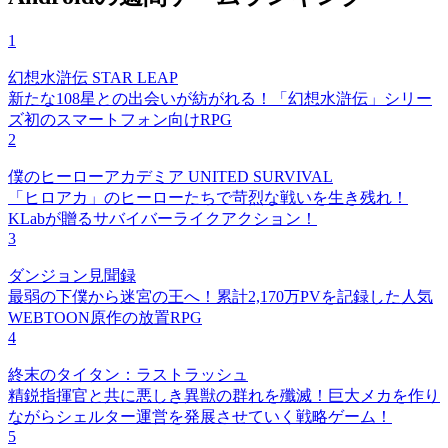
1
幻想水滸伝 STAR LEAP
新たな108星との出会いが紡がれる！「幻想水滸伝」シリー
ズ初のスマートフォン向けRPG
2
僕のヒーローアカデミア UNITED SURVIVAL
「ヒロアカ」のヒーローたちで苛烈な戦いを生き残れ！
KLabが贈るサバイバーライクアクション！
3
ダンジョン見聞録
最弱の下僕から迷宮の王へ！累計2,170万PVを記録した人気
WEBTOON原作の放置RPG
4
終末のタイタン：ラストラッシュ
精鋭指揮官と共に悪しき異獣の群れを殲滅！巨大メカを作り
ながらシェルター運営を発展させていく戦略ゲーム！
5