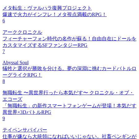
メタ転生：ヴァルハラ復興プロジェクト
爆速で火力がインフレ！メタ視点満載のRPG！
6
アーククロニクル
フィーチャーフォン時代の名作が蘇る！自由自在にドールを
カスタマイズするSFファンタジーRPG
7
Abyssal Soul
犠牲と選択が勝敗を分ける。夢の深淵に挑むカードバトルロ
ーグライクRPG！
8
無職転生 〜異世界行ったら本気だす〜 クロニクル・オブ・
エコーズ
「無職転生」の新作スマートフォンゲームが登場！本気だす
異世界×3DバトルRPG
9
テイペンサバイバー
仕事が嫌なら大統領になればいいじゃない。社畜ペンギンが