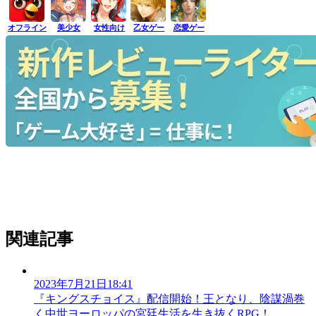
オフライン
美少女
女性向け
乙女ゲー
恋愛ゲー
関連記事
2023年7月21日18:41
『キングスチョイス』配信開始！王となり、陰謀渦巻
く中世ヨーロッパの宮廷生活を生き抜くRPG！