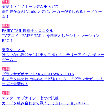
無料
実況！トキノホールデム◆ベガス
個性豊かなAI-VTuberと共にポーカーが楽しめるカードゲー
ム！
無料
FAIRY TAIL 魔導士クロニクル
TVアニメ『FAIRY TAIL』を題材としたシミュレーション
RPG！
東京クロノス
誰もいない渋谷から脱出を目指すミステリーアドベンチャー
ゲーム！
無料
グランサガポケット: KNIGHTSxKNIGHTS
キャラを集めれば集めるほど強くなる！『グランサガ』シリ
ーズの最新作！
無料
マスターオブナイツ：七つの試練
カードを組み合わせて戦うシミュレーションRPG！