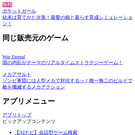
無料
ポケットガール
結末は育てかた次第！最愛の娘と暮らす育成シミュレーショ
ン！
同じ販売元のゲーム
War Eternal
国の内乱がテーマのリアルタイムストラテジーゲーム！
メカアサルト
ゾンビ軍団には人型メカで対抗するッ！唯一無二のビルドで
敵を殲滅するメカアクション
アプリメニュー
アプリトップ
ピックアップコンテンツ
【AIナビ】会話型ゲーム検索