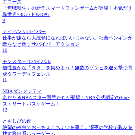
エコーズ
「無職転生」の新作スマートフォンゲームが登場！本気だす
異世界×3DバトルRPG
9
テイペンサバイバー
仕事が嫌なら大統領になればいいじゃない。社畜ペンギンが
敵をなぎ倒すサバイバーアクション
10
モンスターサバイバル
個性豊かな「タタ」を集めよう！無数のゾンビを迎え撃つ育
成タワーディフェンス
11
NBAダンクシティ
名だたるNBAスター選手たちが登場！NBA公式認定の3on3
ストリートバスケゲーム！
12
ともしびの夜
絶望の校舎でおっちょこちょいを導く。深夜の学校で親友を
捜す脱出系ホラーゲーム