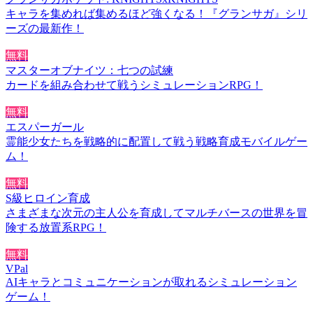
キャラを集めれば集めるほど強くなる！『グランサガ』シリ
ーズの最新作！
無料
マスターオブナイツ：七つの試練
カードを組み合わせて戦うシミュレーションRPG！
無料
エスパーガール
霊能少女たちを戦略的に配置して戦う戦略育成モバイルゲー
ム！
無料
S級ヒロイン育成
さまざまな次元の主人公を育成してマルチバースの世界を冒
険する放置系RPG！
無料
VPal
AIキャラとコミュニケーションが取れるシミュレーション
ゲーム！