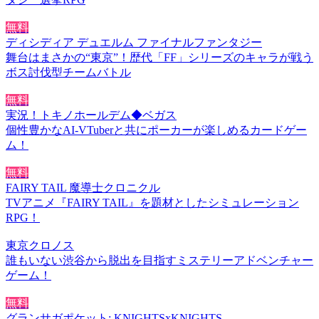
無料
ディシディア デュエルム ファイナルファンタジー
舞台はまさかの“東京”！歴代「FF」シリーズのキャラが戦う
ボス討伐型チームバトル
無料
実況！トキノホールデム◆ベガス
個性豊かなAI-VTuberと共にポーカーが楽しめるカードゲー
ム！
無料
FAIRY TAIL 魔導士クロニクル
TVアニメ『FAIRY TAIL』を題材としたシミュレーション
RPG！
東京クロノス
誰もいない渋谷から脱出を目指すミステリーアドベンチャー
ゲーム！
無料
グランサガポケット: KNIGHTSxKNIGHTS