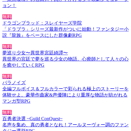
ョン！
無料
ドラゴンブラッド：スレイヤーズ学院
「ドラブラ」シリーズ最新作がついに始動！ファンタジー小
説『龍族』をベースにした群像劇RPG
無料
夢巡り少女〜異世界宮廷綺譚〜
異世界の宮廷で夢を巡る少女の物語。心療師として人々の心
を癒やしていくRPG
無料
パラノイズ
全編フルボイス＆フルカラーで彩られる極上のストーリーを
体験せよ。豪華作曲家&声優陣により重厚な物語が紡がれる
マンガ型RPG
無料
百勇者決選 ~Guild ConQuest~
名声を集め、真の勇者となれ！アールヌーヴォー調のファン
タジー選挙RPG