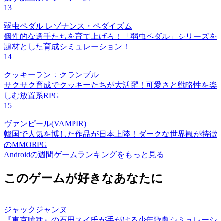
13
弱虫ペダル レゾナンス・ペダイズム
個性的な選手たちを育て上げろ！「弱虫ペダル」シリーズを
題材とした育成シミュレーション！
14
クッキーラン：クランブル
サクサク育成でクッキーたちが大活躍！可愛さと戦略性を楽
しむ放置系RPG
15
ヴァンピール(VAMPIR)
韓国で人気を博した作品が日本上陸！ダークな世界観が特徴
のMMORPG
Androidの週間ゲームランキングをもっと見る
このゲームが好きなあなたに
ジャックジャンヌ
『東京喰種』の石田スイ氏が手がける少年歌劇シミュレーシ