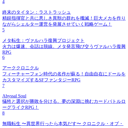
4
終末のタイタン：ラストラッシュ
精鋭指揮官と共に悪しき異獣の群れを殲滅！巨大メカを作り
ながらシェルター運営を発展させていく戦略ゲーム！
5
メタ転生：ヴァルハラ復興プロジェクト
火力は爆速、会話は脱線。メタ発言飛び交うヴァルハラ復興
RPG
6
アーククロニクル
フィーチャーフォン時代の名作が蘇る！自由自在にドールを
カスタマイズするSFファンタジーRPG
7
Abyssal Soul
犠牲と選択が勝敗を分ける。夢の深淵に挑むカードバトルロ
ーグライクRPG！
8
無職転生 〜異世界行ったら本気だす〜 クロニクル・オブ・