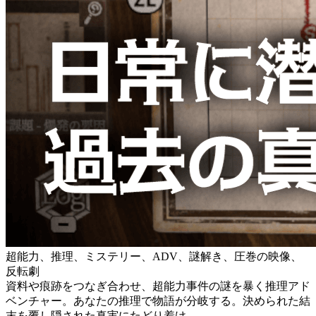
超能力、推理、ミステリー、ADV、謎解き、圧巻の映像、
反転劇
資料や痕跡をつなぎ合わせ、超能力事件の謎を暴く推理アド
ベンチャー。あなたの推理で物語が分岐する。決められた結
末を覆し隠された真実にたどり着け。