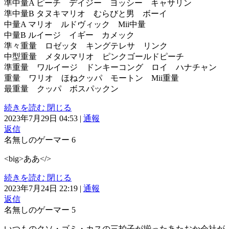
準中量A ピーチ デイジー ヨッシー キャサリン
準中量B タヌキマリオ むらびと男 ボーイ
中量A マリオ ルドヴィック Mii中量
中量B ルイージ イギー カメック
準々重量 ロゼッタ キングテレサ リンク
中型重量 メタルマリオ ピンクゴールドピーチ
準重量 ワルイージ ドンキーコング ロイ ハナチャン
重量 ワリオ ほねクッパ モートン Mii重量
最重量 クッパ ボスパックン
続きを読む
閉じる
2023年7月29日 04:53
|
通報
返信
名無しのゲーマー
6
<big>ああ</>
続きを読む
閉じる
2023年7月24日 22:19
|
通報
返信
名無しのゲーマー
5
いつものクソ・ゴミ・カスの三拍子が揃ったあたおか会社が