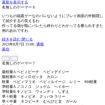
最新を表示する
名無しのゲーマー
8
いつもの箱庭ゲーなのバレないようにプレイ画面の外観隠し
て紹介するの笑えるわ
作ってる側が既にバレたら終わりとわかってる擦られすぎた
例のあれですわ
続きを読む
閉じる
2023年8月7日 15:08
|
通報
返信
名無しのゲーマー
7
最軽量A ベビィピーチ ベビィデイジー
最軽量B ベビィロゼッタ カロン
軽量 ベビィマリオ ベビィルイージ レミー Mii軽量
準軽量A ノコノコ ジュゲム ヘイホー
準軽量B キノピコ ウェンディ しずえ
準々軽量 キノピオ クッパJr ラリー
準々中量 ネコピーチ むらびと女 ガール