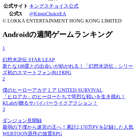
公式サイト
キングスチョイス公式
公式X
@KingsChoiceEA
© LOKKA ENTERTAINMENT HONG KONG LIMITED
Androidの週間ゲームランキング
1
幻想水滸伝 STAR LEAP
新たな108星との出会いが紡がれる！「幻想水滸伝」シリー
ズ初のスマートフォン向けRPG
2
僕のヒーローアカデミア UNITED SURVIVAL
「ヒロアカ」のヒーローたちで苛烈な戦いを生き残れ！
KLabが贈るサバイバーライクアクション！
3
ダンジョン見聞録
最弱の下僕から迷宮の王へ！累計2,170万PVを記録した人気
WEBTOON原作の放置RPG