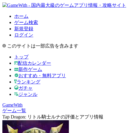
ホーム
ゲーム検索
新規登録
ログイン
このサイトは一部広告を含みます
トップ
配信カレンダー
新作ゲーム
おすすめ・無料アプリ
ランキング
ガチャ
ジャンル
GameWith
ゲーム一覧
Tap Dragon: リトル騎士ルナの評価とアプリ情報