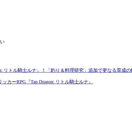
い
gon: リトル騎士ルナ』！「釣り＆料理研究」追加で更なる育成
PG『Tap Dragon: リトル騎士ルナ』