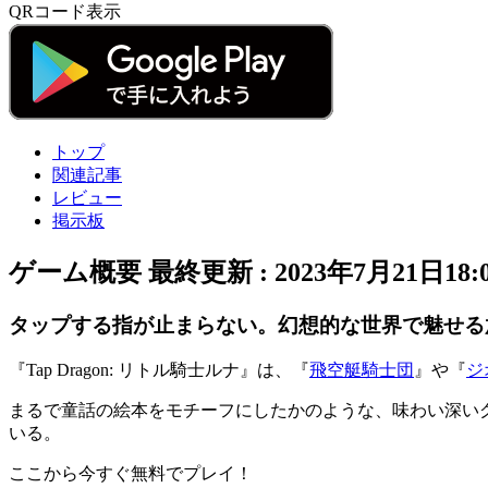
QRコード表示
トップ
関連記事
レビュー
掲示板
ゲーム概要
最終更新 :
2023年7月21日18:
タップする指が止まらない。幻想的な世界で魅せる
『
Tap Dragon: リトル騎士ルナ
』は、『
飛空艇騎士団
』や『
ジ
まるで童話の絵本をモチーフにしたかのような、味わい深い
いる。
ここから今すぐ無料でプレイ！